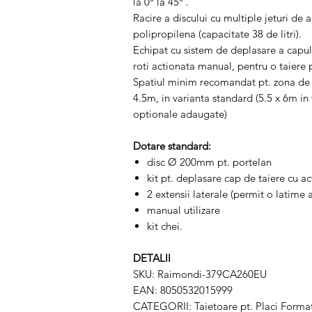
la 0° la 45° .
Racire a discului cu multiple jeturi de
polipropilena (capacitate 38 de litri).
Echipat cu sistem de deplasare a capulu
roti actionata manual, pentru o taiere p
Spatiul minim recomandat pt. zona de l
4.5m, in varianta standard (5.5 x 6m in 
optionale adaugate)
Dotare standard:
disc Ø 200mm pt. portelan
kit pt. deplasare cap de taiere cu a
2 extensii laterale (permit o latime
manual utilizare
kit chei.
DETALII
SKU: Raimondi-379CA260EU
EAN: 8050532015999
CATEGORII: Taietoare pt. Placi Format