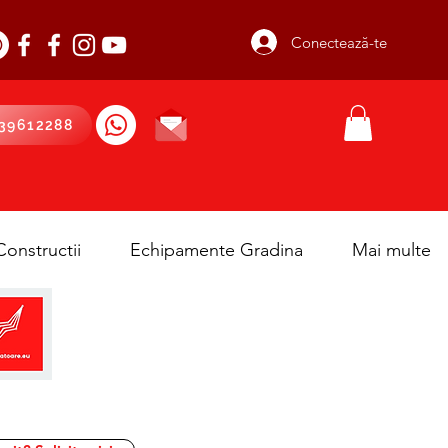
Conectează-te
39612288
onstructii
Echipamente Gradina
Mai multe