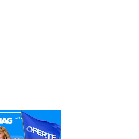
a distanta nu s-a putut
 clientul va trebui sa
erului Service la adresa:
 SERVICE
sti Pitesti km 13,2, Chiajna,
40
55.090.519
i reparatiile, daca acestea
 fi suportate de catre
e asta Service-ul Partener),
nimic pentru deplasare.
tiunea nu face obiectul
a atat costul interventiei,
t si costul transportului
ervice. Daca clientul nu
atia, va achita doar costul
lui(dus/intors).
etul de expeditie, sa
icatul de Garantie, ale