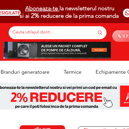
Aboneaza-te
la newsletterul nostru
ESIGILATE
2%
si ai
reducere de la prima comanda
07
Cazane combustibil solid
Branduri generatoare
Termice
Echipamente C
afla cum