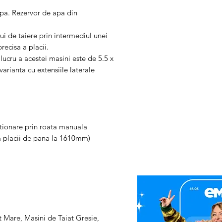
telefonic.
Pasul 2
. In cazul in care l
 apa. Rezervor de apa din
rezolva problema invocata,
expedieze produsul Parten
i de taiere prin intermediul unei
ITALIA STAR COM DUE -
recisa a placii.
Adresa: Autostrada Bucure
ucru a acestei masini este de 5.5 x
Ilfov, Romania, C.P. 0770
varianta cu extensiile laterale
Telefon: 0758.644.374/07
Costul transportului, cat s
fac obiectul garantiei, vor
Producator (se va ocupa d
deci clientul nu va plati 
ctionare prin roata manuala
Daca se constata ca defec
 a placii de pana la 1610mm)
garantiei, clientul va achit
daca doreste sa se faca, ca
dus-intors la Partenerul S
doreste sa efectueze repar
constatarii si al transportu
NOTA
: nu uitati ca in col
adaugati Factura si Certif
 Mare, Masini de Taiat Gresie,
produsului