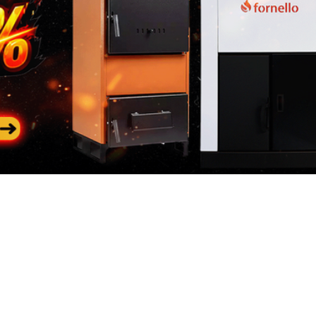
Categorii
In
populare
riile
Des
Generatoare de curent