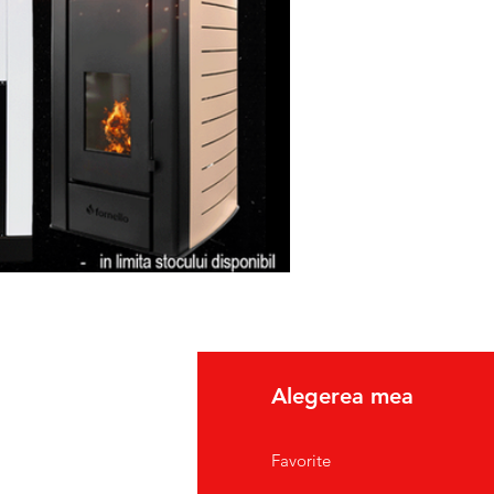
fo
Alegerea mea
pre Noi
Favorite