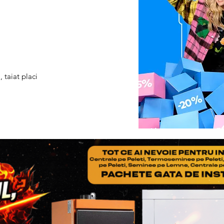
Pasul 3
: Se restituie prod
 taiat placi