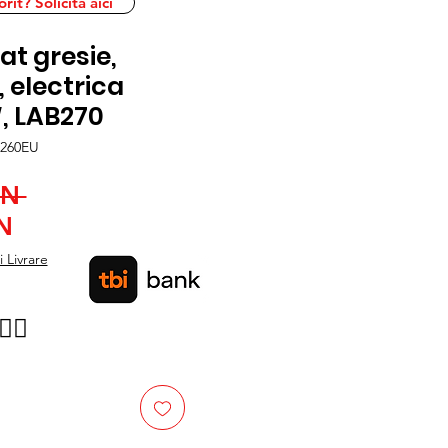
it? Solicita aici
at gresie,
, electrica
, LAB270
A260EU
Preț
ON 
Preț
normal
N
redus
 Livrare
👉🏿