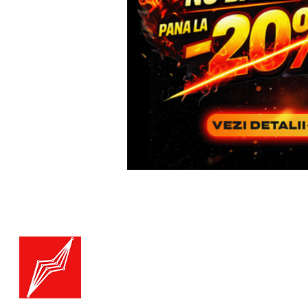
Menu
Generatoare.eu
Marketplace
Toate catego