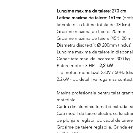
Lungime maxima de taiere: 270 cm
Latime maxima de taiere: 161cm
(opti
laterale pt. o latime totala de 330cm)
Grosime maxima de taiere: 20 mm
Grosime maxima de taiere (45°): 20 
Diametru disc (ext.): Ø 200mm (inclus)
Lungime maxima de taiere in diagona
Capacitate max. de incarcare: 300 kg
Putere motor: 3 HP –
2,2 kW
Tip motor: monofazat 230V / 50Hz (dispo
2.2kW - pt. detalii va rugam sa contact
Masina profesionala pentru taiat grani
materiale.
Cadru din aluminiu turnat si extrudat si
Cap mobil de taiere electric cu function
de plonjare reglabil pt. capul de taiere
Grosime de taiere reglabila. Grinda est