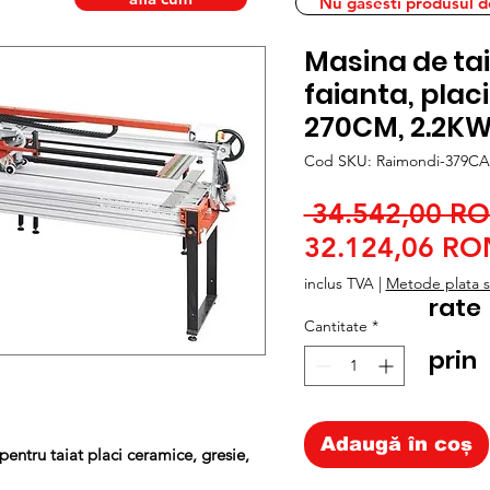
Nu gasesti produsul dor
Masina de tai
faianta, placi
270CM, 2.2KW
Cod SKU: Raimondi-379C
 34.542,00 R
32.124,06 RO
inclus TVA
|
Metode plata si
rate
Cantitate
*
prin
Adaugă în coș
entru taiat placi ceramice, gresie,