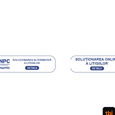
rt Clienti
ehnica Diamantata
e si castigi
.eu Loyal
Acceptam urmatoarele metode de plata:
Ordin de Plata Bancar sau depunere directa la ghiseul
(pentru persoane fizice) / Plata cu Cardul (la cere
PLATA IN RATE PRIN TBI. APLICA