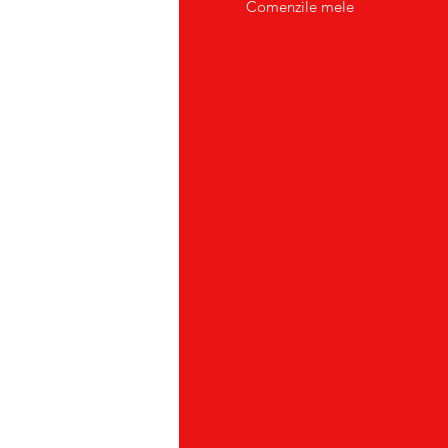
tact/Suport Clienti
Comenzile mele
atii