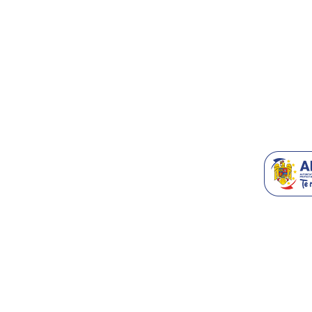
Contact/Supo
Accesorii T
Blog
Recomanda-n
Generatoare