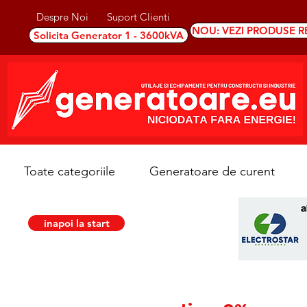
Despre Noi
Suport Clienti
NOU: VEZI PRODUSE R
Solicita Generator 1 - 3600kVA
Toate categoriile
Generatoare de curent
inapoi la start