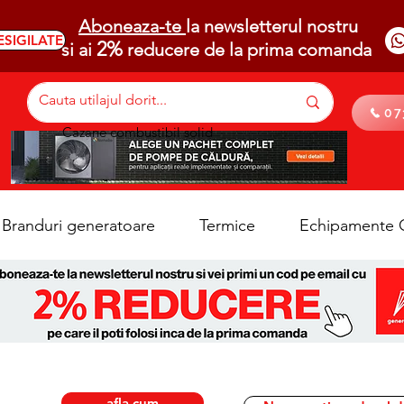
Aboneaza-te
la newsletterul nostru
ESIGILATE
2%
si ai
reducere de la prima comanda
07
Cazane combustibil solid
Branduri generatoare
Termice
Echipamente C
afla cum