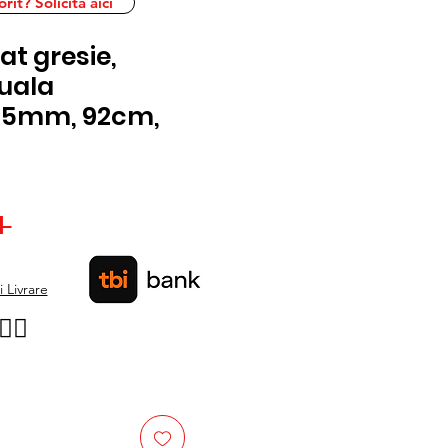
it? Solicita aici
at gresie,
uala
-15mm, 92cm,
Preț
 
Preț
normal
redus
 Livrare
👉🏿