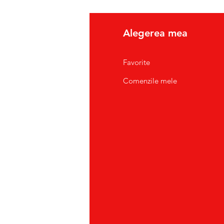
fo
Alegerea mea
pre Noi
Favorite
tact/Suport Clienti
Comenzile mele
atii