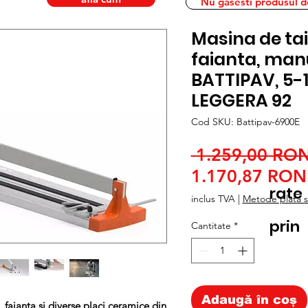
Nu gasesti produsul dor
Masina de tai
faianta, man
BATTIPAV, 5
LEGGERA 92
Cod SKU: Battipav-6900E
 1.259,00 RON
1.170,87 RON
rate
inclus TVA
|
Metode plata si
prin
Cantitate
*
Adaugă în coș
 faianta si diverse placi ceramice din