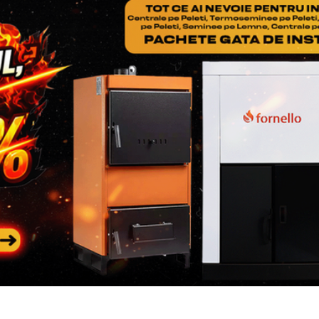
constatarii si al transportu
NOTA
: nu uitati ca in col
adaugati Factura si Certif
produsului
Pasul 3
: Se restituie prod