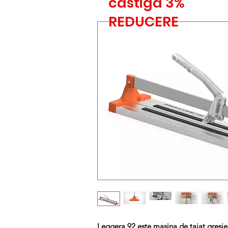
castiga 3%
REDUCERE
Leggera 92 este masina de taiat gresie,