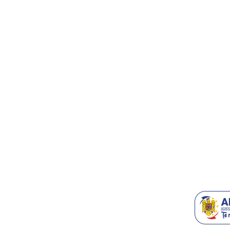
E:
contact@generatoare.eu
Oferte
W:
www.generatoare.eu
Cele mai va
Termeni & C
Despre Noi
Contact/Supo
Accesorii T
Blog
Recomanda-n
Generatoare