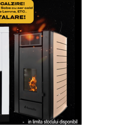
lui(dus/intors).
etul de expeditie, sa
icatul de Garantie, ale
usul reparat.