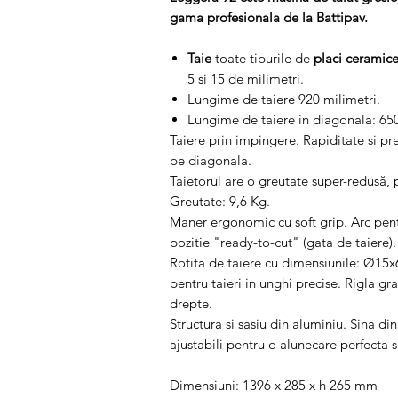
gama profesionala de la Battipav.
Taie
toate tipurile de
placi
ceramic
5 si 15 de milimetri.
Lungime de taiere 920 milimetri.
Lungime de taiere in diagonala: 6
Taiere prin impingere. Rapiditate si pre
pe diagonala.
Taietorul are o greutate super-redusă,
Greutate: 9,6 Kg.
Maner ergonomic cu soft grip. Arc pentr
pozitie "ready-to-cut" (gata de taiere).
Rotita de taiere cu dimensiunile: Ø15x
pentru taieri in unghi precise. Rigla gr
drepte.
Structura si sasiu din aluminiu. Sina di
ajustabili pentru o alunecare perfecta 
Dimensiuni: 1396 x 285 x h 265 mm