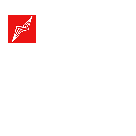
Menu
Generatoare.eu
Marketplace
Toate catego
Generatoare
Branduri ge
Ai nevoie de ajutor?
Termice
Viziteaza pagina
Suport Clienti
Echipamente
pentru asistenta sau suna-ne:
Echipament
Echipament
Tel./Whatsapp(non stop)
Accesorii
0739-61-22-88
Auto