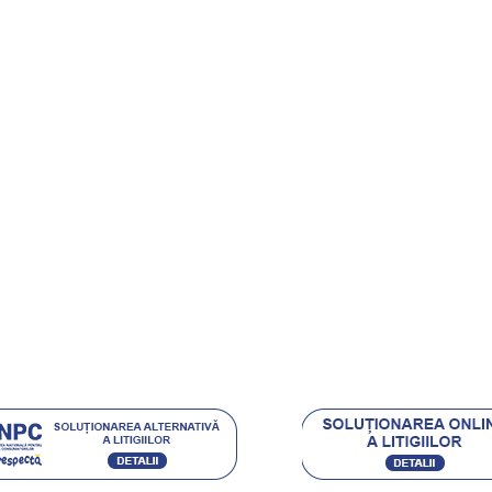
ndute
onditii
rt Clienti
ehnica Diamantata
e si castigi
.eu Loyal