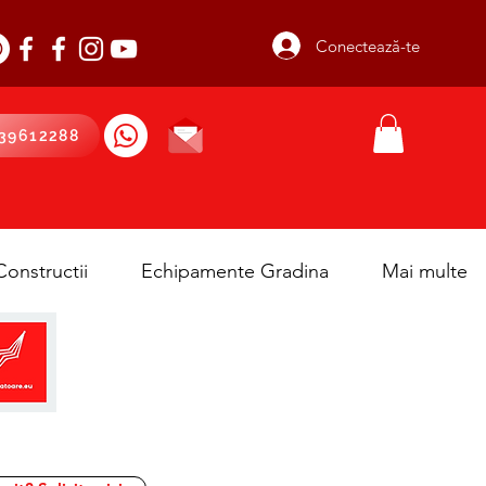
Conectează-te
39612288
onstructii
Echipamente Gradina
Mai multe