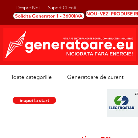
Despre Noi
Suport Clienti
NOU: VEZI PRODUSE R
Solicita Generator 1 - 3600kVA
Toate categoriile
Generatoare de curent
inapoi la start