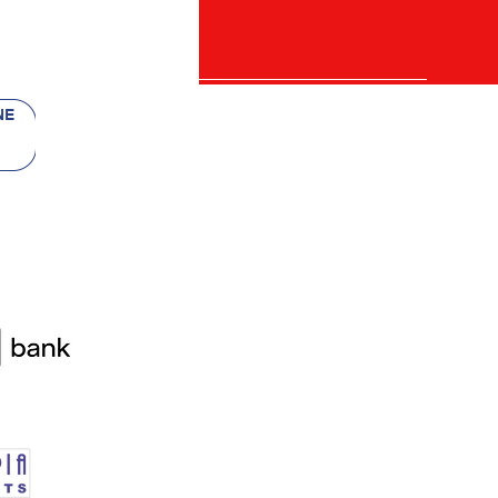
 bancii
re)
etalii