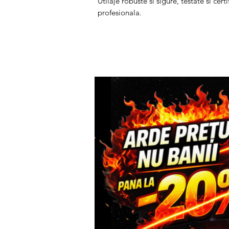
Utilaje robuste si sigure, testate si cer
profesionala.