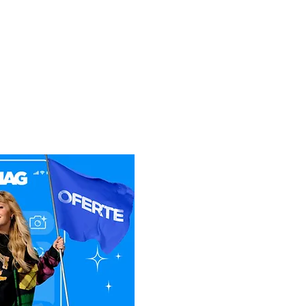
-se rezolva problema chiar si
a distanta nu s-a putut
arketplace
 clientul va trebui sa
erului Service la adresa:
 SERVICE
sti Pitesti km 13,2, Chiajna,
40
55.090.519
i reparatiile, daca acestea
 fi suportate de catre
e asta Service-ul Partener),
nimic pentru deplasare.
tiunea nu face obiectul
a atat costul interventiei,
t si costul transportului
ervice. Daca clientul nu
atia, va achita doar costul
lui(dus/intors).
etul de expeditie, sa