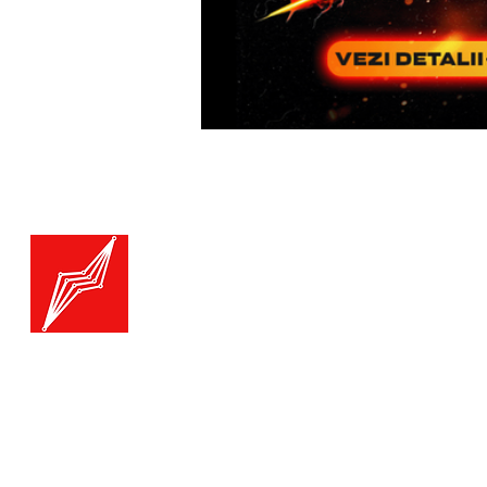
Menu
Generatoare.eu
Marketplace
Toate catego
Generatoare
Branduri ge
Ai nevoie de ajutor?
Termice
Viziteaza pagina
Suport Clienti
Echipamente