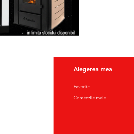
fo
Alegerea mea
pre Noi
Favorite
tact/Suport Clienti
Comenzile mele
atii