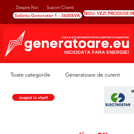
Despre Noi
Suport Clienti
NOU: VEZI PRODUSE R
Solicita Generator 1 - 3600kVA
Toate categoriile
Generatoare de curent
inapoi la start