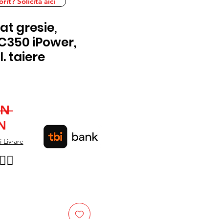
it? Solicita aici
at gresie,
C350 iPower,
. taiere
Preț
ON 
Preț
normal
N
redus
 Livrare
👉🏿