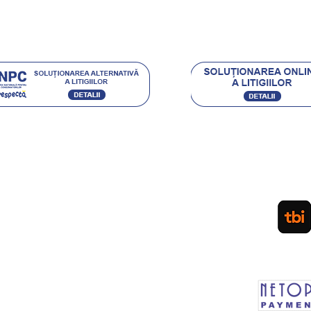
.eu Loyal
Acceptam urmatoarele metode de plata:
Ordin de Plata Bancar sau depunere directa la ghiseul
(pentru persoane fizice) / Plata cu Cardul (la cere
PLATA IN RATE PRIN TBI. APLICA
LEASING Persoane Juridice
sau vanzare prin SEAP
d
Plateste in siguranta prin MOBIL PAY by