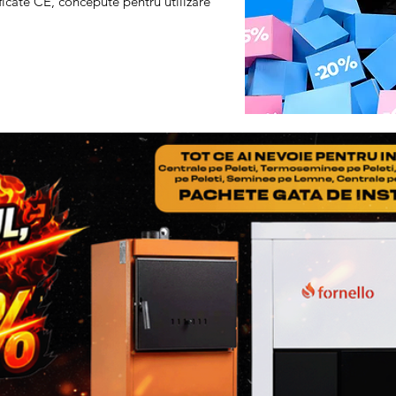
tificate CE, concepute pentru utilizare
adaugati Factura si Certif
produsului
Pasul 3
: Se restituie prod