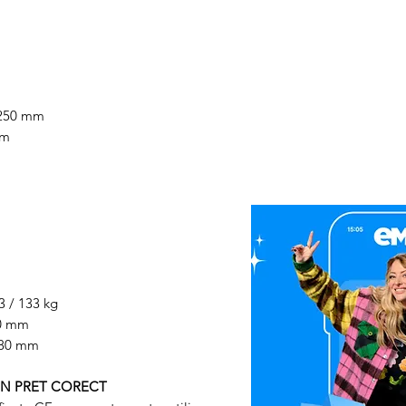
foarte multe ori, putandu
Multumim.
telefonic.
Pasul 2
. In cazul in care l
Echipa Generatoare.eu M
rezolva problema invocata,
expedieze produsul Parten
ITALIA STAR COM DUE -
/ 250 mm
Adresa: Autostrada Bucure
mm
Ilfov, Romania, C.P. 0770
Telefon: 0758.644.374/07
Costul transportului, cat s
fac obiectul garantiei, vor
Producator (se va ocupa d
deci clientul nu va plati 
Daca se constata ca defec
garantiei, clientul va achit
13 / 133 kg
daca doreste sa se faca, ca
10 mm
dus-intors la Partenerul S
080 mm
doreste sa efectueze repar
constatarii si al transportu
UN PRET CORECT
NOTA
: nu uitati ca in col