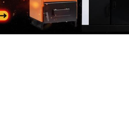
Categorii
In
populare
riile
Des
Generatoare de curent
 de curent
Con
Generatoare diesel
neratoare
Loc
 Constructii