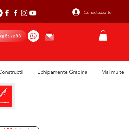
Conectează-te
39612288
onstructii
Echipamente Gradina
Mai multe