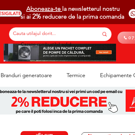
Aboneaza-te
la newsletterul nostru
ESIGILATE
2%
si ai
reducere de la prima comanda
07
Cazane combustibil solid
Branduri generatoare
Termice
Echipamente C
afla cum