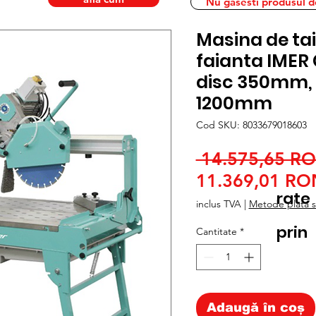
Nu gasesti produsul dor
Masina de tai
faianta IMER 
disc 350mm, l
1200mm
Cod SKU: 8033679018603
 14.575,65 R
11.369,01 RO
rate
inclus TVA
|
Metode plata si
prin
Cantitate
*
Adaugă în coș