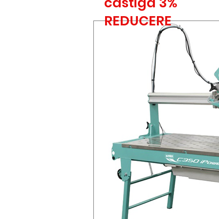
castiga 3%
REDUCERE