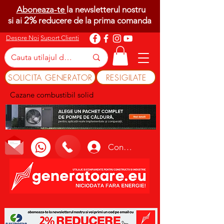
Aboneaza-te
la newsletterul nostru
2%
si ai
reducere de la prima comanda
Despre Noi
Suport Clienti
SOLICITA GENERATOR
RESIGILATE
Cazane combustibil solid
Conectează-te