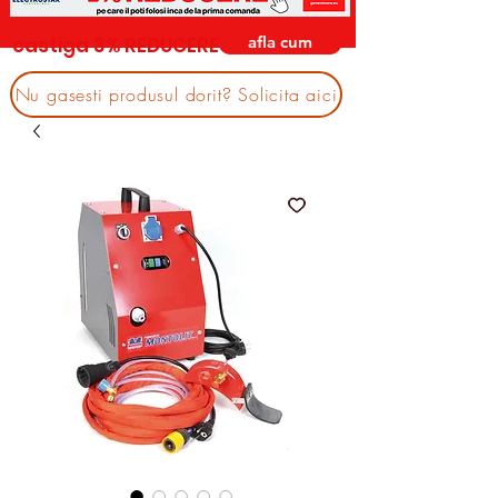
afla cum
castiga 3% REDUCERE
Nu gasesti produsul dorit? Solicita aici