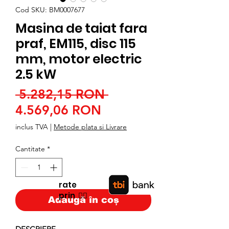
Cod SKU: BM0007677
Masina de taiat fara
praf, EM115, disc 115
mm, motor electric
2.5 kW
Preț
 5.282,15 RON 
Preț
normal
4.569,06 RON
redus
inclus TVA
|
Metode plata si Livrare
Cantitate
*
rate
prin
👉🏿
Adaugă în coș