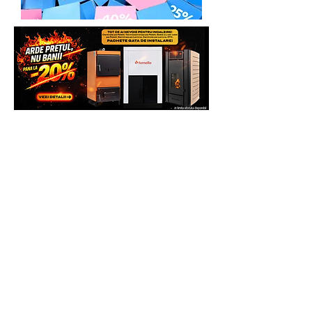
clientul va trebui sa expedieze
produsul Partenerului Service la adresa:
ITALIA STAR COM DUE - SERVICE
Adresa: Autostrada Bucuresti Pitesti km
13,2, Chiajna, Ilfov, Romania, C.P.
077040
Telefon: 0758.644.374/0755.090.519
Costul transportului, cat si reparatiile,
daca acestea fac obiectul garantiei, vor
fi suportate de catre Producator (se va
ocupa de asta Service-ul Partener), deci
clientul nu va plati nimic pentru
deplasare.
Daca se constata ca defectiunea nu face
obiectul garantiei, clientul va achita atat
costul interventiei, daca doreste sa se
faca, cat si costul transportului dus-
intors la Partenerul Service. Daca
clientul nu doreste sa efectueze
reparatia, va achita doar costul