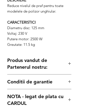
DESCRIERE
Reduce nivelul de praf pentru toate
modelele de polizor unghiular.
CARACTERISTICI
Diametru disc: 125 mm
Voltaj: 230 V
Putere motor: 2500 W
Greutate: 11.5 kg
Produs vandut de
Partenerul nostru:
Generatoare.eu
Conditii de garantie
Termenul de garantie pentru produsele
NOTA - legat de plata cu
Bisonte, este conform legii de:
12 luni
pentru achizitiile pe Persoana
CARDUL
Juridica