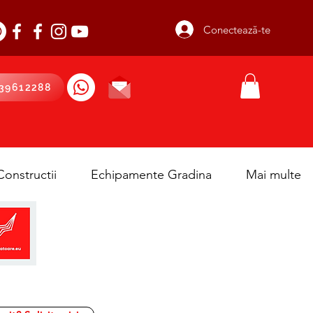
Conectează-te
39612288
onstructii
Echipamente Gradina
Mai multe