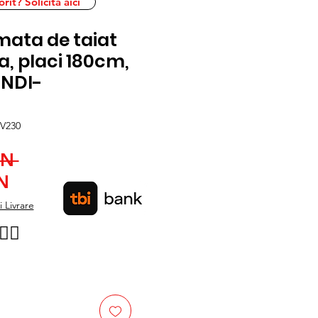
it? Solicita aici
ata de taiat
a, placi 180cm,
ONDI-
V230
Preț
ON 
Preț
normal
N
redus
 Livrare
👉🏿