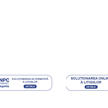
onditii
rt Clienti
ehnica Diamantata
e si castigi
.eu Loyal
Acceptam urmatoarele metode de plata: