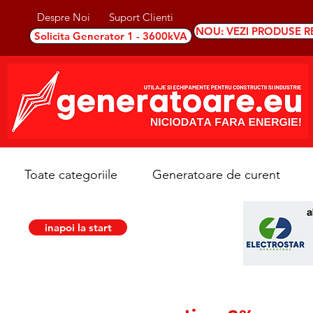
Despre Noi
Suport Clienti
NOU: VEZI PRODUSE R
Solicita Generator 1 - 3600kVA
Toate categoriile
Generatoare de curent
inapoi la start