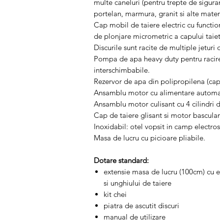
multe caneluri (pentru trepte de sigurant
portelan, marmura, granit si alte mater
Cap mobil de taiere electric cu function
de plonjare micrometric a capului taiet
Discurile sunt racite de multiple jeturi 
Pompa de apa heavy duty pentru racirea 
interschimbabile.
Rezervor de apa din polipropilena (capac
Ansamblu motor cu alimentare automata
Ansamblu motor culisant cu 4 cilindri d
Cap de taiere glisant si motor basculant
Inoxidabil: otel vopsit in camp electros
Masa de lucru cu picioare pliabile.
Dotare standard:
extensie masa de lucru (100cm) cu e
si unghiului de taiere
kit chei
piatra de ascutit discuri
manual de utilizare