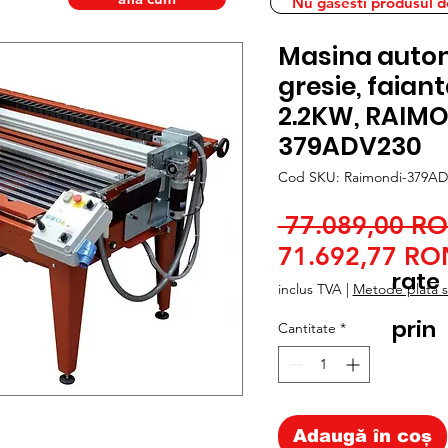
Nu gasesti produsul dor
Masina autom
gresie, faiant
2.2KW, RAIM
379ADV230
Cod SKU: Raimondi-379AD
 77.089,00 R
71.692,77 RO
rate
inclus TVA
|
Metode plata si
prin
Cantitate
*
Adaugă în coș