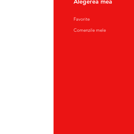
fo
Alegerea mea
pre Noi
Favorite
tact/Suport Clienti
Comenzile mele
atii