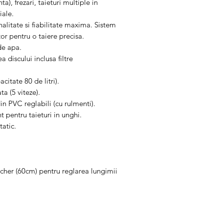
a), frezari, taieturi multiple in
foarte multe ori, putandu
iale.
telefonic.
alitate si fiabilitate maxima. Sistem
Pasul 2
. In cazul in care l
or pentru o taiere precisa.
rezolva problema invocata,
de apa.
expedieze produsul Parten
discului inclusa filtre
ITALIA STAR COM DUE -
Adresa: Autostrada Bucure
Ilfov, Romania, C.P. 0770
itate 80 de litri).
Telefon: 0758.644.374/07
 (5 viteze).
Costul transportului, cat s
in PVC reglabili (cu rulmenti).
fac obiectul garantiei, vor
 pentru taieturi in unghi.
Producator (se va ocupa d
tatic.
deci clientul nu va plati 
Daca se constata ca defec
garantiei, clientul va achit
daca doreste sa se faca, ca
cher (60cm) pentru reglarea lungimii
dus-intors la Partenerul S
doreste sa efectueze repar
constatarii si al transportu
NOTA
: nu uitati ca in col