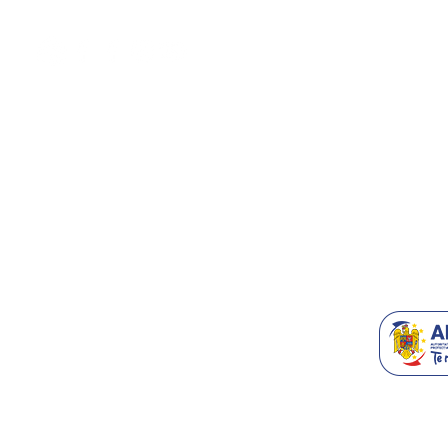
Termeni & C
Despre Noi
Contact/Supo
Accesorii T
Blog
Recomanda-n
Generatoare