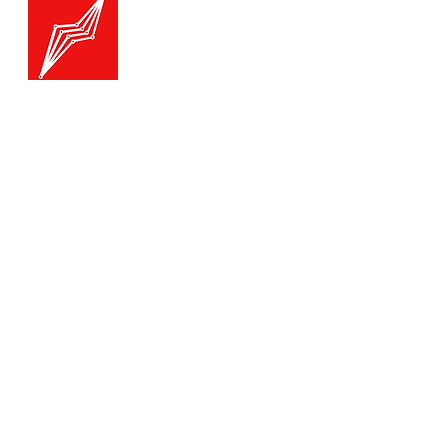
Menu
Generatoare.eu
Marketplace
Toate catego
Generatoare
Branduri ge
Ai nevoie de ajutor?
Termice
Viziteaza pagina
Suport Clienti
Echipamente
pentru asistenta sau suna-ne:
Echipament
Echipament
Tel./Whatsapp(non stop)
Accesorii
0739-61-22-88
Auto
E:
contact@generatoare.eu
Oferte
W:
www.generatoare.eu
Cele mai va