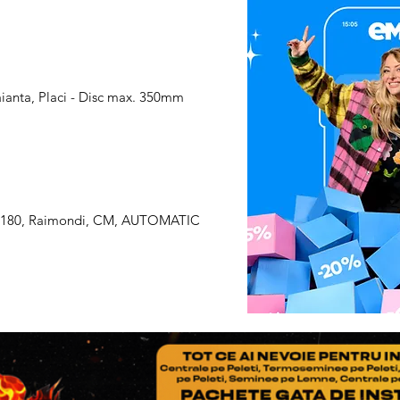
adaugati Factura si Certif
produsului
Pasul 3
: Se restituie prod
ianta, Placi - Disc max. 350mm
iat, 180, Raimondi, CM, AUTOMATIC