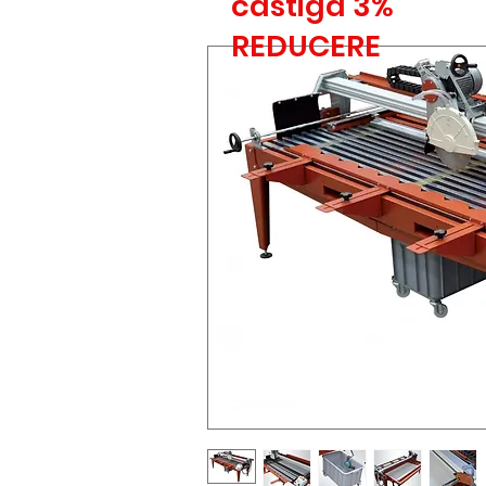
castiga 3%
REDUCERE