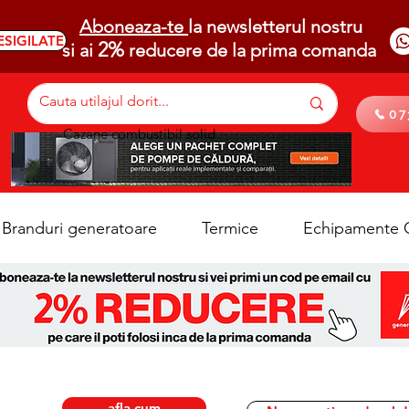
Aboneaza-te
la newsletterul nostru
ESIGILATE
2%
si ai
reducere de la prima comanda
07
Cazane combustibil solid
Branduri generatoare
Termice
Echipamente C
afla cum