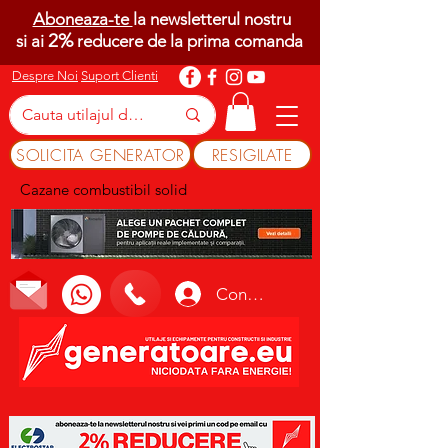
Aboneaza-te
la newsletterul nostru
2%
si ai
reducere de la prima comanda
Despre Noi
Suport Clienti
SOLICITA GENERATOR
RESIGILATE
Cazane combustibil solid
Conectează-te