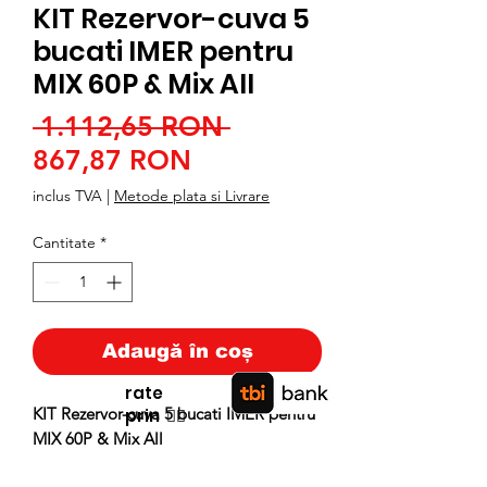
KIT Rezervor-cuva 5
bucati IMER pentru
MIX 60P & Mix All
Preț
 1.112,65 RON 
Preț
normal
867,87 RON
redus
inclus TVA
|
Metode plata si Livrare
Cantitate
*
Adaugă în coș
rate
KIT Rezervor-cuva 5 bucati IMER pentru
prin
👉🏿
MIX 60P & Mix All