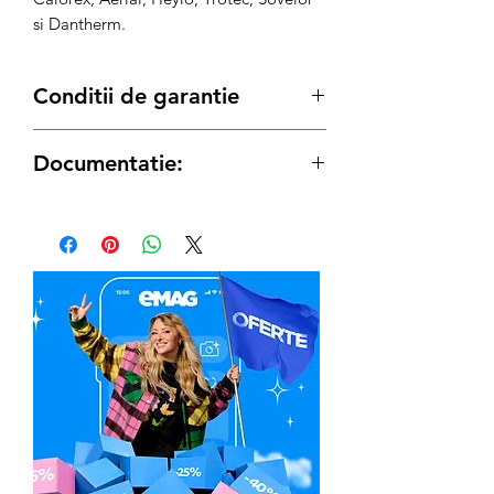
si Dantherm.
Conditii de garantie
Documentatie:
*Acest produs beneficiaza de
garantie 3
ani.
Manual de Utilizare