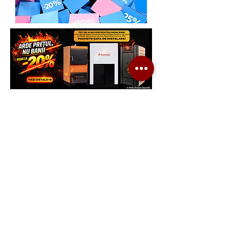
Generatoare.eu
Marketplace
Ai nevoie de ajutor?
Viziteaza pagina
Suport Clienti
pentru asistenta sau suna-ne: