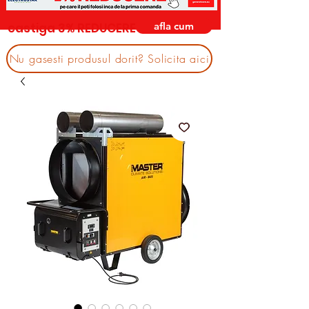
afla cum
castiga 3% REDUCERE
Nu gasesti produsul dorit? Solicita aici