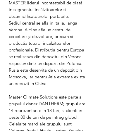
MASTER liderul incontestabil de piaţă
în segmentul încălzitoarelor si
dezumidificatoarelor portabile.
Sediul central se afla in Italia, langa
Verona. Aici se afla un centru de
cercetare şi dezvoltare, precum si
productia tuturor incalzitoarelor
profesionale. Distributia pentru Europa
se realizeaza din depozitul din Verona
respectiv dintr-un depozit din Polonia.
Rusia este deservita de un depozit din
Moscova, iar pentru Asia extrema exista
un depozit in China.
Master Climate Solutions este parte a
grupului danez DANTHERM; grupul are
14 reprezentante in 13 tari, si clienti in
peste 80 de tari de pe intreg globul.
Celelalte marci ale grupului sunt
Calorex, Aerial, Heylo, Trotec, Sovelor