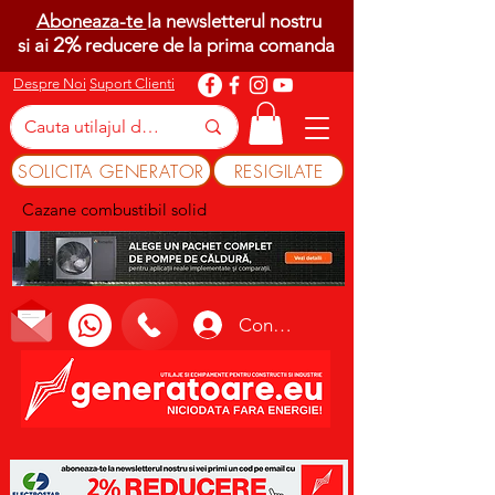
Aboneaza-te
la newsletterul nostru
2%
si ai
reducere de la prima comanda
Despre Noi
Suport Clienti
SOLICITA GENERATOR
RESIGILATE
Cazane combustibil solid
Conectează-te