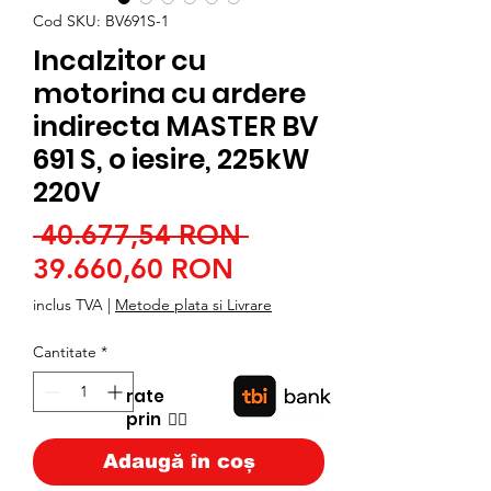
Cod SKU: BV691S-1
Incalzitor cu
motorina cu ardere
indirecta MASTER BV
691 S, o iesire, 225kW
220V
Preț
 40.677,54 RON 
Preț
normal
39.660,60 RON
redus
inclus TVA
|
Metode plata si Livrare
Cantitate
*
rate
prin
👉🏿
Adaugă în coș