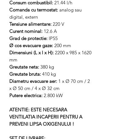
Consum combustibil:
21.44 l/h
Comanda cu termostat:
analog sau
digital, extern
Tensiune alimentare:
220 V
Curent nominal:
12.6 A
Grad de protectie:
IP55
Ø cos evacuare gaze:
200 mm
Dimensiuni (L x l x H):
2200 x 985 x 1620
mm
Greutate neta:
380 kg
Greutate bruta:
410 kg
Diametru evacuare aer:
1 x Ø 70 cm / 2
x Ø 50 cm / 4 x Ø 32 cm
Putere electrica:
2.800 kW
ATENTIE: ESTE NECESARA
VENTILATIA INCAPERII PENTRU A
PREVENI LIPSA OXIGENULUI !
SET DE LIVRARE: