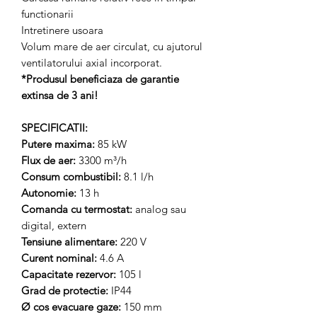
functionarii
Intretinere usoara
Volum mare de aer circulat, cu ajutorul
ventilatorului axial incorporat.
*Produsul beneficiaza de garantie
extinsa de 3 ani!
SPECIFICATII:
Putere maxima:
85 kW
Flux de aer:
3300 m³/h
Consum combustibil:
8.1 l/h
Autonomie:
13 h
Comanda cu termostat:
analog sau
digital, extern
Tensiune alimentare:
220 V
Curent nominal:
4.6 A
Capacitate rezervor:
105 l
Grad de protectie:
IP44
Ø cos evacuare gaze:
150 mm