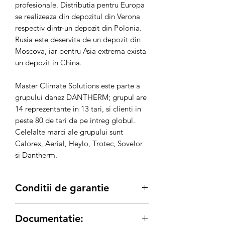
profesionale. Distributia pentru Europa
se realizeaza din depozitul din Verona
respectiv dintr-un depozit din Polonia.
Rusia este deservita de un depozit din
Moscova, iar pentru Asia extrema exista
un depozit in China.
Master Climate Solutions este parte a
grupului danez DANTHERM; grupul are
14 reprezentante in 13 tari, si clienti in
peste 80 de tari de pe intreg globul.
Celelalte marci ale grupului sunt
Calorex, Aerial, Heylo, Trotec, Sovelor
si Dantherm.
Conditii de garantie
Documentatie:
*Acest produs beneficiaza de
garantie 3