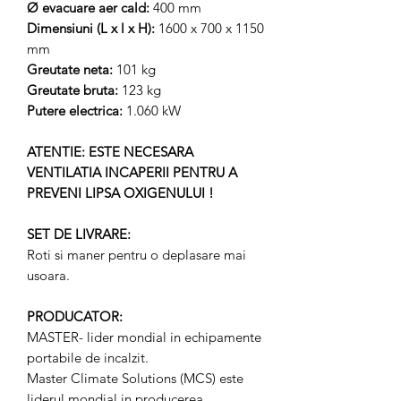
Ø evacuare aer cald:
400 mm
Dimensiuni (L x l x H):
1600 x 700 x 1150
mm
Greutate neta:
101 kg
Greutate bruta:
123 kg
Putere electrica:
1.060 kW
ATENTIE: ESTE NECESARA
VENTILATIA INCAPERII PENTRU A
PREVENI LIPSA OXIGENULUI !
SET DE LIVRARE:
Roti si maner pentru o deplasare mai
usoara.
PRODUCATOR:
MASTER- lider mondial in echipamente
portabile de incalzit.
Master Climate Solutions (MCS) este
liderul mondial in producerea