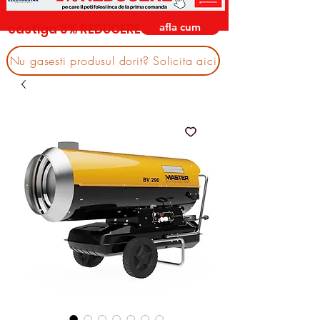
afla cum
castiga 3% REDUCERE
Nu gasesti produsul dorit? Solicita aici