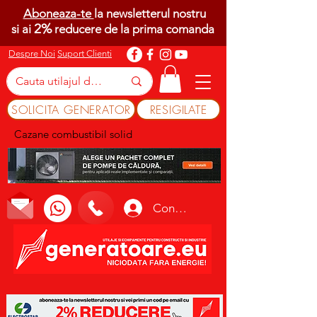
Aboneaza-te
la newsletterul nostru
2%
si ai
reducere de la prima comanda
Despre Noi
Suport Clienti
SOLICITA GENERATOR
RESIGILATE
Cazane combustibil solid
Conectează-te