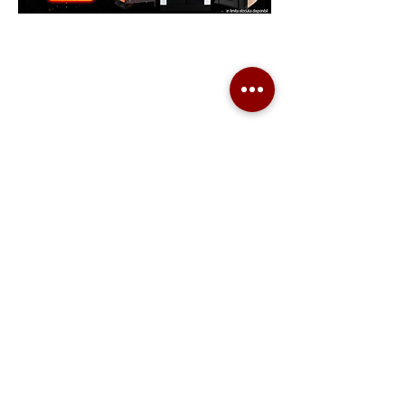
Generatoare.eu
Marketplace
Ai nevoie de ajutor?
Viziteaza pagina
Suport Clienti
pentru asistenta sau suna-ne:
Tel./Whatsapp(non stop)
0739-61-22-88