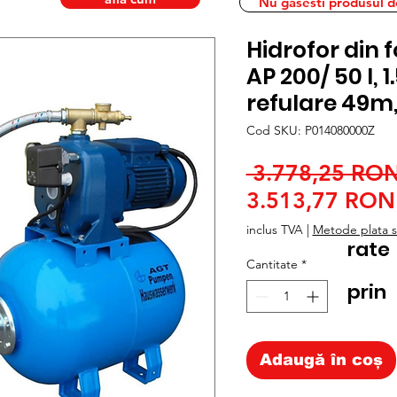
Nu gasesti produsul dor
Hidrofor din 
AP 200/ 50 l, 
refulare 49m,
Cod SKU: P014080000Z
 3.778,25 RON
3.513,77 RON
inclus TVA
|
Metode plata si
rate
Cantitate
*
prin
Adaugă în coș