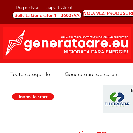
Despre Noi
Suport Clienti
NOU: VEZI PRODUSE R
Solicita Generator 1 - 3600kVA
Toate categoriile
Generatoare de curent
inapoi la start