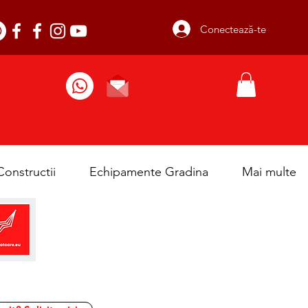
Conectează-te
39612288
onstructii
Echipamente Gradina
Mai multe