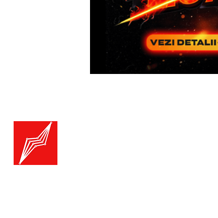
Menu
Generatoare.eu
Marketplace
Toate catego
Generatoare
Branduri ge
Ai nevoie de ajutor?
Termice