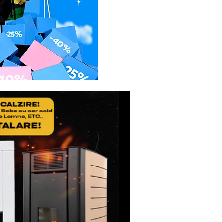
etul de expeditie, sa
icatul de Garantie, ale
usul reparat.