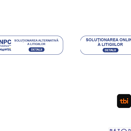
e si castigi
.eu Loyal
Acceptam urmatoarele metode de plata:
Ordin de Plata Bancar sau depunere directa la ghiseul
(pentru persoane fizice) / Plata cu Cardul (la cere
PLATA IN RATE PRIN TBI. APLICA
LEASING Persoane Juridice
sau vanzare prin SEAP
d