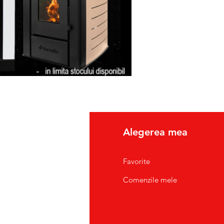
fo
Alegerea mea
pre Noi
Favorite
tact/Suport Clienti
Comenzile mele
atii