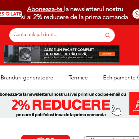
Aboneaza-te
la newsletterul nostru
ESIGILATE
2%
si ai
reducere de la prima comanda
07
Cazane combustibil solid
Branduri generatoare
Termice
Echipamente C
afla cum