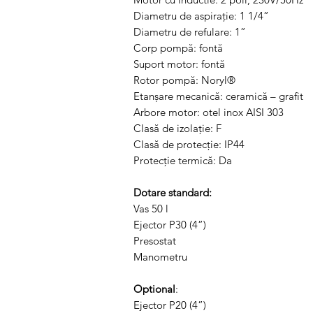
Diametru de aspiraţie: 1 1/4”
Diametru de refulare: 1”
Corp pompă: fontă
Suport motor: fontă
Rotor pompă: Noryl®
Etanşare mecanică: ceramică – grafit
Arbore motor: otel inox AISI 303
Clasă de izolaţie: F
Clasă de protecţie: IP44
Protecţie termică: Da
Dotare standard:
Vas 50 l
Ejector P30 (4”)
Presostat
Manometru
Optional
:
Ejector P20 (4”)