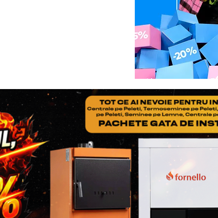
NOTA
: nu uitati ca in col
adaugati Factura si Certif
produsului
Pasul 3
: Se restituie prod