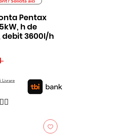
it? Solicita aici
fonta Pentax
1.5kW, h de
 debit 3600l/h
Preț
 
Preț
normal
redus
 Livrare
👉🏿