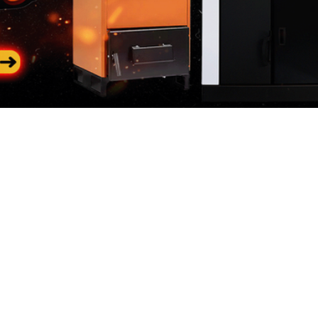
Categorii
In
populare
riile
Des
Generatoare de curent
 de curent
Con
Generatoare diesel
neratoare
Loc