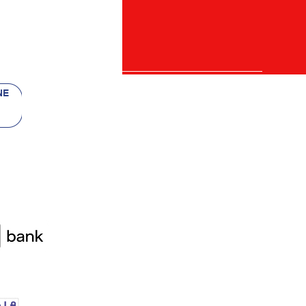
 bancii
re)
etalii