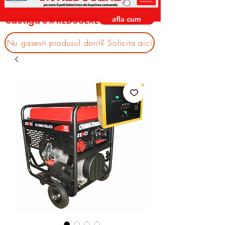
afla cum
castiga 3% REDUCERE
Nu gasesti produsul dorit? Solicita aici