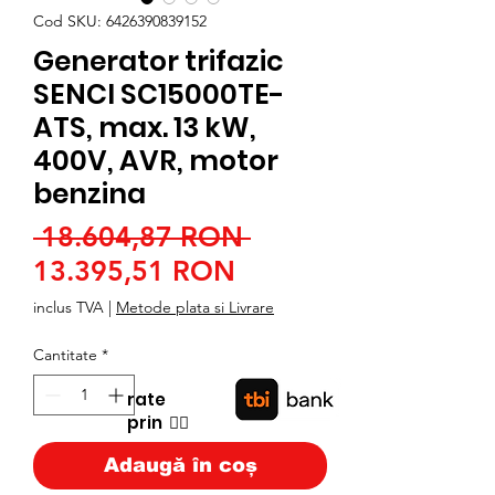
Cod SKU: 6426390839152
Generator trifazic
SENCI SC15000TE-
ATS, max. 13 kW,
400V, AVR, motor
benzina
Preț
 18.604,87 RON 
Preț
normal
13.395,51 RON
redus
inclus TVA
|
Metode plata si Livrare
Cantitate
*
rate
prin
👉🏿
Adaugă în coș