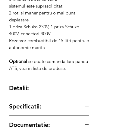
sistemul este suprasolicitat
2 roti si maner pentru o mai buna
deplasare
1 priza Schuko 230V, 1 priza Schuko
400V, conectori 400V
Rezervor combustibil de 45 litri pentru o
autonomie marita
Optional
se poate comanda fara panou
ATS, vezi in lista de produse.
Detalii:
cod produs: 6426390839152
Specificatii:
Generator de curent trifazic
Producator: Senci
Model: SC15000TE-ATS
Documentatie:
Freventa: 50 Hz
Voltaj: 400 V – 50 Hz
Putere max. 400V: 13 kW
Putere maxima: 13 kW