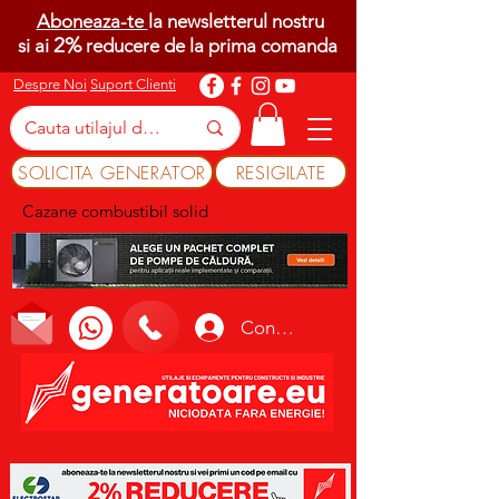
Aboneaza-te
la newsletterul nostru
2%
si ai
reducere de la prima comanda
Despre Noi
Suport Clienti
SOLICITA GENERATOR
RESIGILATE
Cazane combustibil solid
Conectează-te