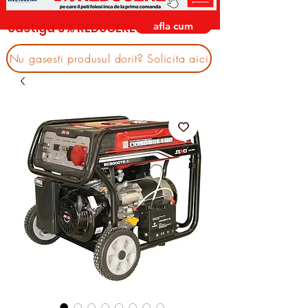
afla cum
castiga 3% REDUCERE
Nu gasesti produsul dorit? Solicita aici