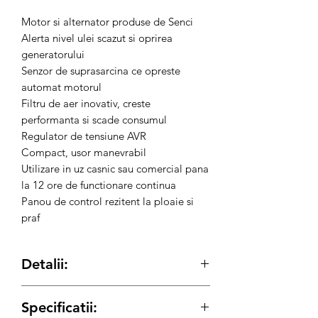
Motor si alternator produse de Senci
Alerta nivel ulei scazut si oprirea
generatorului
Senzor de suprasarcina ce opreste
automat motorul
Filtru de aer inovativ, creste
performanta si scade consumul
Regulator de tensiune AVR
Compact, usor manevrabil
Utilizare in uz casnic sau comercial pana
la 12 ore de functionare continua
Panou de control rezitent la ploaie si
praf
Detalii:
cod produs: 6426390839435
Specificatii:
Generator de curent trifazic