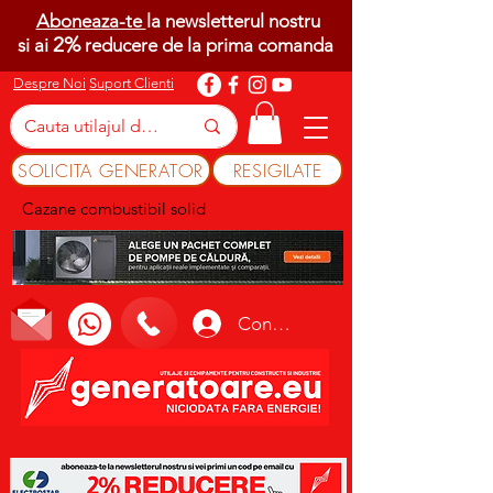
Aboneaza-te
la newsletterul nostru
2%
si ai
reducere de la prima comanda
Despre Noi
Suport Clienti
SOLICITA GENERATOR
RESIGILATE
Cazane combustibil solid
Conectează-te