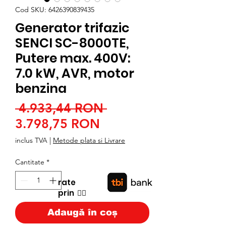
Cod SKU: 6426390839435
Generator trifazic
SENCI SC-8000TE,
Putere max. 400V:
7.0 kW, AVR, motor
benzina
Preț
 4.933,44 RON 
Preț
normal
3.798,75 RON
redus
inclus TVA
|
Metode plata si Livrare
Cantitate
*
rate
prin
👉🏿
Adaugă în coș