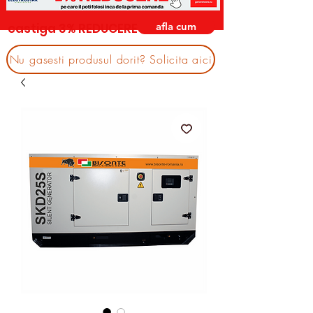
afla cum
castiga 3% REDUCERE
Nu gasesti produsul dorit? Solicita aici