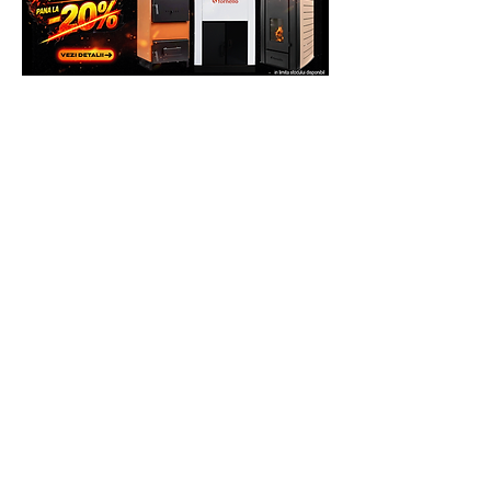
Numar poli: 4
Regulator de tensiune: AVR
Regulator turatie motor: Mecanic
Precizia tensiunii de iesire: ± 1%
Nivel zgomot la 7 metri: 0 dB
Greutate: 669 kg
Dimensiuni Lxlxh (mm): 1.950 x 900 x
1.050