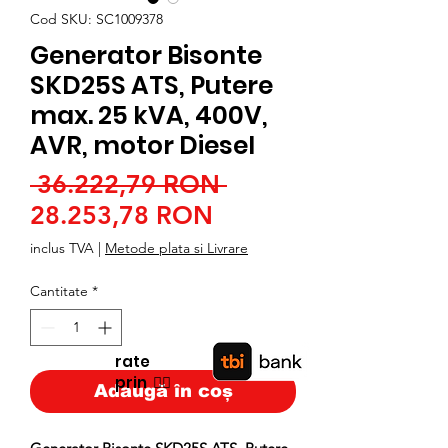
Cod SKU: SC1009378
Generator Bisonte
SKD25S ATS, Putere
max. 25 kVA, 400V,
AVR, motor Diesel
Preț
 36.222,79 RON 
Preț
normal
28.253,78 RON
redus
inclus TVA
|
Metode plata si Livrare
Cantitate
*
rate
prin
👉🏿
Adaugă în coș