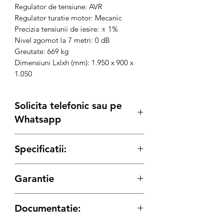
Regulator de tensiune: AVR
Regulator turatie motor: Mecanic
Precizia tensiunii de iesire: ± 1%
Nivel zgomot la 7 metri: 0 dB
Greutate: 669 kg
Dimensiuni Lxlxh (mm): 1.950 x 900 x
1.050
Solicita telefonic sau pe
Whatsapp
Posibilitate
Leasing
sau achizitie prin
Specificatii:
SEAP/SICAP sau
Rate
prin TBI si carduri
de credit.
CARACTERISTICI
Solicita detalii:
Garantie
Putere max. generator: 25.0 kVA / 19.8
Tel:
0736 77 55 35
/
kW
Email:
contact@qtools.ro
12 LUNI PERSOANE JURIDICE / 24
Putere generator continua: 22.5 kVA /
Livrare imediata oriunde in Romania,
Documentatie:
LUNI PERSOANE FIZICE
18.0 kW
inclusa in pret.