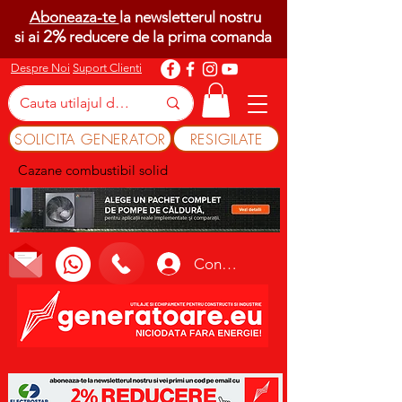
Aboneaza-te
la newsletterul nostru
2%
si ai
reducere de la prima comanda
Despre Noi
Suport Clienti
SOLICITA GENERATOR
RESIGILATE
Cazane combustibil solid
Conectează-te