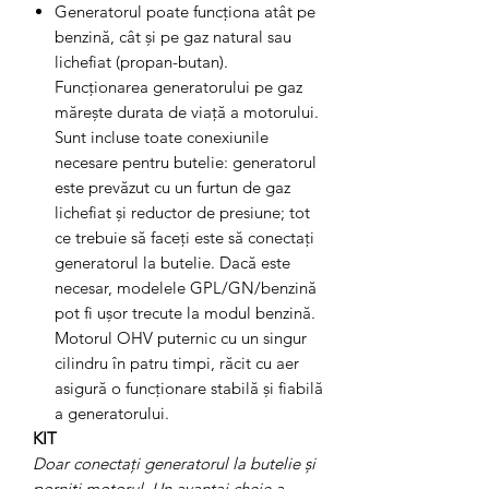
Generatorul poate funcționa atât pe
benzină, cât și pe gaz natural sau
lichefiat (propan-butan).
Funcționarea generatorului pe gaz
mărește durata de viață a motorului.
Sunt incluse toate conexiunile
necesare pentru butelie: generatorul
este prevăzut cu un furtun de gaz
lichefiat și reductor de presiune; tot
ce trebuie să faceți este să conectați
generatorul la butelie. Dacă este
necesar, modelele GPL/GN/benzină
pot fi ușor trecute la modul benzină.
Motorul OHV puternic cu un singur
cilindru în patru timpi, răcit cu aer
asigură o funcționare stabilă și fiabilă
a generatorului.
KIT
Doar conectați generatorul la butelie și
porniți motorul. Un avantaj cheie a