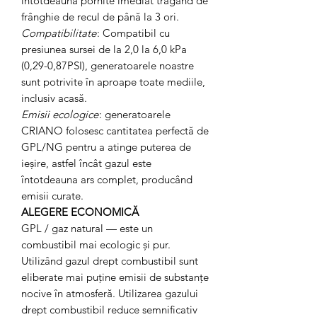
întotdeauna pornite imediat trăgând de
frânghie de recul de până la 3 ori.
Compatibilitate
: Compatibil cu
presiunea sursei de la 2,0 la 6,0 kPa
(0,29-0,87PSI), generatoarele noastre
sunt potrivite în aproape toate mediile,
inclusiv acasă.
Emisii ecologice
: generatoarele
CRIANO folosesc cantitatea perfectă de
GPL/NG pentru a atinge puterea de
ieșire, astfel încât gazul este
întotdeauna ars complet, producând
emisii curate.
ALEGERE ECONOMICĂ
GPL / gaz natural — este un
combustibil mai ecologic și pur.
Utilizând gazul drept combustibil sunt
eliberate mai puține emisii de substanțe
nocive în atmosferă. Utilizarea gazului
drept combustibil reduce semnificativ