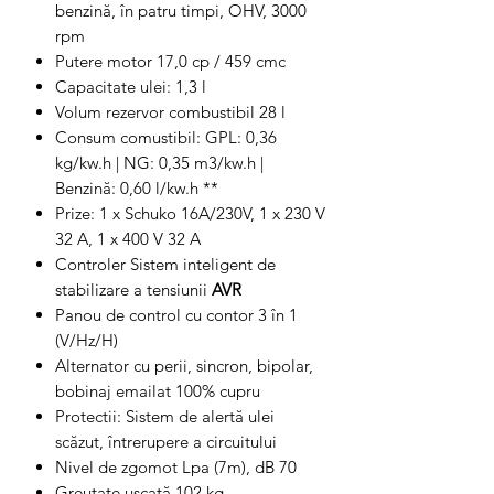
benzină, în patru timpi, OHV, 3000
rpm
Putere motor 17,0 cp / 459 cmc
Capacitate ulei: 1,3 l
Volum rezervor combustibil 28 l
Consum comustibil: GPL: 0,36
kg/kw.h | NG: 0,35 m3/kw.h |
Benzină: 0,60 l/kw.h **
Prize: 1 x Schuko 16A/230V, 1 x 230 V
32 A, 1 x 400 V 32 A
Controler Sistem inteligent de
stabilizare a tensiunii
AVR
Panou de control cu contor 3 în 1
(V/Hz/H)
Alternator cu perii, sincron, bipolar,
bobinaj emailat 100% cupru
Protectii: Sistem de alertă ulei
scăzut, întrerupere a circuitului
Nivel de zgomot Lpa (7m), dB 70
Greutate uscată 102 kg