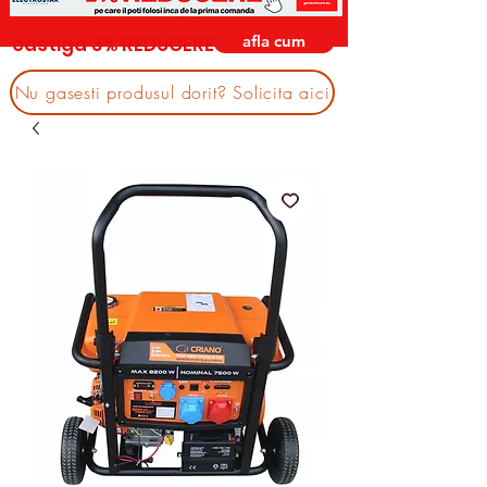
afla cum
castiga 3% REDUCERE
Nu gasesti produsul dorit? Solicita aici