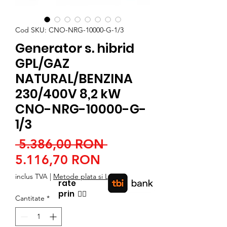
Cod SKU: CNO-NRG-10000-G-1/3
Generator s. hibrid
GPL/GAZ
NATURAL/BENZINA
230/400V 8,2 kW
CNO-NRG-10000-G-
1/3
Preț
 5.386,00 RON 
Preț
normal
5.116,70 RON
redus
inclus TVA
|
Metode plata si Livrare
rate
prin
👉🏿
Cantitate
*