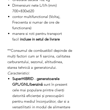
Dimensiuni nete L/l/h (mm)
700×830x620
contor multifunctional (Voltaj,
Frecventa si numar de ore de
functionare)
manere si roti pentru transport
facil
incluse in setul de livrare
**Consumul de combustibil depinde de
mulți factori cum ar fi sarcina, calitatea
carburantului, sezonul, altitudinea,
starea tehnică a generatorului.
Caracteristici:
SuperHIBRID
-
generatoarele
GPL/GNL/benzină
sunt în prezent
cele mai populare printre clienți
datorită eficienței și preocupării
pentru mediul înconjurător, dar si a
versatilitatii in modul de alimentare