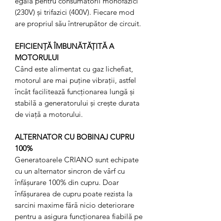
egală pentru consumatorii monofazici
(230V) și trifazici (400V). Fiecare mod
are propriul său întrerupător de circuit.
EFICIENȚĂ ÎMBUNĂTĂȚITĂ A
MOTORULUI
Când este alimentat cu gaz lichefiat,
motorul are mai puține vibrații, astfel
încât facilitează funcționarea lungă și
stabilă a generatorului și crește durata
de viață a motorului.
ALTERNATOR CU BOBINAJ CUPRU
100%
Generatoarele CRIANO sunt echipate
cu un alternator sincron de vârf cu
înfășurare 100% din cupru. Doar
înfășurarea de cupru poate rezista la
sarcini maxime fără nicio deteriorare
pentru a asigura funcționarea fiabilă pe