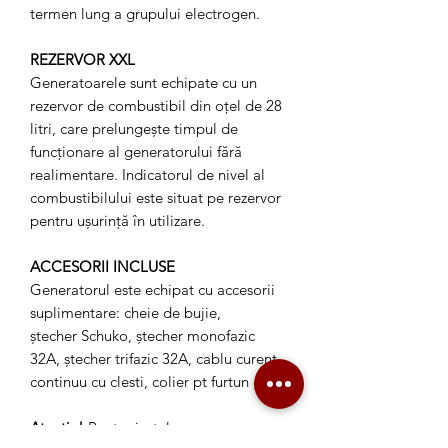
termen lung a grupului electrogen.
REZERVOR XXL
Generatoarele sunt echipate cu un
rezervor de combustibil din oțel de 28
litri, care prelungește timpul de
funcționare al generatorului fără
realimentare. Indicatorul de nivel al
combustibilului este situat pe rezervor
pentru ușurință în utilizare.
ACCESORII INCLUSE
Generatorul este echipat cu accesorii
suplimentare: cheie de bujie,
ștecher Schuko, ștecher monofazic
32A, ștecher trifazic 32A, cablu curent
continuu cu clesti, colier pt furtun gaz
Atentie!
Pentru instalarea