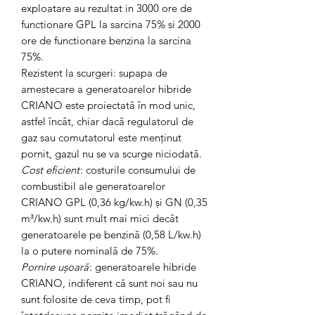
exploatare au rezultat in 3000 ore de
functionare GPL la sarcina 75% si 2000
ore de functionare benzina la sarcina
75%.
Rezistent la scurgeri: supapa de
amestecare a generatoarelor hibride
CRIANO este proiectată în mod unic,
astfel încât, chiar dacă regulatorul de
gaz sau comutatorul este menținut
pornit, gazul nu se va scurge niciodată.
Cost
eficient
: costurile consumului de
combustibil ale generatoarelor
CRIANO GPL (0,36 kg/kw.h) și GN (0,35
m³/kw.h) sunt mult mai mici decât
generatoarele pe benzină (0,58 L/kw.h)
la o putere nominală de 75%.
Pornire ușoară
: generatoarele hibride
CRIANO, indiferent că sunt noi sau nu
sunt folosite de ceva timp, pot fi