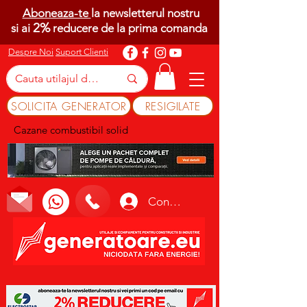
Aboneaza-te
la newsletterul nostru
2%
si ai
reducere de la prima comanda
Despre Noi
Suport Clienti
SOLICITA GENERATOR
RESIGILATE
Cazane combustibil solid
Conectează-te