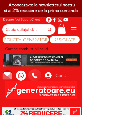
Aboneaza-te
la newsletterul nostru
2%
si ai
reducere de la prima comanda
Despre Noi
Suport Clienti
SOLICITA GENERATOR
RESIGILATE
Cazane combustibil solid
Conectează-te