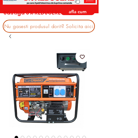
afla cum
castiga 3% REDUCERE
Nu gasesti produsul dorit? Solicita aici