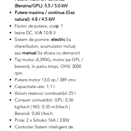
(Benzina/GPL): 5.5 / 5.0 kW
Putere maxima / continua (Gaz
natural): 4.8 / 4.5 kW
Factor de putere, cosφ: 1
Ieşire DC, V/А 12/8.3
Sistem de pornire:
electric
(la
cheie/buton, acumulator inclus)
sau
manual
(la sfoara cu demaror)
Tip motor JL390G
,
motor pe GPL /
benzină, în patru timpi, OHV, 3000
rpm
Putere motor 13,0 cp / 389 cmc
Capacitate ulei: 1,1 l
Volum rezervor combustibil 25 l
Consum comustibil: GPL: 0,36
kg/kw.h | NG: 0,35 m3/kw.h |
Benzină: 0,60 l/kw.h
Prize: 2 x Schuko 16A / 230V
Controler Sistem inteligent de