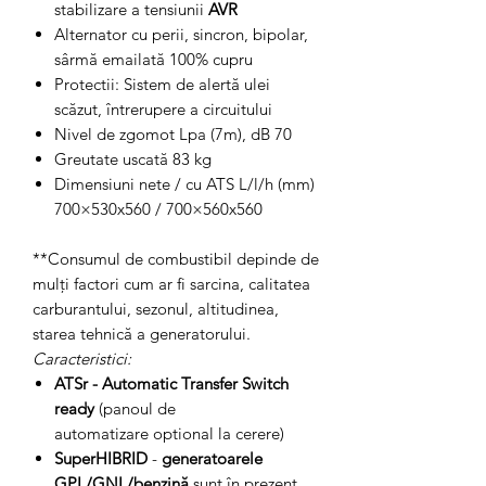
stabilizare a tensiunii
AVR
Alternator cu perii, sincron, bipolar,
sârmă emailată 100% cupru
Protectii: Sistem de alertă ulei
scăzut, întrerupere a circuitului
Nivel de zgomot Lpa (7m), dB 70
Greutate uscată 83 kg
Dimensiuni nete / cu ATS L/l/h (mm)
700×530x560 / 700×560x560
**Consumul de combustibil depinde de
mulți factori cum ar fi sarcina, calitatea
carburantului, sezonul, altitudinea,
starea tehnică a generatorului.
Caracteristici:
ATSr - Automatic Transfer Switch
ready
(panoul de
automatizare optional la cerere)
SuperHIBRID
-
generatoarele
GPL/GNL/benzină
sunt în prezent