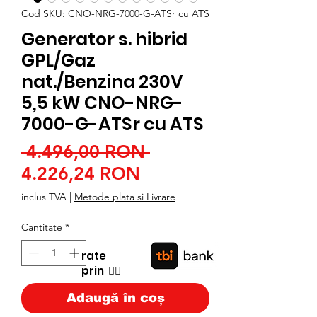
Cod SKU: CNO-NRG-7000-G-ATSr cu ATS
Generator s. hibrid
GPL/Gaz
nat./Benzina 230V
5,5 kW CNO-NRG-
7000-G-ATSr cu ATS
Preț
 4.496,00 RON 
Preț
normal
4.226,24 RON
redus
inclus TVA
|
Metode plata si Livrare
Cantitate
*
rate
prin
👉🏿
Adaugă în coș