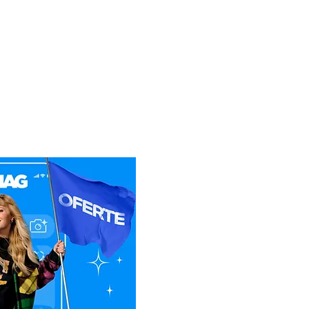
icatul de Garantie, ale
usul reparat.