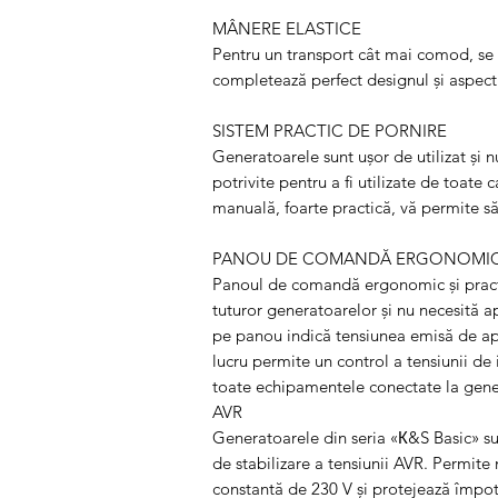
MÂNERE ELASTICE
Pentru un transport cât mai comod, se u
completează perfect designul și aspectu
SISTEM PRACTIC DE PORNIRE
Generatoarele sunt ușor de utilizat și n
potrivite pentru a fi utilizate de toate c
manuală, foarte practică, vă permite să
PANOU DE COMANDĂ ERGONOMIC 
Panoul de comandă ergonomic și pract
tuturor generatoarelor și nu necesită a
pe panou indică tensiunea emisă de apar
lucru permite un control a tensiunii de 
toate echipamentele conectate la gener
AVR
Generatoarele din seria «К&S Basic» su
de stabilizare a tensiunii AVR. Permite
constantă de 230 V și protejează împotr