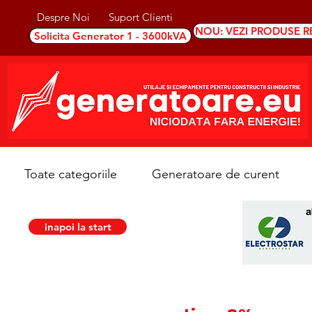
Despre Noi
Suport Clienti
NOU: VEZI PRODUSE R
Solicita Generator 1 - 3600kVA
Toate categoriile
Generatoare de curent
inapoi la start