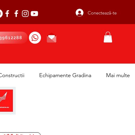
Conectează-te
39612288
onstructii
Echipamente Gradina
Mai multe