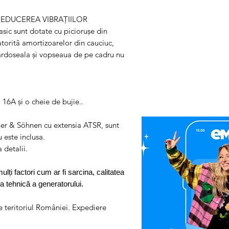
adaugati Factura si Certif
produsului
EDUCEREA VIBRAȚIILOR
Pasul 3
: Se restituie prod
ic sunt dotate cu piciorușe din
atorită amortizoarelor din cauciuc,
ardoseala și vopseaua de pe cadru nu
16A și o cheie de bujie..
r & Söhnen cu extensia ATSR, sunt
este inclusa.
 detalii.
i factori cum ar fi sarcina, calitatea
ea tehnică a generatorului.
pe teritoriul României. Expediere