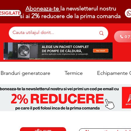
Aboneaza-te
la newsletterul nostru
ESIGILATE
2%
si ai
reducere de la prima comanda
07
Cazane combustibil solid
Branduri generatoare
Termice
Echipamente C
afla cum