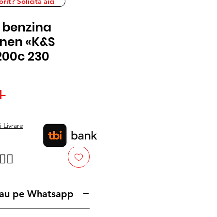
it? Solicita aici
 benzina
nen «K&S
200c 230
Preț
 
Preț
normal
redus
 Livrare
👉🏿
 sau pe Whatsapp
chizitie prin SEAP/SICAP