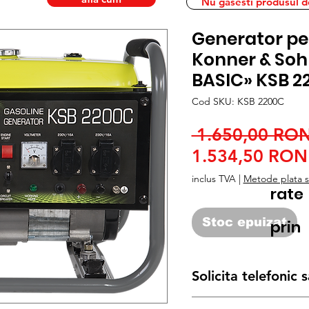
Nu gasesti produsul dor
Generator pe
Konner & Soh
BASIC» KSB 2
Cod SKU: KSB 2200C
 1.650,00 RON
1.534,50 RON
inclus TVA
|
Metode plata si
rate
Stoc epuizat
prin
Solicita telefonic
Posibilitate
Leasing
sau a