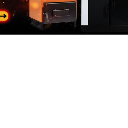
Categorii
In
populare
riile
Des
Generatoare de curent
 de curent
Con
Generatoare diesel
neratoare
Loc
 Constructii