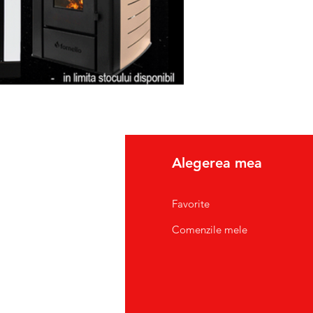
fo
Alegerea mea
pre Noi
Favorite
tact/Suport Clienti
Comenzile mele
atii