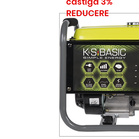
castiga 3%
REDUCERE