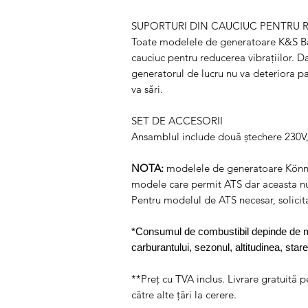
SUPORTURI DIN CAUCIUC PENTRU R
Toate modelele de generatoare K&S Bas
cauciuc pentru reducerea vibrațiilor. D
generatorul de lucru nu va deteriora p
va sări.
SET DE ACCESORII
Ansamblul include două ștechere 230V, 
NOTA:
modelele de generatoare Könne
modele care permit ATS dar aceasta nu 
Pentru modelul de ATS necesar, solicita
*Consumul de combustibil depinde de mulț
carburantului, sezonul, altitudinea, star
**Preț cu TVA inclus. Livrare gratuită 
către alte țări la cerere.