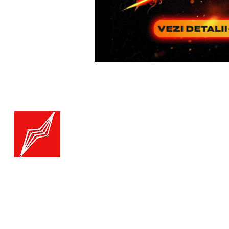
Menu
Generatoare.eu
Marketplace
Toate catego
Generatoare
Branduri ge
Ai nevoie de ajutor?
Termice
Viziteaza pagina
Suport Clienti
Echipamente