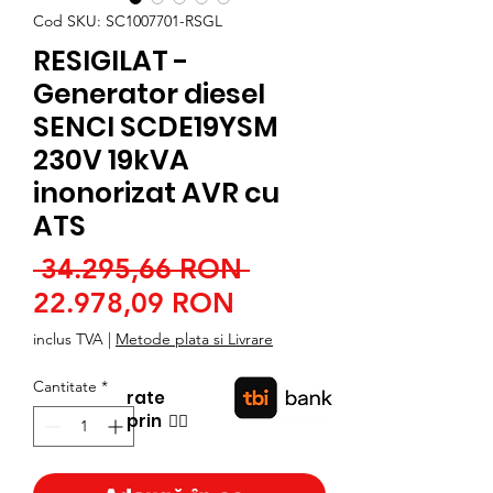
Cod SKU: SC1007701-RSGL
RESIGILAT -
Generator diesel
SENCI SCDE19YSM
230V 19kVA
inonorizat AVR cu
ATS
Preț
 34.295,66 RON 
Preț
normal
22.978,09 RON
redus
inclus TVA
|
Metode plata si Livrare
Cantitate
*
rate
prin
👉🏿