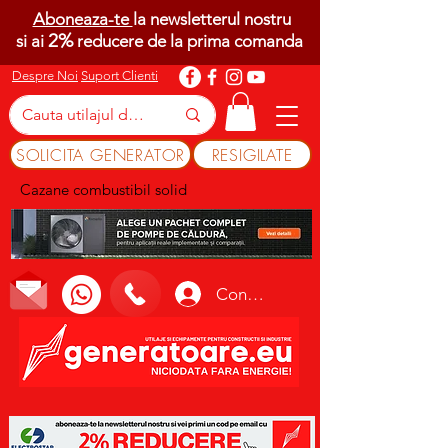
Aboneaza-te
la newsletterul nostru
2%
si ai
reducere de la prima comanda
Despre Noi
Suport Clienti
SOLICITA GENERATOR
RESIGILATE
Cazane combustibil solid
Conectează-te