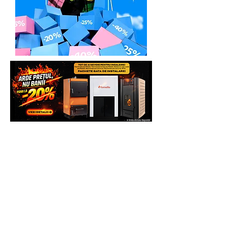
Solicita Telefonic sau direct pe
Whatsapp sau vezi si comanda direct pe
site pentru mai multe beneficii.
Multumim.
Echipa Generatoare.eu Marketplace