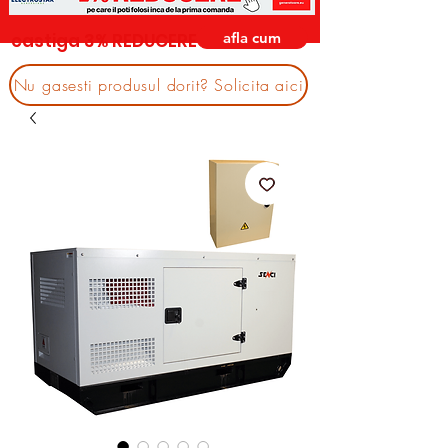
afla cum
castiga 3% REDUCERE
Nu gasesti produsul dorit? Solicita aici