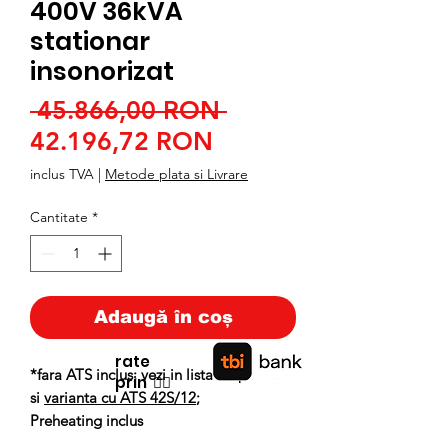
400V 36kVA
stationar
insonorizat
Preț
 45.866,00 RON 
Preț
normal
42.196,72 RON
redus
inclus TVA
|
Metode plata si Livrare
Cantitate
*
Adaugă în coș
rate
*fara ATS inclus; vezi in lista de produse
prin
👉🏿
si
varianta cu ATS 42S/12
;
Preheating inclus