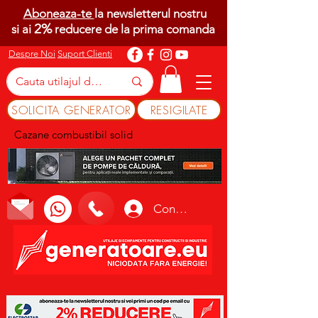
Aboneaza-te
la newsletterul nostru
2%
si ai
reducere de la prima comanda
Despre Noi
Suport Clienti
SOLICITA GENERATOR
RESIGILATE
Cazane combustibil solid
Conectează-te