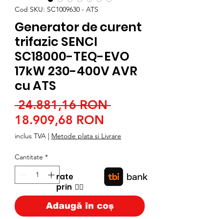
Cod SKU: SC1009630 - ATS
Generator de curent
trifazic SENCI
SC18000-TEQ-EVO
17kW 230-400V AVR
cu ATS
Preț
 24.881,16 RON 
Preț
normal
18.909,68 RON
redus
inclus TVA
|
Metode plata si Livrare
Cantitate
*
rate
prin
👉🏿
Adaugă în coș