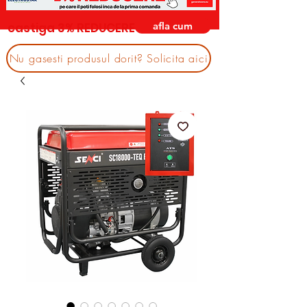
afla cum
castiga 3% REDUCERE
Nu gasesti produsul dorit? Solicita aici