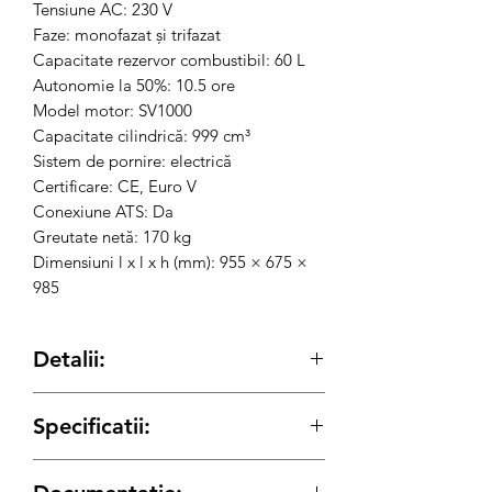
Tensiune AC: 230 V
Faze: monofazat și trifazat
Capacitate rezervor combustibil: 60 L
Autonomie la 50%: 10.5 ore
Model motor: SV1000
Capacitate cilindrică: 999 cm³
Sistem de pornire: electrică
Certificare: CE, Euro V
Conexiune ATS: Da
Greutate netă: 170 kg
Dimensiuni l x l x h (mm): 955 × 675 ×
985
Detalii:
cod produs: SC1009630
Specificatii:
Generator de curent monofazic (ATS
optional)
Date tehnice:
Producator: Senci