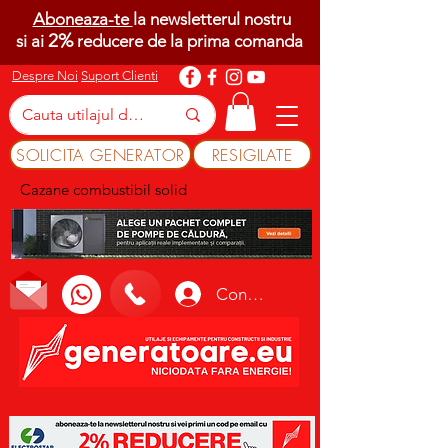
Aboneaza-te
la newsletterul nostru
2%
si ai
reducere de la prima comanda
Despre Noi
Suport Clienti
SOLICITA GENERATOR
RESIGILATE
Cazane combustibil solid
Conectează-te