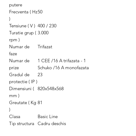
putere
Frecventa ( Hz
50
)
Tensiune ( V )
400 / 230
Turatie grup (
3.000
rpm )
Numar de
Trifazat
faze
Numar de
1 CEE /16 A trifazata - 1
prize
Schuko /16 A monofazata
Gradul de
23
protectie ( IP )
Dimensiuni (
820x548x568
mm )
Greutate ( Kg
81
)
Clasa
Basic Line
Tip structura
Cadru deschis