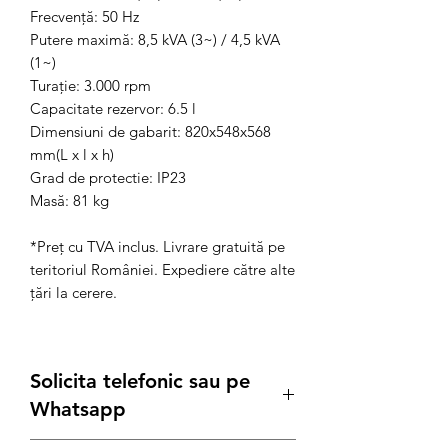
Frecvenţă: 50 Hz
Putere maximă: 8,5 kVA (3~) / 4,5 kVA
(1~)
Turaţie: 3.000 rpm
Capacitate rezervor: 6.5 l
Dimensiuni de gabarit: 820x548x568
mm(L x l x h)
Grad de protectie: IP23
Masă: 81 kg
*Preț cu TVA inclus. Livrare gratuită pe
teritoriul României. Expediere către alte
țări la cerere.
Solicita telefonic sau pe
Whatsapp