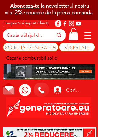
Aboneaza-te
la newsletterul nostru
2%
si ai
reducere de la prima comanda
Despre Noi
Suport Clienti
SOLICITA GENERATOR
RESIGILATE
Cazane combustibil solid
Conectează-te