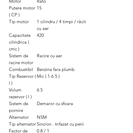
Motor
Rato
Putere motor
15
( CP )
Tip motor
1 cilindru / 4 timpi / răcit
cu aer
Capacitate
420
cilindrica (
cmc )
Sistem de
Racire cu aer
racire motor
Combustibil
Benzina fara plumb
Tip Rezervor (
Mic ( 1-6.5 )
l )
Volum
6.5
rezervor ( l )
Sistem de
Demaror cu sfoara
pornire
Alternator
NSM
Tip alternator
Sincron . trifazat cu perii
Factor de
0.8 / 1