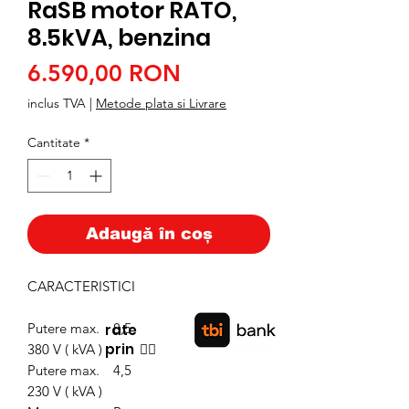
RaSB motor RATO,
8.5kVA, benzina
Preț
6.590,00 RON
inclus TVA
|
Metode plata si Livrare
Cantitate
*
Adaugă în coș
CARACTERISTICI
Putere max.
8,5
rate
prin
👉🏿
380 V ( kVA )
Putere max.
4,5
230 V ( kVA )