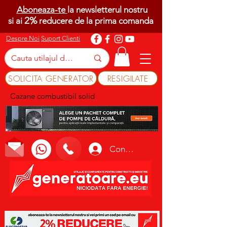
Aboneaza-te
la newsletterul nostru
2%
si ai
reducere de la prima comanda
Despre Noi
Suport Clienti
SOLICITA GENERATOR
RESIGILATE
Cazane combustibil solid
Conectează-te