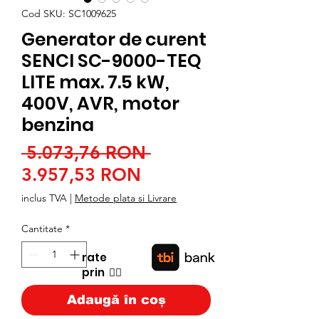
Cod SKU: SC1009625
Generator de curent
SENCI SC-9000-TEQ
LITE max. 7.5 kW,
400V, AVR, motor
benzina
Preț
 5.073,76 RON 
Preț
normal
3.957,53 RON
redus
inclus TVA
|
Metode plata si Livrare
Cantitate
*
rate
prin
👉🏿
Adaugă în coș