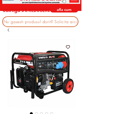
afla cum
castiga 3% REDUCERE
Nu gasesti produsul dorit? Solicita aici