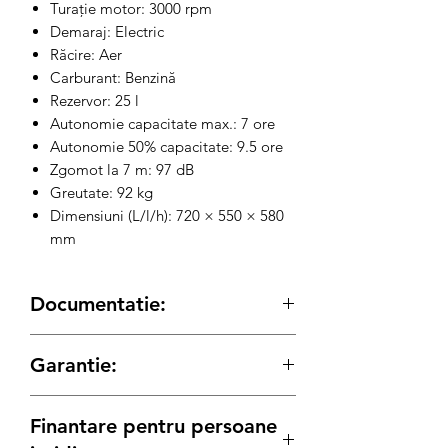
Turație motor: 3000 rpm
Demaraj: Electric
Răcire: Aer
Carburant: Benzină
Rezervor: 25 l
Autonomie capacitate max.: 7 ore
Autonomie 50% capacitate: 9.5 ore
Zgomot la 7 m: 97 dB
Greutate: 92 kg
Dimensiuni (L/l/h): 720 × 550 × 580
mm
Documentatie:
Fisa tehnica
Garantie:
2 ani pentru Persoane Fizice
Finantare pentru persoane
1 an pentru Persoane Juridice