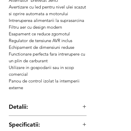
Alternator brevetat Senci
Avertizare cu led pentru nivel ulei scazut
si oprire automata a motorului
Intreruperea alimentarii la suprasarcina
Filtru aer cu design modern
Esapament ce reduce zgomotul
Regulator de tensiune AVR inclus
Echipament de dimensiuni reduse
Functionare perfecta fara intrerupere cu
un plin de carburant
Utilizare in gospodarii sau in scop
comercial
Panou de control izolat la intemperii
externe
Detalii:
cod produs: 6426390839275
Specificatii:
Generator de curent monofazic