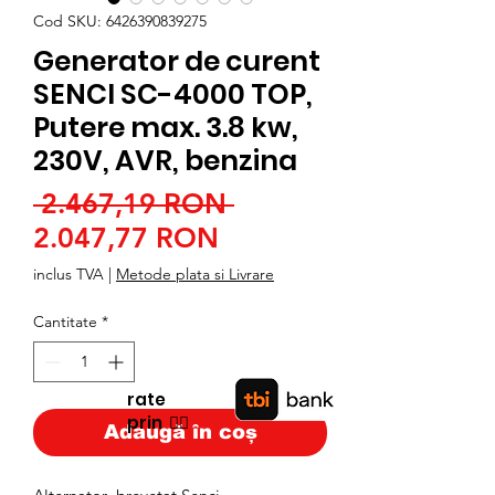
Cod SKU: 6426390839275
Generator de curent
SENCI SC-4000 TOP,
Putere max. 3.8 kw,
230V, AVR, benzina
Preț
 2.467,19 RON 
Preț
normal
2.047,77 RON
redus
inclus TVA
|
Metode plata si Livrare
Cantitate
*
rate
prin
👉🏿
Adaugă în coș