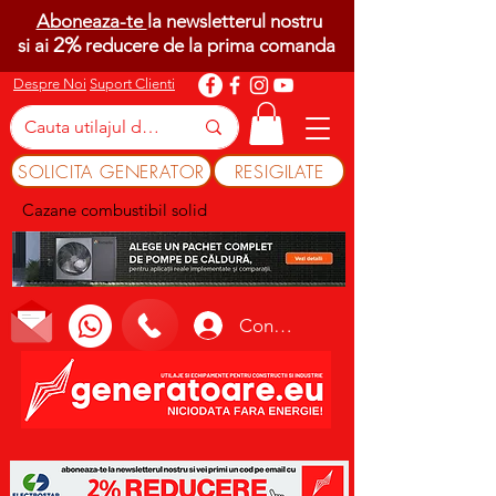
Aboneaza-te
la newsletterul nostru
2%
si ai
reducere de la prima comanda
Despre Noi
Suport Clienti
SOLICITA GENERATOR
RESIGILATE
Cazane combustibil solid
Conectează-te