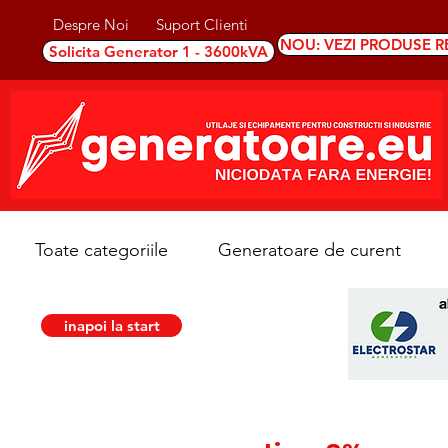
Despre Noi
Suport Clienti
NOU: VEZI PRODUSE R
Solicita Generator 1 - 3600kVA
Toate categoriile
Generatoare de curent
inapoi la start