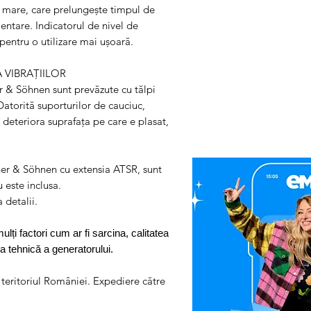
daca doreste sa se faca, ca
 mare, care prelungește timpul de
dus-intors la Partenerul S
entare. Indicatorul de nivel de
Capacitate ulei, l
dorestesa efectueze repara
pentru o utilizare mai ușoară.
constatarii si al transportu
Сapacitate cilindrică,
NOTA
: nu uitati ca in col
cm3
VIBRAȚIILOR
adaugati Factura si Certif
 & Söhnen sunt prevăzute cu tălpi
produsului
Controler
Datorită suporturilor de cauciuc,
Pasul 3
: Se restituie prod
 deteriora suprafața pe care e plasat,
Pornire motor
r & Söhnen cu extensia ATSR, sunt
este inclusa.
Factor de putere, cosφ
 detalii.
Dimensiuni nete
i factori cum ar fi sarcina, calitatea
(L*W*H), mm
ea tehnică a generatorului.
Dimensiuni brute
 teritoriul României. Expediere către
(L*W*H), mm