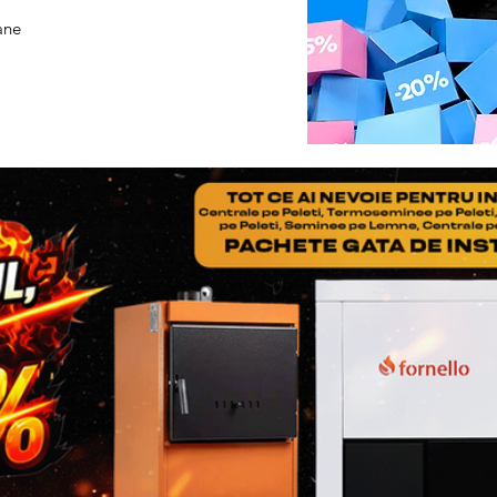
Greutate netă, kg
ane
Greutate brută, kg
Clasa de protecție
Cod EAN