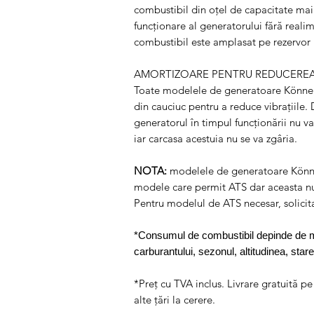
combustibil din oțel de capacitate mai
funcționare al generatorului fără realim
combustibil este amplasat pe rezervor 
AMORTIZOARE PENTRU REDUCEREA 
Toate modelele de generatoare Könner
din cauciuc pentru a reduce vibrațiile. 
generatorul în timpul funcționării nu va
iar carcasa acestuia nu se va zgâria.
NOTA:
modelele de generatoare Könne
modele care permit ATS dar aceasta nu 
Pentru modelul de ATS necesar, solicita
*Consumul de combustibil depinde de mulț
carburantului, sezonul, altitudinea, star
*Preț cu TVA inclus. Livrare gratuită pe
alte țări la cerere.