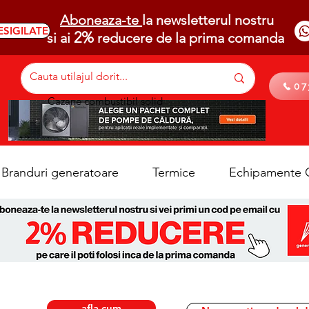
Aboneaza-te
la newsletterul nostru
ESIGILATE
2%
si ai
reducere de la prima comanda
07
Cazane combustibil solid
Branduri generatoare
Termice
Echipamente C
afla cum