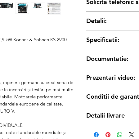
Solicita telefonic
Posibilitate
Leasing
sau a
Detalii:
sau
Rate
prin TBI si cardur
Solicita detalii:
Tel:
0739 61 22 88
/ Email
Tensiune
Specificatii:
2,9 kW Konner & Sohnen KS 2900
Putere maximă
Documentatie:
Tensiune, V
Putere nominală
Manualul proprietarului
Putere maximă, kW
Prezentari video:
Pornire motor
inginerii germani au creat seria de
Putere nominală, kW
la încercări și testări pe mai multe
Punerea în exploatare a 
Prize
Conditii de garant
e fiabile. Motoarele performante
Pornirea generatorului cu
Frecvență, Hz
Funcții speciale
ndardele europene de calitate,
Termenul de garantie pen
EURO V.
Detalii livrare
Sohnen este conform legii
Curent, А (max)
12 luni
pentru achizitiile 
DIVIDUALE
Produs disponibil cu Livr
Prize
24 luni
pentru achizitiile 
c toate standardele mondiale și
Romania sau predare pers