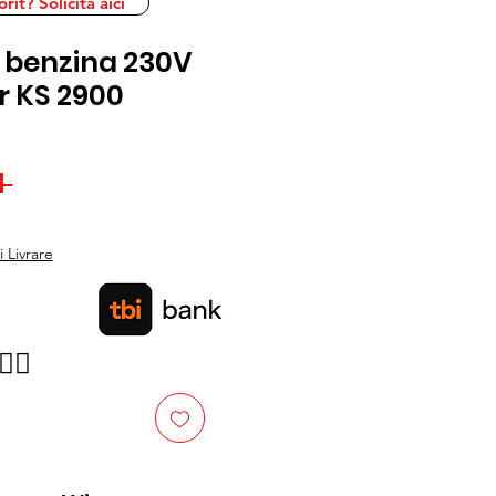
it? Solicita aici
 benzina 230V
r KS 2900
Preț
 
Preț
normal
redus
 Livrare
👉🏿