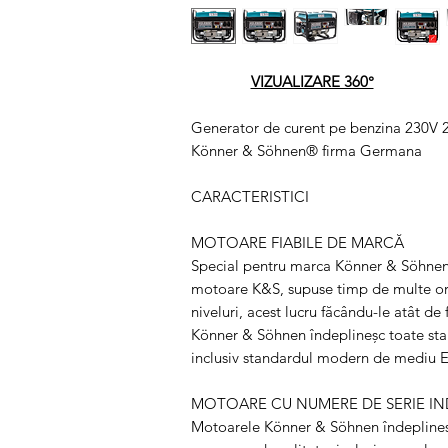
VIZUALIZARE 360°
Generator de curent pe benzina 230V 
Könner & Söhnen® firma Germana
CARACTERISTICI
MOTOARE FIABILE DE MARCĂ
Special pentru marca Könner & Söhnen, 
motoare K&S, supuse timp de multe ore 
niveluri, acest lucru făcându-le atât d
Könner & Söhnen îndeplineșc toate sta
inclusiv standardul modern de mediu 
MOTOARE CU NUMERE DE SERIE IN
Motoarele Könner & Söhnen îndeplines