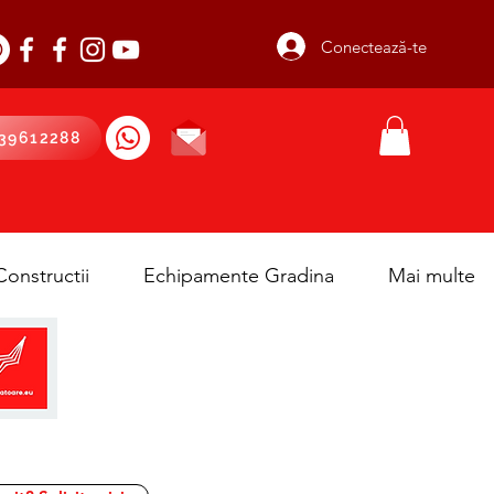
Conectează-te
39612288
onstructii
Echipamente Gradina
Mai multe