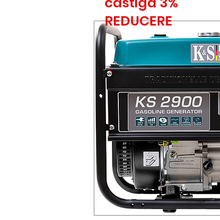
castiga 3%
REDUCERE