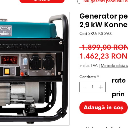
Nu gasesti produsul dor
Generator pe
2,9 kW Konne
Cod SKU: KS 2900
 1.899,00 RON
1.462,23 RON
inclus TVA
|
Metode plata si
Cantitate
*
rate
prin
Adaugă în coș