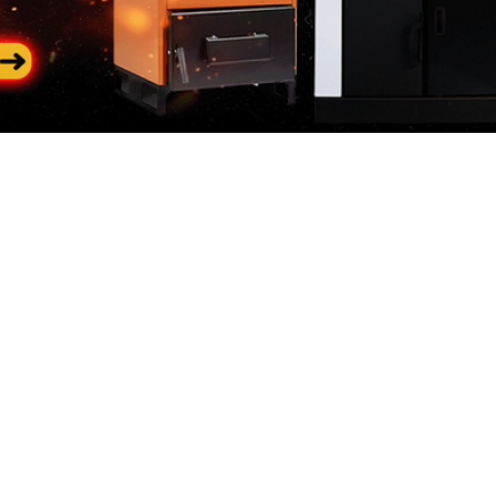
Categorii
In
populare
riile
Des
Generatoare de curent
 de curent
Con
Generatoare diesel
neratoare
Loc
 Constructii