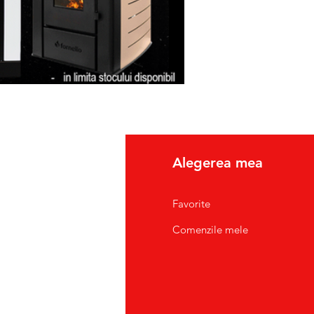
fo
Alegerea mea
pre Noi
Favorite
tact/Suport Clienti
Comenzile mele
atii