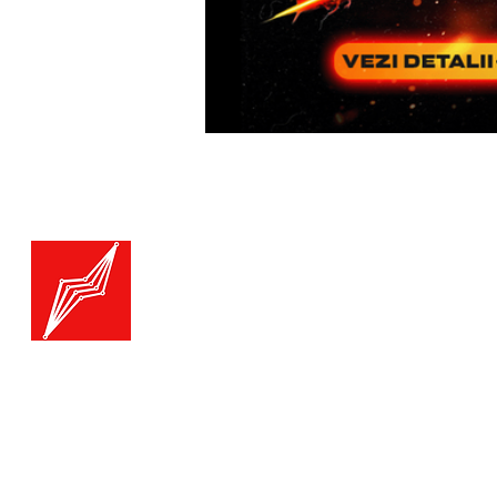
Menu
Generatoare.eu
Marketplace
Toate catego
Generatoare
Branduri ge
Ai nevoie de ajutor?
Termice
Viziteaza pagina
Suport Clienti
Echipamente