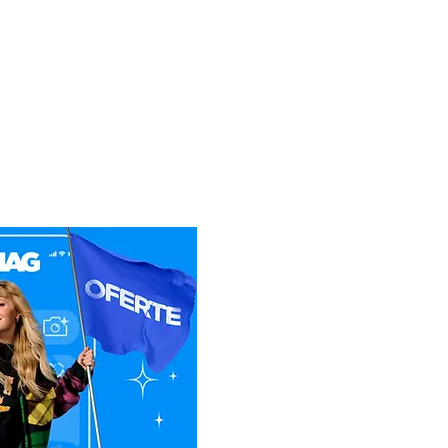
t si costul transportului
ervice. Daca clientul nu
0.6
tia, va achita doar costul
lui.
196
etul de expeditie, sa
icatul de Garantie, ale
Sistem inteligent de
usul reparat.
stabilizare a tensiunii
AVR
Manuală
1
580×430×440
610×455×485