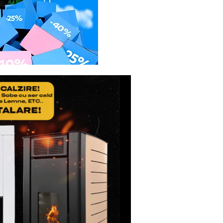
41.5
43.6
IP23M
4260405364961