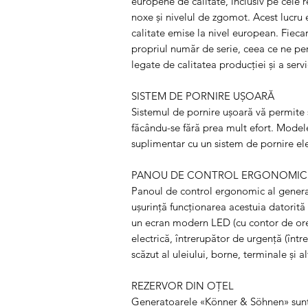
europene de calitate, inclusiv pe cele r
noxe și nivelul de zgomot. Acest lucru 
calitate emise la nivel european. Fieca
propriul număr de serie, ceea ce ne p
legate de calitatea producției și a servi
SISTEM DE PORNIRE UȘOARĂ
Sistemul de pornire ușoară vă permite s
făcându-se fără prea mult efort. Model
suplimentar cu un sistem de pornire ele
PANOU DE CONTROL ERGONOMI
Panoul de control ergonomic al generat
ușurință funcționarea acestuia datorită l
un ecran modern LED (cu contor de ore,
electrică, întrerupător de urgență (între
scăzut al uleiului, borne, terminale și al
REZERVOR DIN OȚEL
Generatoarele «Könner & Söhnen» sunt 