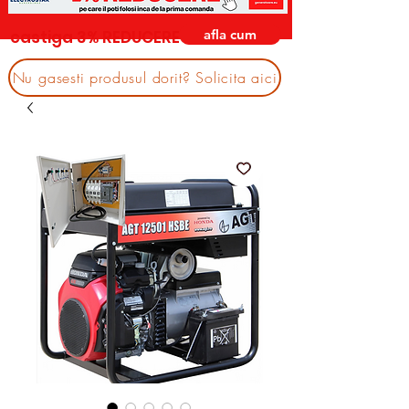
afla cum
castiga 3% REDUCERE
Nu gasesti produsul dorit? Solicita aici