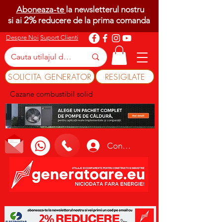
Aboneaza-te
la newsletterul nostru
2%
si ai
reducere de la prima comanda
Despre Noi
Suport Clienti
SOLICITA GENERATOR
RESIGILATE
Cazane combustibil solid
Conectează-te