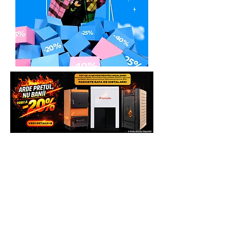
Solicita Telefonic sau direct pe
contact@generatoare.eu
Whatsapp sau vezi si comanda pe
WWW.GENERATOARE.EU pentru mai
multe beneficii.