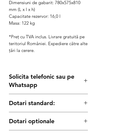
Dimensiuni de gabarit: 780x575x810
mm (L x l x h)
Capacitate rezervor: 16,0 l
Masa: 122 kg
*Preț cu TVA inclus. Livrare gratuită pe
teritoriul României. Expediere către alte
țări la cerere.
Solicita telefonic sau pe
Whatsapp
Posibilitate
Leasing
sau achizitie prin
Dotari standard:
SEAP/SICAP sau
Rate
prin TBI si carduri
de credit.
ATS INCLUS
Solicita detalii:
Dotari optionale
O priză monofazata schuko 16 A
Tel:
0739 61 22 88
/
O priză monofazata tip CEE 32 A
Email:
contact@generatoare.eu