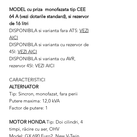
MODEL cu priza monofazata tip CEE
64 A (vezi dotarile standard), si rezervor
de 16 litri
DISPONIBILA si varianta fara ATS:
VEZI
AICI
DISPONIBILA si varianta cu rezervor de
45l:
VEZI AICI
DISPONIBILA si varianta cu AVR,
rezervor 45l: VEZI AICI
CARACTERISTICI
ALTERNATOR
Tip: Sincron, monofazat, fara perii
Putere maxima: 12,0 kVA
Factor de putere: 1
MOTOR HONDA
Tip: Doi cilindri, 4
timpi, răcire cu aer, OHV
Model: GX 690 Euro2, New V-Twin