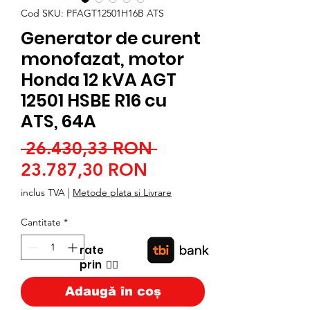
Cod SKU: PFAGT12501H16B ATS
Generator de curent
monofazat, motor
Honda 12 kVA AGT
12501 HSBE R16 cu
ATS, 64A
Preț
 26.430,33 RON 
Preț
normal
23.787,30 RON
redus
inclus TVA
|
Metode plata si Livrare
Cantitate
*
rate
prin
👉🏿
Adaugă în coș