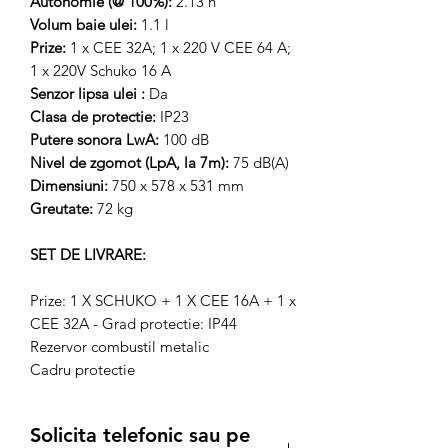
Autonomie (@ 100%):
2.13 h
Volum baie ulei:
1.1 l
Prize:
1 x CEE 32A; 1 x 220 V CEE 64 A;
1 x 220V Schuko 16 A
Senzor lipsa ulei :
Da
Clasa de protectie:
IP23
Putere sonora LwA:
100 dB
Nivel de zgomot (LpA, la 7m):
75 dB(A)
Dimensiuni:
750 x 578 x 531 mm
Greutate:
72 kg
SET DE LIVRARE:
Prize: 1 X SCHUKO + 1 X CEE 16A + 1 x
CEE 32A - Grad protectie: IP44
Rezervor combustil metalic
Cadru protectie
Solicita telefonic sau pe