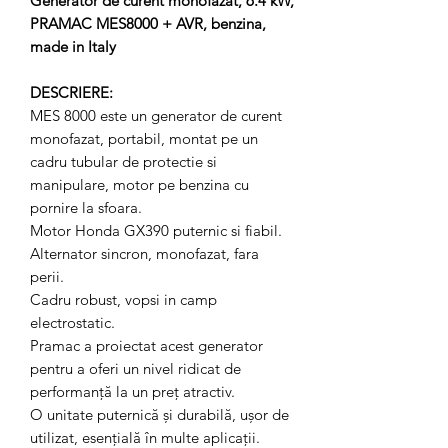
Generator de curent monofazat, 6.4 kW,
PRAMAC MES8000 + AVR, benzina,
made in Italy
DESCRIERE:
MES 8000 este un generator de curent
monofazat, portabil, montat pe un
cadru tubular de protectie si
manipulare, motor pe benzina cu
pornire la sfoara.
Motor Honda GX390 puternic si fiabil.
Alternator sincron, monofazat, fara
perii.
Cadru robust, vopsi in camp
electrostatic.
Pramac a proiectat acest generator
pentru a oferi un nivel ridicat de
performanță la un preț atractiv.
O unitate puternică și durabilă, ușor de
utilizat, esențială în multe aplicații.