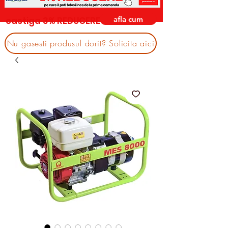
afla cum
castiga 3% REDUCERE
Nu gasesti produsul dorit? Solicita aici