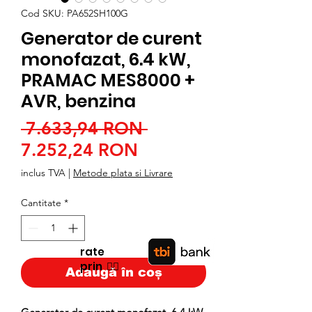
Cod SKU: PA652SH100G
Generator de curent
monofazat, 6.4 kW,
PRAMAC MES8000 +
AVR, benzina
Preț
 7.633,94 RON 
Preț
normal
7.252,24 RON
redus
inclus TVA
|
Metode plata si Livrare
Cantitate
*
rate
prin
👉🏿
Adaugă în coș