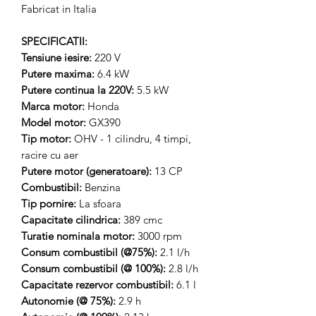
Fabricat in Italia
SPECIFICATII:
Tensiune iesire:
220 V
Putere maxima:
6.4 kW
Putere continua la 220V:
5.5 kW
Marca motor:
Honda
Model motor:
GX390
Tip motor:
OHV - 1 cilindru, 4 timpi,
racire cu aer
Putere motor (generatoare):
13 CP
Combustibil:
Benzina
Tip pornire:
La sfoara
Capacitate cilindrica:
389 cmc
Turatie nominala motor:
3000 rpm
Consum combustibil (@75%):
2.1 l/h
Consum combustibil (@ 100%):
2.8 l/h
Capacitate rezervor combustibil:
6.1 l
Autonomie (@ 75%):
2.9 h