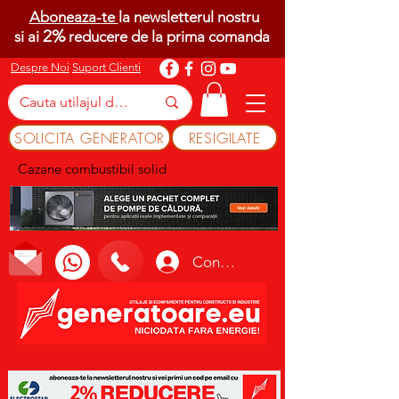
Aboneaza-te
la newsletterul nostru
2%
si ai
reducere de la prima comanda
Despre Noi
Suport Clienti
SOLICITA GENERATOR
RESIGILATE
Cazane combustibil solid
Conectează-te