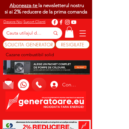
Aboneaza-te
la newsletterul nostru
2%
si ai
reducere de la prima comanda
Despre Noi
Suport Clienti
SOLICITA GENERATOR
RESIGILATE
Cazane combustibil solid
Conectează-te