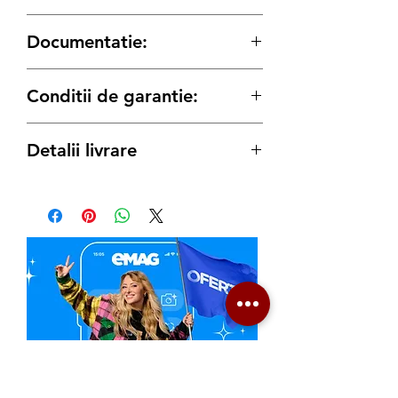
de credit.
Solicita detalii:
Documentatie:
Tensiune
230 V
Tel:
0739 61 22 88
/
Email:
contact@generatoare.eu
Manual de instructiuni
Putere
4.0 kW
Conditii de garantie:
maximă
Termenul de garantie pentru produsele
Putere
3.5 kW
Detalii livrare
Konner & Sohnen este conform legii de:
nominală
12 luni
pentru achizitiile pe Persoana
Produs disponibil cu Livrare Gratuita
Juridica
Pornire
Manuală/electrică
oriunde in Romania sau predare
24 luni
pentru achizitiile pe Persoana
motor
personala directa in Depozit BORS -
Fizica
BIHOR (solicita detalii)
Prize
2 x Schuko 230 V
In caz de necesitate:
Toata gama Konner & Sohnen
Pasul 1
: clientul va lua direct legatra cu
Funcții
benzină, nivel
disponibila la Generatoare,eu
Service-ul Partener Autorizat:
speciale
redus de zgomot,
Marketplace
Rapid Fix S.r.l.
- Telefon / WhatsApp:
conectare în
+40 742 701 109, Email:
paralel, ieșire
Solicita Telefonic sau direct pe
contact@rapidfix.ro.
www.rapidfix.ro
.
ATS, modul
Whatsapp sau vezi si comanda pe
In urma unei discutii telefonice, se va
economy