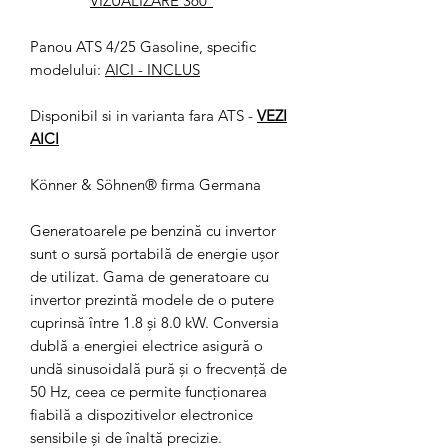
VIZUALIZARE 360°
Panou ATS 4/25 Gasoline, specific
modelului:
AICI
- INCLUS
Disponibil si in varianta fara ATS -
VEZI
AICI
Könner & Söhnen® firma Germana
Generatoarele pe benzină cu invertor
sunt o sursă portabilă de energie ușor
de utilizat. Gama de generatoare cu
invertor prezintă modele de o putere
cuprinsă între 1.8 și 8.0 kW. Conversia
dublă a energiei electrice asigură o
undă sinusoidală pură și o frecvență de
50 Hz, ceea ce permite funcționarea
fiabilă a dispozitivelor electronice
sensibile și de înaltă precizie.