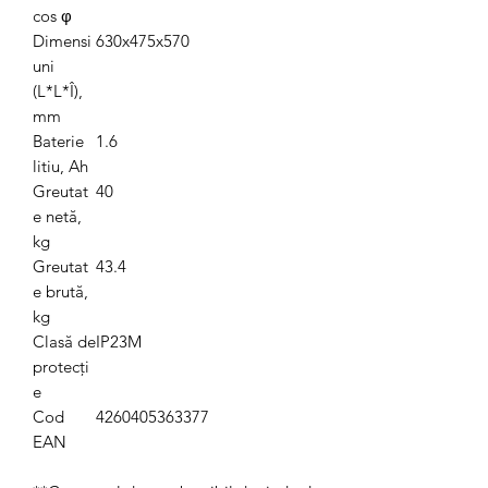
cos φ
Dimensi
630x475x570
uni
(L*L*Î),
mm
Baterie
1.6
litiu, Ah
Greutat
40
e netă,
kg
Greutat
43.4
e brută,
kg
Clasă de
IP23M
protecți
e
Cod
4260405363377
EAN