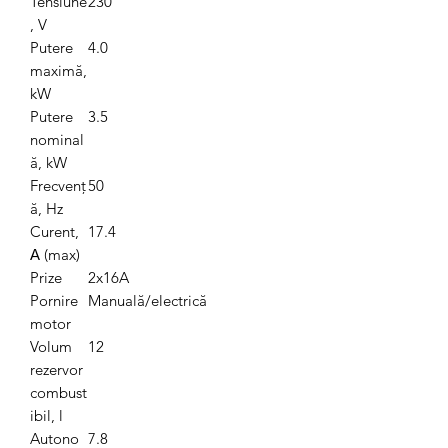
Tensiune
230
, V
Putere
4.0
maximă,
kW
Putere
3.5
nominal
ă, kW
Frecvenț
50
ă, Hz
Curent,
17.4
А (max)
Prize
2x16A
Pornire
Manuală/electrică
motor
Volum
12
rezervor
combust
ibil, l
Autono
7.8