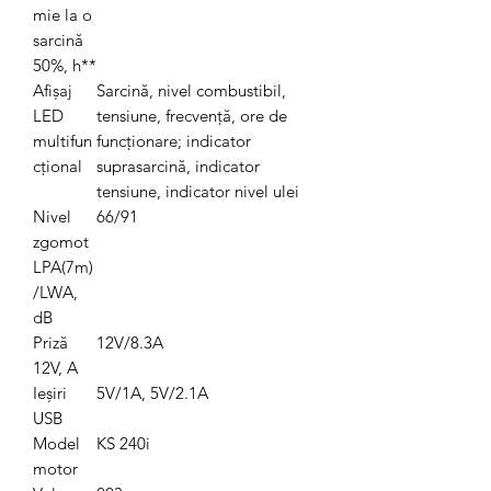
mie la o
sarcină
50%, h**
Afișaj
Sarcină, nivel combustibil,
LED
tensiune, frecvență, ore de
multifun
funcționare; indicator
cțional
suprasarcină, indicator
tensiune, indicator nivel ulei
Nivel
66/91
zgomot
LPA(7m)
/LWA,
dB
Priză
12V/8.3A
12V, A
Ieșiri
5V/1A, 5V/2.1A
USB
Model
KS 240i
motor