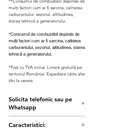
**Consumul de combustibil depinde de
mulți factori cum ar fi sarcina, calitatea
carburantului, sezonul, altitudinea,
starea tehnică a generatorului.
*Consumul de combustibil depinde de
mulți factori cum ar fi sarcina, calitatea
carburantului, sezonul, altitudinea, starea
tehnică a generatorului.
*Preț cu TVA inclus. Livrare gratuită pe
teritoriul României. Expediere către alte
țări la cerere.
Solicita telefonic sau pe
Whatsapp
Posibilitate
Leasing
sau achizitie prin
Caracteristici:
SEAP/SICAP sau
Rate
prin TBI si carduri