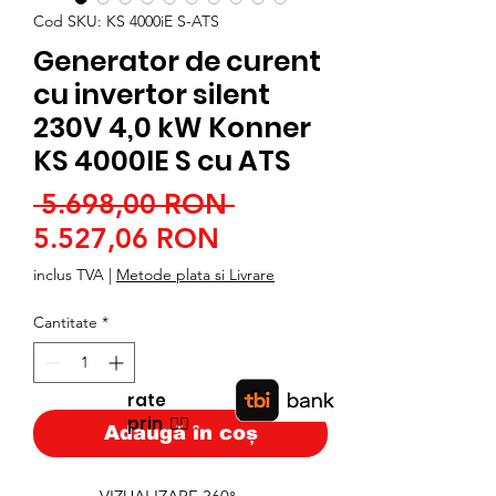
Cod SKU: KS 4000iE S-ATS
Generator de curent
cu invertor silent
230V 4,0 kW Konner
KS 4000IE S cu ATS
Preț
 5.698,00 RON 
Preț
normal
5.527,06 RON
redus
inclus TVA
|
Metode plata si Livrare
Cantitate
*
rate
prin
👉🏿
Adaugă în coș