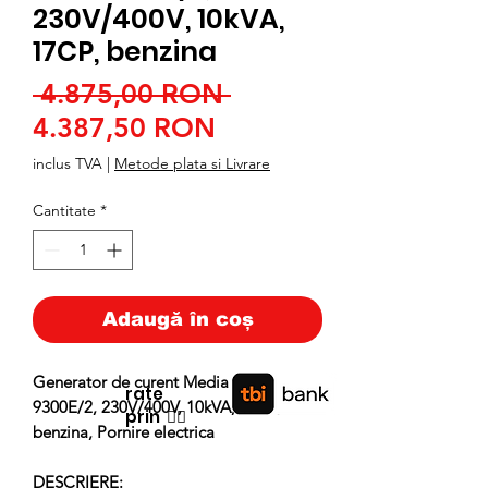
230V/400V, 10kVA,
17CP, benzina
Preț
 4.875,00 RON 
Preț
normal
4.387,50 RON
redus
inclus TVA
|
Metode plata si Livrare
Cantitate
*
Adaugă în coș
Generator de curent Media Line MLG
rate
9300E/2, 230V/400V, 10kVA, 17CP,
prin
👉🏿
benzina, Pornire electrica
DESCRIERE: