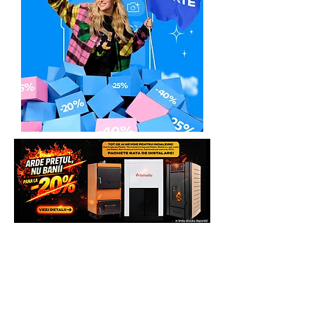
*NOTA: Daca un utilaj are o valoare
mai mica de 500 Euro (TVA exclus),
acesta se poate finanta daca se
cumuleaza cu achizitia unui alt utilaj,
impreuna astfel depasind aceasta
valoare.
Solicita Leasing:
Tel.:
0739. 61 22.88 sau Email.
contact@generatoare.eu