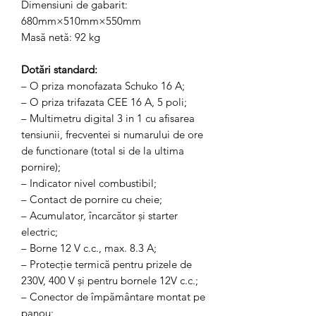
Dimensiuni de gabarit:
680mm×510mm×550mm
Masă netă: 92 kg
Dotări standard:
– O priza monofazata Schuko 16 A;
– O priza trifazata CEE 16 A, 5 poli;
– Multimetru digital 3 in 1 cu afisarea
tensiunii, frecventei si numarului de ore
de functionare (total si de la ultima
pornire);
– Indicator nivel combustibil;
– Contact de pornire cu cheie;
– Acumulator, încarcător şi starter
electric;
– Borne 12 V c.c., max. 8.3 A;
– Protecţie termică pentru prizele de
230V, 400 V şi pentru bornele 12V c.c.;
– Conector de împământare montat pe
panou;