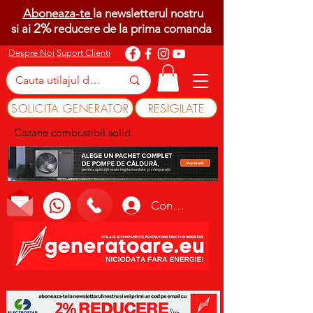
Aboneaza-te
la newsletterul nostru
2%
si ai
reducere de la prima comanda
Despre Noi
Suport Clienti
SOLICITA GENERATOR
RESIGILATE
Cazane combustibil solid
Conectează-te