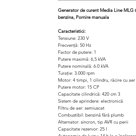
Generator de curent Media Line MLG 6
benzina, Pornire manuala
Caracteristici:
Tensiune: 230 V
Frecvenţă: 50 Hz
Factor de putere: 1
Putere maximă: 6,5 kVA
Putere nominală: 6.0 kVA
Turaţie: 3.000 rpm
Motor: 4 timpi, 1 cilindru, răcire cu aer
Putere motor: 15 CP
Capacitate cilindrică: 420 cm 3
Sistem de aprindere: electronică
Filtru de aer: semiuscat
Combustibil: benzină fără plumb
Alternator: sincron, tip AVR cu perii
Capacitate rezervor: 25 l
Autonomie de lucru: 14 h la o încărca