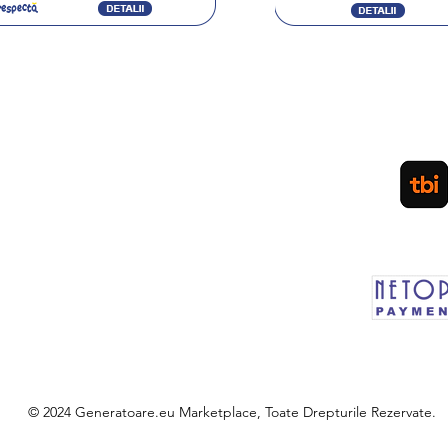
Acceptam urmatoarele metode de plata:
Ordin de Plata Bancar sau depunere directa la ghiseul
(pentru persoane fizice) / Plata cu Cardul (la cere
PLATA IN RATE PRIN TBI. APLICA
LEASING Persoane Juridice
sau vanzare prin SEAP
d
Plateste in siguranta prin MOBIL PAY by
© 2024 Generatoare.eu Marketplace, Toate Drepturile Rezervate.