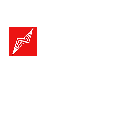
Menu
Generatoare.eu
Marketplace
Toate catego
Generatoare
Branduri ge
Ai nevoie de ajutor?
Termice
Viziteaza pagina
Suport Clienti
Echipamente
pentru asistenta sau suna-ne:
Echipament
Echipament
Tel./Whatsapp(non stop)
Accesorii
0739-61-22-88