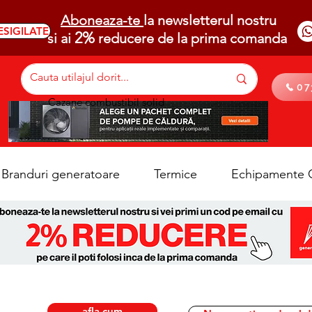
Aboneaza-te
la newsletterul nostru
ESIGILATE
2%
si ai
reducere de la prima comanda
07
Cazane combustibil solid
Branduri generatoare
Termice
Echipamente C
afla cum