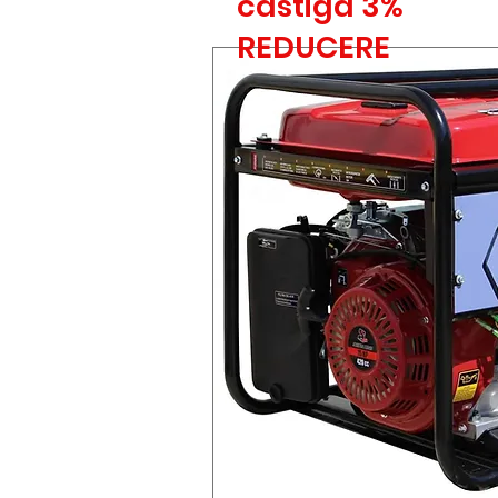
castiga 3%
REDUCERE