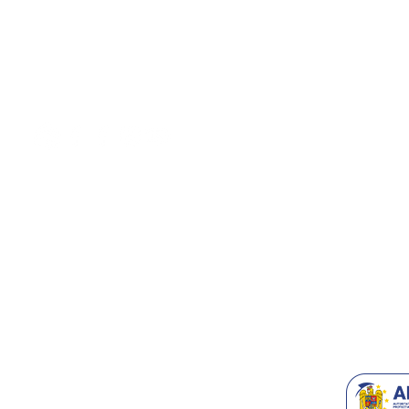
Auto
E:
contact@generatoare.eu
Oferte
W:
www.generatoare.eu
Cele mai va
Termeni & C
Despre Noi
Contact/Supo
Accesorii T
Blog
Recomanda-n
Generatoare