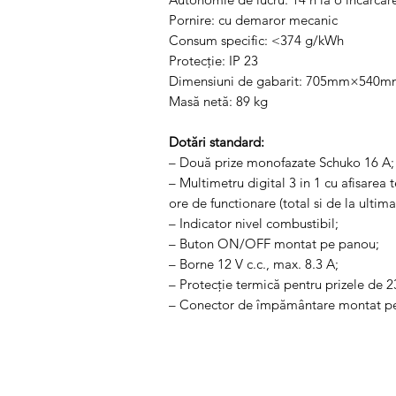
Pornire: cu demaror mecanic
Consum specific: <374 g/kWh
Protecţie: IP 23
Dimensiuni de gabarit: 705mm×54
Masă netă: 89 kg
Dotări standard:
– Două prize monofazate Schuko 16 A;
– Multimetru digital 3 in 1 cu afisarea t
ore de functionare (total si de la ultima
– Indicator nivel combustibil;
– Buton ON/OFF montat pe panou;
– Borne 12 V c.c., max. 8.3 A;
– Protecţie termică pentru prizele de 2
– Conector de împământare montat p