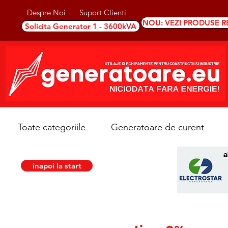
Despre Noi
Suport Clienti
NOU: VEZI PRODUSE R
Solicita Generator 1 - 3600kVA
Toate categoriile
Generatoare de curent
inapoi la start