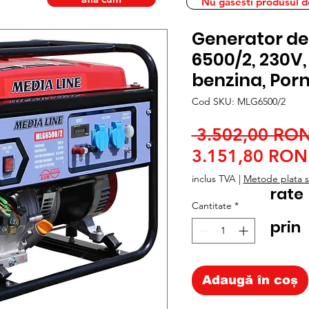
Nu gasesti produsul dor
Generator de
6500/2, 230V,
benzina, Por
Cod SKU: MLG6500/2
 3.502,00 RON
3.151,80 RON
inclus TVA
|
Metode plata si
rate
Cantitate
*
prin
Adaugă în coș