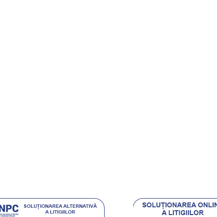
ndute
onditii
rt Clienti
ehnica Diamantata
e si castigi
.eu Loyal