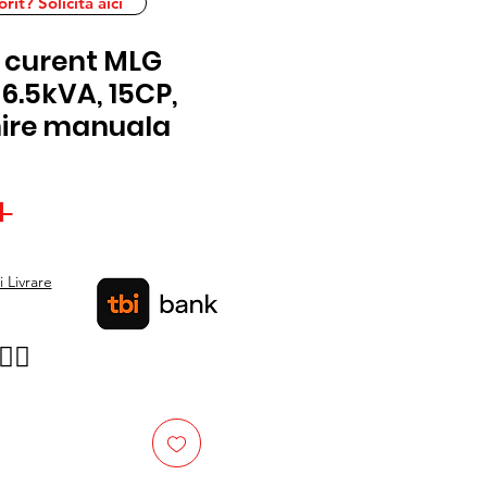
it? Solicita aici
 curent MLG
 6.5kVA, 15CP,
nire manuala
Preț
 
Preț
normal
redus
 Livrare
👉🏿