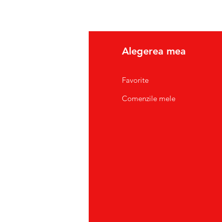
fo
Alegerea mea
pre Noi
Favorite
tact/Suport Clienti
Comenzile mele
atii