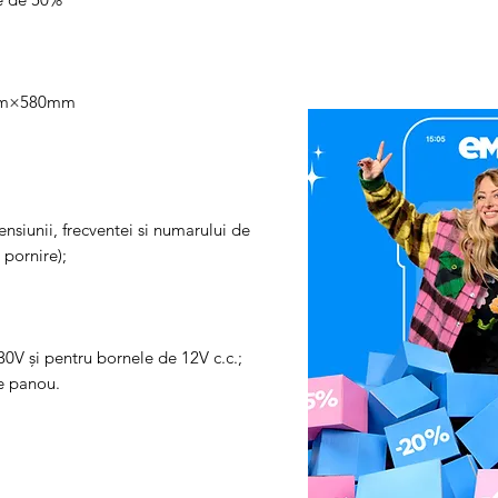
0mm×580mm
ensiunii, frecventei si numarului de
 pornire);
30V şi pentru bornele de 12V c.c.;
e panou.