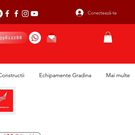
Conectează-te
39612288
onstructii
Echipamente Gradina
Mai multe