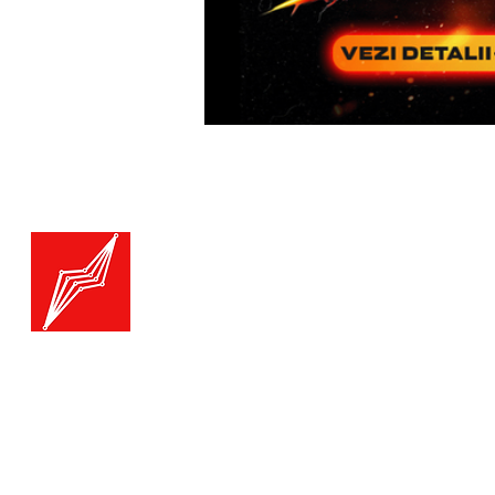
Menu
Generatoare.eu
Marketplace
Toate catego
Generatoare
Branduri ge
Ai nevoie de ajutor?
Termice
Viziteaza pagina
Suport Clienti
Echipamente