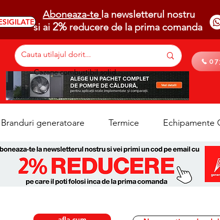
Aboneaza-te
la newsletterul nostru
ESIGILATE
2%
si ai
reducere de la prima comanda
07
Cazane combustibil solid
Branduri generatoare
Termice
Echipamente C
afla cum