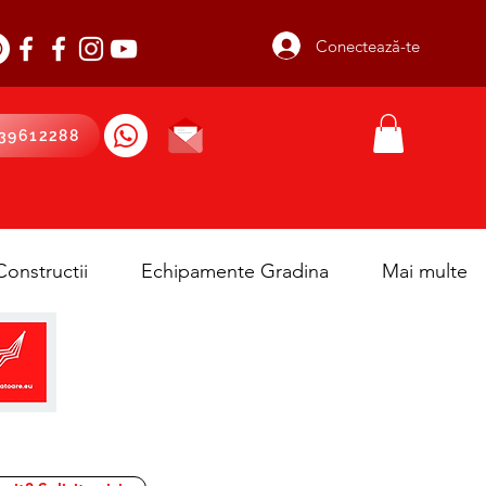
Conectează-te
39612288
onstructii
Echipamente Gradina
Mai multe