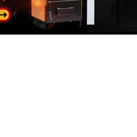
Categorii
In
populare
riile
Des
Generatoare de curent
 de curent
Con
Generatoare diesel
neratoare
Loc
 Constructii