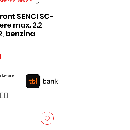
it? Solicita aici
rent SENCI SC-
ere max. 2.2
R, benzina
Preț
 
Preț
normal
redus
 Livrare
👉🏿