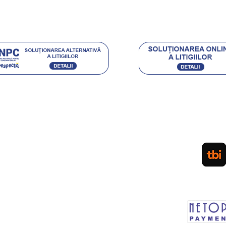
.eu Loyal
Acceptam urmatoarele metode de plata:
Ordin de Plata Bancar sau depunere directa la ghiseul
(pentru persoane fizice) / Plata cu Cardul (la cere
PLATA IN RATE PRIN TBI. APLICA
LEASING Persoane Juridice
sau vanzare prin SEAP
d
Plateste in siguranta prin MOBIL PAY by