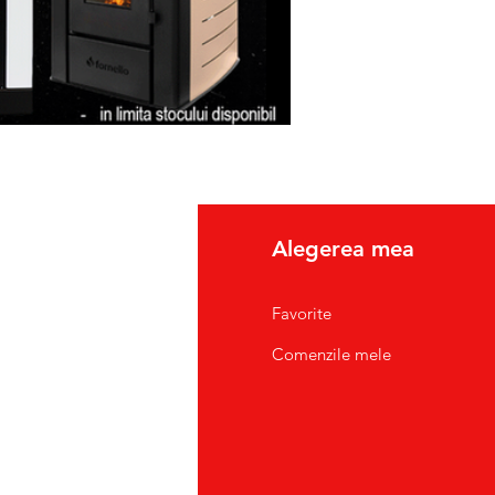
fo
Alegerea mea
pre Noi
Favorite
tact/Suport Clienti
Comenzile mele
atii