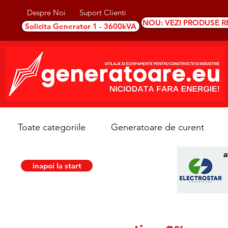
Despre Noi
Suport Clienti
NOU: VEZI PRODUSE R
Solicita Generator 1 - 3600kVA
Toate categoriile
Generatoare de curent
inapoi la start