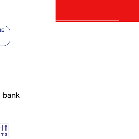
 bancii
re)
etalii