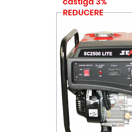
castiga 3%
REDUCERE