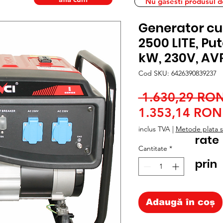
Nu gasesti produsul dor
Generator cu
2500 LITE, Put
kW, 230V, AV
Cod SKU: 6426390839237
 1.630,29 RON
1.353,14 RON
inclus TVA
|
Metode plata si
rate
Cantitate
*
prin
Adaugă în coș