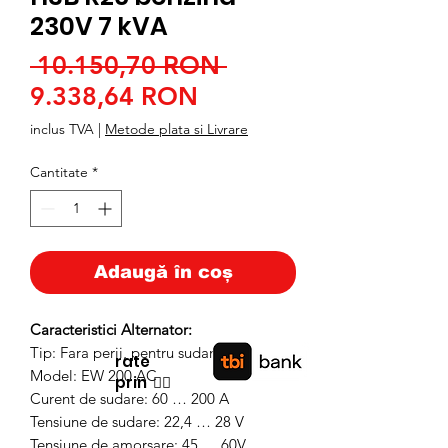
230V 7 kVA
Preț
 10.150,70 RON 
Preț
normal
9.338,64 RON
redus
inclus TVA
|
Metode plata si Livrare
Cantitate
*
Adaugă în coș
Caracteristici Alternator:
Tip: Fara perii, pentru sudare în c.a.
rate
Model: EW 200 AC
prin
👉🏿
Curent de sudare: 60 … 200 A
Tensiune de sudare: 22,4 … 28 V
Tensiune de amorsare: 45 … 60V