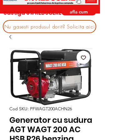
afla cum
castiga 3% REDUCERE
Nu gasesti produsul dorit? Solicita aici
Cod SKU: PFWAGT200ACHN26
Generator cu sudura
AGT WAGT 200 AC
HSB R26 benzina