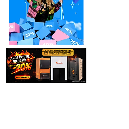
Solicita Telefonic sau direct pe
Whatsapp sau vezi si comanda pe
WWW.GENERATOARE.EU pentru mai
multe beneficii.