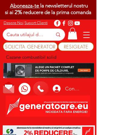
Aboneaza-te
la newsletterul nostru
2%
si ai
reducere de la prima comanda
Despre Noi
Suport Clienti
SOLICITA GENERATOR
RESIGILATE
Cazane combustibil solid
Conectează-te