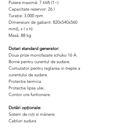
Putere maximă: 7 kVA (1~)
Capacitate rezervor: 26 l
Turaţie: 3.000 rpm
Dimensiuni de gabarit: 820x540x560
mm(L x l x h)
Masă: 88 kg
Dotari standard generator
:
Doua prize monofazate schuko 16 A.
Borne pentru curentul de sudare.
Comutator pentru reglarea in trepte a
curentului de sudare.
Protectie termica.
Protectie lipsa ulei.
Contor ore funtionare.
Dotări opţionale:
Sistem de roţi si mânere;
Cabluri sudura