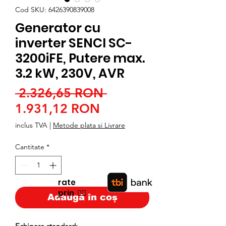
Cod SKU: 6426390839008
Generator cu
inverter SENCI SC-
3200iFE, Putere max.
3.2 kW, 230V, AVR
Preț
 2.326,65 RON 
Preț
normal
1.931,12 RON
redus
inclus TVA
|
Metode plata si Livrare
Cantitate
*
rate
prin
👉🏿
Adaugă în coș