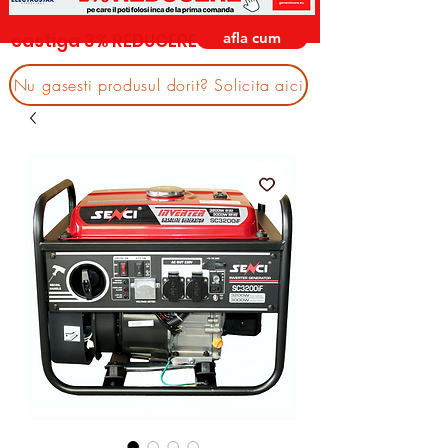
afla cum
castiga 3% REDUCERE
Nu gasesti produsul dorit? Solicita aici