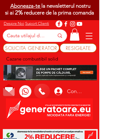
Aboneaza-te
la newsletterul nostru
2%
si ai
reducere de la prima comanda
Despre Noi
Suport Clienti
SOLICITA GENERATOR
RESIGILATE
Cazane combustibil solid
Conectează-te