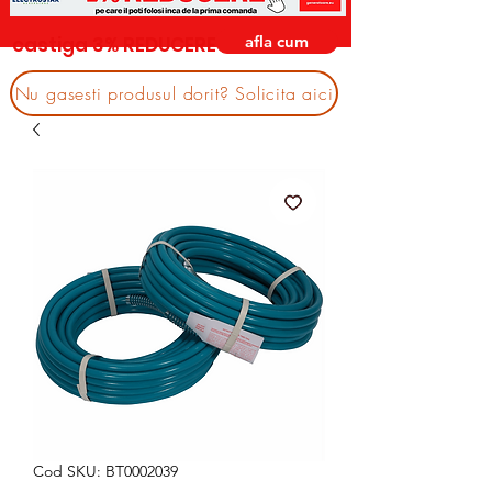
afla cum
castiga 3% REDUCERE
Nu gasesti produsul dorit? Solicita aici
Cod SKU: BT0002039