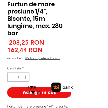
Furtun de mare
presiune 1/4″,
Bisonte, 15m
lungime, max. 280
bar
Preț
 208,25 RON 
Preț
normal
162,44 RON
redus
inclus TVA
|
Metode plata si Livrare
Cantitate
*
rate
prin
👉🏿
Adaugă în coș
Furtun de mare presiune 1/4″, Bisonte,