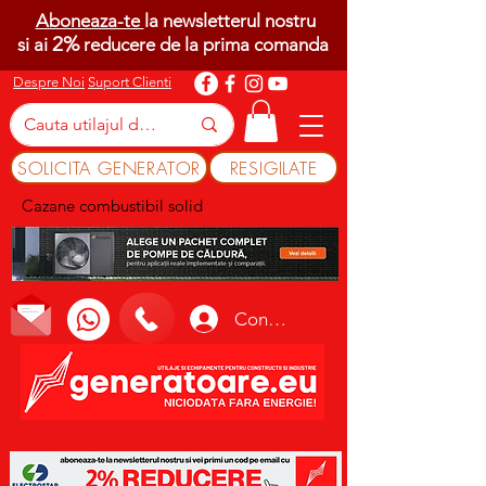
Aboneaza-te
la newsletterul nostru
2%
si ai
reducere de la prima comanda
Despre Noi
Suport Clienti
SOLICITA GENERATOR
RESIGILATE
Cazane combustibil solid
Conectează-te