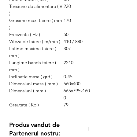
Tensiune de alimentare ( V
230
)
Grosime max. taiere ( mm
170
)
Frecventa ( Hz )
50
Viteza de taiere ( m/min )
410 / 880
Latime maxima taiere (
307
mm )
Lungime banda taiere (
2240
mm )
Inclinatie masa ( grd )
0-45
Dimensiuni masa ( mm )
560x400
Dimensiuni ( mm )
665x795x160
0
Greutate ( Kg )
79
Produs vandut de
Partenerul nostru: