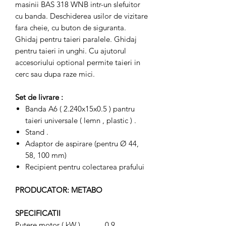
masinii BAS 318 WNB intr-un slefuitor
cu banda. Deschiderea usilor de vizitare
fara cheie, cu buton de siguranta.
Ghidaj pentru taieri paralele. Ghidaj
pentru taieri in unghi. Cu ajutorul
accesoriului optional permite taieri in
cerc sau dupa raze mici.
Set de livrare :
Banda A6 ( 2.240x15x0.5 ) pantru
taieri universale ( lemn , plastic ) .
Stand .
Adaptor de aspirare (pentru Ø 44,
58, 100 mm)
Recipient pentru colectarea prafului
PRODUCATOR: METABO
SPECIFICATII
Putere motor ( kW )
0.9