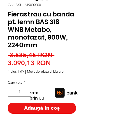
Cod SKU: 619009000
Fierastrau cu banda
pt. lemn BAS 318
WNB Metabo,
monofazat, 900W,
2240mm
Preț
 3.635,45 RON 
Preț
normal
3.090,13 RON
redus
inclus TVA
|
Metode plata si Livrare
Cantitate
*
rate
prin
👉🏿
Adaugă în coș