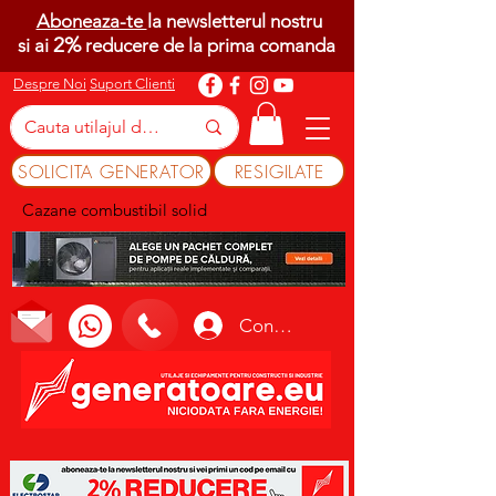
Aboneaza-te
la newsletterul nostru
2%
si ai
reducere de la prima comanda
Despre Noi
Suport Clienti
SOLICITA GENERATOR
RESIGILATE
Cazane combustibil solid
Conectează-te