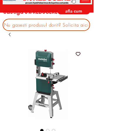
afla cum
castiga 3% REDUCERE
Nu gasesti produsul dorit? Solicita aici