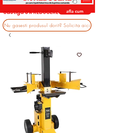
afla cum
castiga 3% REDUCERE
Nu gasesti produsul dorit? Solicita aici