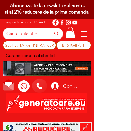
Aboneaza-te
la newsletterul nostru
2%
si ai
reducere de la prima comanda
Despre Noi
Suport Clienti
SOLICITA GENERATOR
RESIGILATE
Cazane combustibil solid
Conectează-te