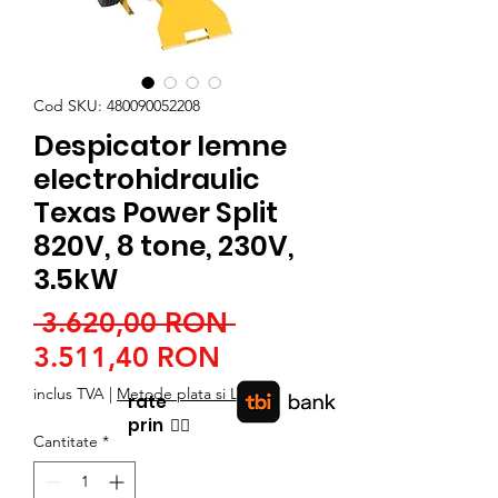
Cod SKU: 480090052208
Despicator lemne
electrohidraulic
Texas Power Split
820V, 8 tone, 230V,
3.5kW
Preț
 3.620,00 RON 
Preț
normal
3.511,40 RON
redus
inclus TVA
|
Metode plata si Livrare
rate
prin
👉🏿
Cantitate
*