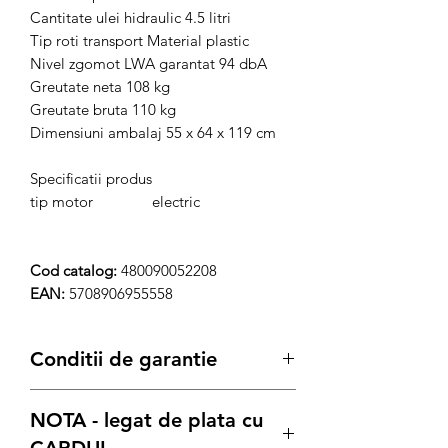
Cantitate ulei hidraulic 4.5 litri
Tip roti transport Material plastic
Nivel zgomot LWA garantat 94 dbA
Greutate neta 108 kg
Greutate bruta 110 kg
Dimensiuni ambalaj 55 x 64 x 119 cm
Specificatii produs
tip motor
electric
Cod catalog:
480090052208
EAN:
5708906955558
Conditii de garantie
Termenul de garantie pentru
NOTA - legat de plata cu
produse este conform legii de:
12 luni
pentru achizitiile pe Persoana