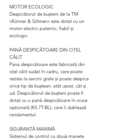
MOTOR ECOLOGIC
Despicătorul de bușteni de la TM
«Könner & Söhnen» este dotat cu un
motor electric puternic, fiabil și
ecologic.
PANĂ DESPICĂTOARE DIN OȚEL
CĂLIT
Pana despicătoare este fabricată din
oțel călit sudat în cadru, care poate
rezista la sarcini grele și poate despica
orice tip de buștean, atât uscat, cât și
ud. Despicătorul de bușteni poate fi
dotat cu o pană despicătoare în cruce
opțională (KS 7T-BL), care îi dublează
randamentul.
SIGURANȚĂ MAXIMĂ
Sistemul de control cu două manete