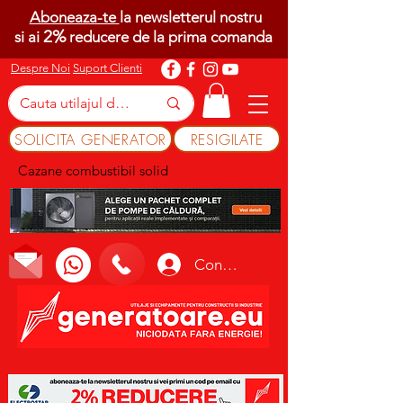
Aboneaza-te
la newsletterul nostru
2%
si ai
reducere de la prima comanda
Despre Noi
Suport Clienti
SOLICITA GENERATOR
RESIGILATE
Cazane combustibil solid
Conectează-te