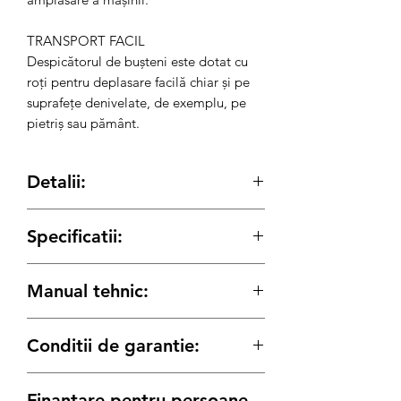
TRANSPORT FACIL
Despicătorul de bușteni este dotat cu
roți pentru deplasare facilă chiar și pe
suprafețe denivelate, de exemplu, pe
pietriș sau pământ.
Detalii:
Putere motor
2000 W
Specificatii:
Forță
7 tone
Tensiune, V: 230
Manual tehnic:
Frecvență, Hz: 50
Lungime max.
520 mm
Putere motor, W: 2000
Manualul proprietarului
Forță, tone: 7
Conditii de garantie:
Diametru max.
300 mm
Tip motor: Electric
Modelul motorului: KS ECO 2100
Termenul de garantie pentru produsele
Durată ciclu
~ 10 s.
Lungime max., mm: 520
Finantare pentru persoane