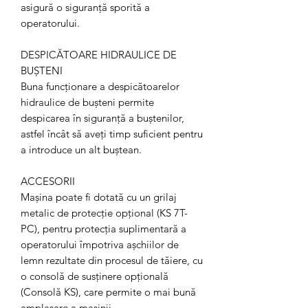
asigură o siguranță sporită a
operatorului.
DESPICĂTOARE HIDRAULICE DE
BUȘTENI
Buna funcționare a despicătoarelor
hidraulice de bușteni permite
despicarea în siguranță a buștenilor,
astfel încât să aveți timp suficient pentru
a introduce un alt buștean.
ACCESORII
Mașina poate fi dotată cu un grilaj
metalic de protecție opțional (KS 7T-
PC), pentru protecția suplimentară a
operatorului împotriva așchiilor de
lemn rezultate din procesul de tăiere, cu
o consolă de susținere opțională
(Consolă KS), care permite o mai bună
amplasare a mașinii.