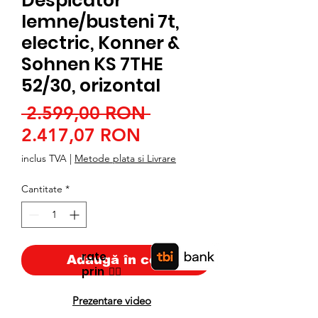
Despicator
lemne/busteni 7t,
electric, Konner &
Sohnen KS 7THE
52/30, orizontal
Preț
 2.599,00 RON 
Preț
normal
2.417,07 RON
redus
inclus TVA
|
Metode plata si Livrare
Cantitate
*
rate
Adaugă în coș
prin
👉🏿
Prezentare video