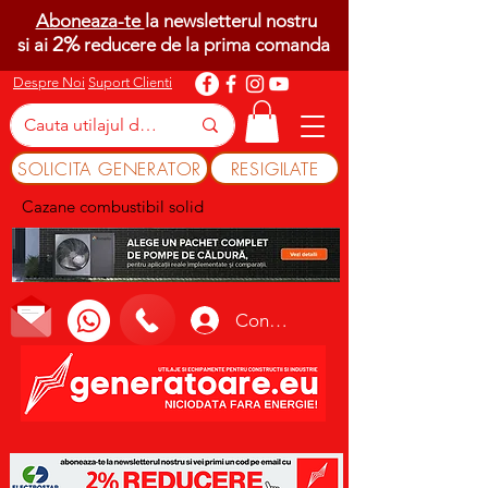
Aboneaza-te
la newsletterul nostru
2%
si ai
reducere de la prima comanda
Despre Noi
Suport Clienti
SOLICITA GENERATOR
RESIGILATE
Cazane combustibil solid
Conectează-te