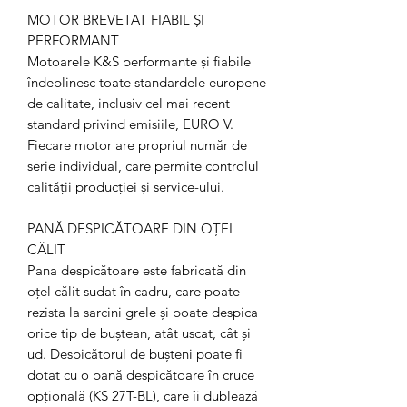
MOTOR BREVETAT FIABIL ȘI
PERFORMANT
Motoarele K&S performante și fiabile
îndeplinesc toate standardele europene
de calitate, inclusiv cel mai recent
standard privind emisiile, EURO V.
Fiecare motor are propriul număr de
serie individual, care permite controlul
calității producției și service-ului.
PANĂ DESPICĂTOARE DIN OȚEL
CĂLIT
Pana despicătoare este fabricată din
oțel călit sudat în cadru, care poate
rezista la sarcini grele și poate despica
orice tip de buștean, atât uscat, cât și
ud. Despicătorul de bușteni poate fi
dotat cu o pană despicătoare în cruce
opțională (KS 27T-BL), care îi dublează