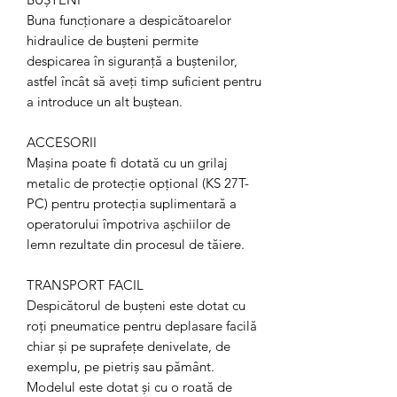
Buna funcționare a despicătoarelor
hidraulice de bușteni permite
despicarea în siguranță a buștenilor,
astfel încât să aveți timp suficient pentru
a introduce un alt buștean.
ACCESORII
Mașina poate fi dotată cu un grilaj
metalic de protecție opțional (KS 27T-
PC) pentru protecția suplimentară a
operatorului împotriva așchiilor de
lemn rezultate din procesul de tăiere.
TRANSPORT FACIL
Despicătorul de bușteni este dotat cu
roți pneumatice pentru deplasare facilă
chiar și pe suprafețe denivelate, de
exemplu, pe pietriș sau pământ.
Modelul este dotat și cu o roată de