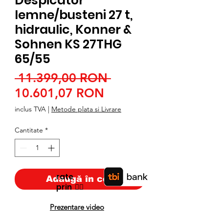
Despicator
lemne/busteni 27 t,
hidraulic, Konner &
Sohnen KS 27THG
65/55
Preț
 11.399,00 RON 
Preț
normal
10.601,07 RON
redus
inclus TVA
|
Metode plata si Livrare
Cantitate
*
rate
Adaugă în coș
prin
👉🏿
Prezentare video