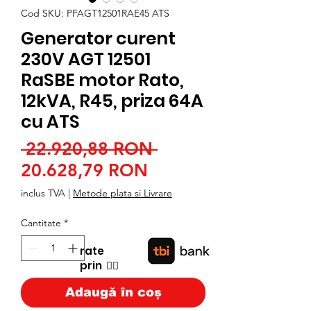
Cod SKU: PFAGT12501RAE45 ATS
Generator curent
230V AGT 12501
RaSBE motor Rato,
12kVA, R45, priza 64A
cu ATS
Preț
 22.920,88 RON 
Preț
normal
20.628,79 RON
redus
inclus TVA
|
Metode plata si Livrare
Cantitate
*
rate
prin
👉🏿
Adaugă în coș