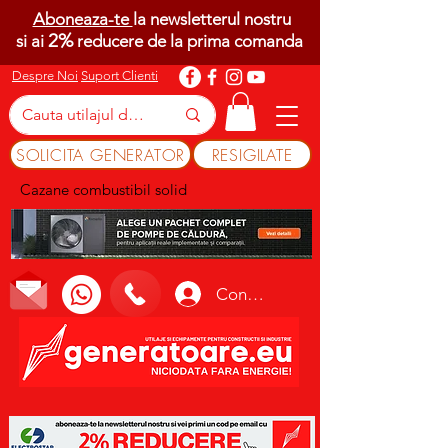
Aboneaza-te
la newsletterul nostru
2%
si ai
reducere de la prima comanda
Despre Noi
Suport Clienti
SOLICITA GENERATOR
RESIGILATE
Cazane combustibil solid
Conectează-te