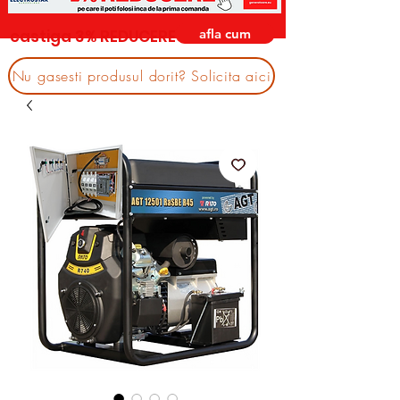
afla cum
castiga 3% REDUCERE
Nu gasesti produsul dorit? Solicita aici