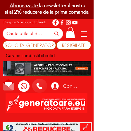
Aboneaza-te
la newsletterul nostru
2%
si ai
reducere de la prima comanda
Despre Noi
Suport Clienti
SOLICITA GENERATOR
RESIGILATE
Cazane combustibil solid
Conectează-te