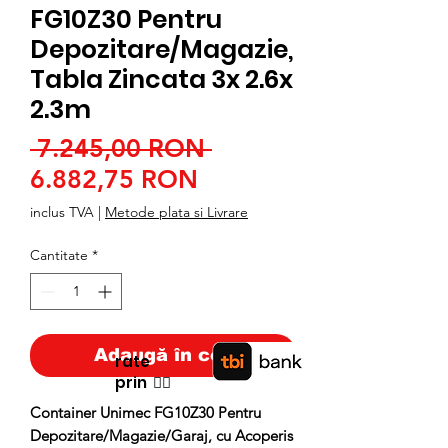
FG10Z30 Pentru
Depozitare/Magazie,
Tabla Zincata 3x 2.6x
2.3m
Preț
 7.245,00 RON 
Preț
normal
6.882,75 RON
redus
inclus TVA
|
Metode plata si Livrare
Cantitate
*
Adaugă în coș
rate
prin
👉🏿
Container Unimec FG10Z30 Pentru
Depozitare/Magazie/Garaj, cu Acoperis