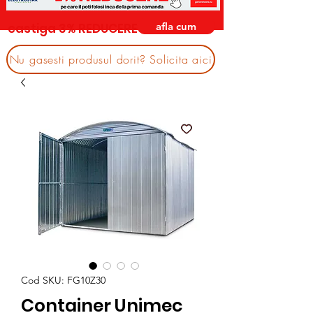
afla cum
castiga 3% REDUCERE
Nu gasesti produsul dorit? Solicita aici
Cod SKU: FG10Z30
Container Unimec