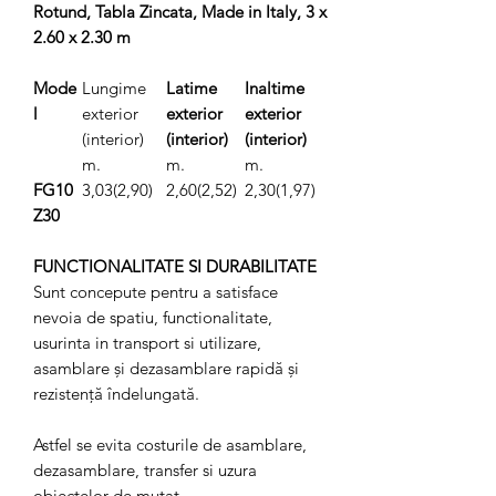
Rotund, Tabla Zincata, Made in Italy, 3 x
2.60 x 2.30 m
Mode
Lungime
Latime
Inaltime
l
exterior
exterior
exterior
(interior)
(interior)
(interior)
m.
m.
m.
FG10
3,03(2,90)
2,60(2,52)
2,30(1,97)
Z30
FUNCTIONALITATE SI DURABILITATE
Sunt concepute pentru a satisface
nevoia de spatiu, functionalitate,
usurinta in transport si utilizare,
asamblare și dezasamblare rapidă și
rezistență îndelungată.
Astfel se evita costurile de asamblare,
dezasamblare, transfer si uzura
obiectelor de mutat.