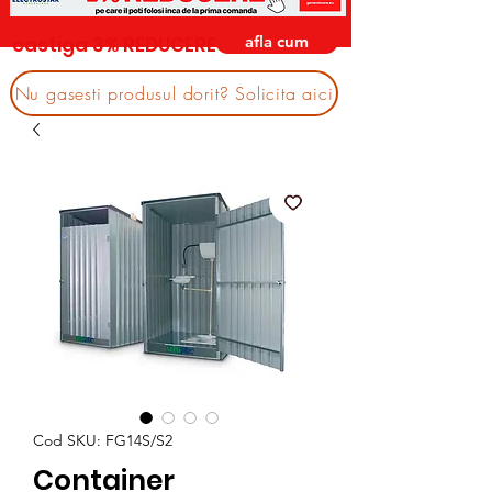
afla cum
castiga 3% REDUCERE
Nu gasesti produsul dorit? Solicita aici
Cod SKU: FG14S/S2
Container