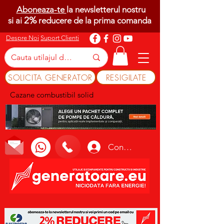
Aboneaza-te
la newsletterul nostru
2%
si ai
reducere de la prima comanda
Despre Noi
Suport Clienti
SOLICITA GENERATOR
RESIGILATE
Cazane combustibil solid
Conectează-te