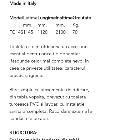
Made in Italy
Model
Latime
Lungime
Inaltime
Greutate
mm.
mm.
mm.
Kg.
FG14S
1145
1120
2100
70
Toaleta este intotdeauna un accesoriu
esential pentru orice tip de santier.
Raspunde celor mai complete nevoi in
ceea ce priveste utilitatea, caracterul
practic si igiena.
Bloc simplu cu atasamente de ridicare,
din tabla vopsita, prevazut cu toaleta
turceasca PVC si lavoar, cu instalatie
sanitara completa. Racordare externa la
conductele de apa.
STRUCTURA:
Toaleta mobila fabricata din tablă