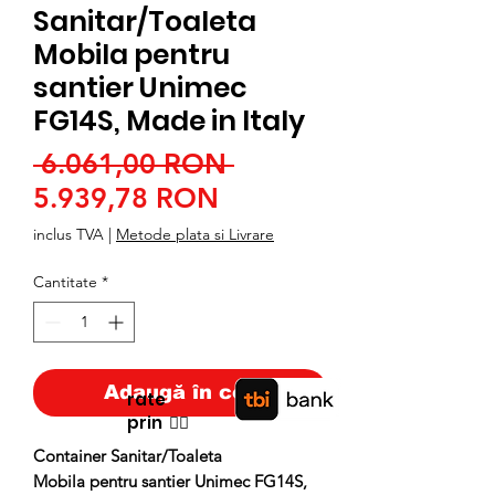
Sanitar/Toaleta
Mobila pentru
santier Unimec
FG14S, Made in Italy
Preț
 6.061,00 RON 
Preț
normal
5.939,78 RON
redus
inclus TVA
|
Metode plata si Livrare
Cantitate
*
Adaugă în coș
rate
prin
👉🏿
Container Sanitar/Toaleta
Mobila pentru santier Unimec FG14S,