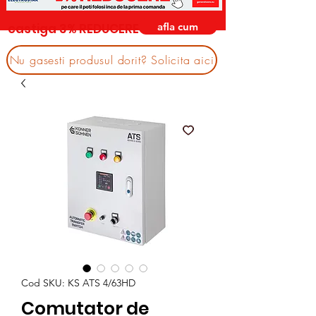
afla cum
castiga 3% REDUCERE
Nu gasesti produsul dorit? Solicita aici
Cod SKU: KS ATS 4/63HD
Comutator de