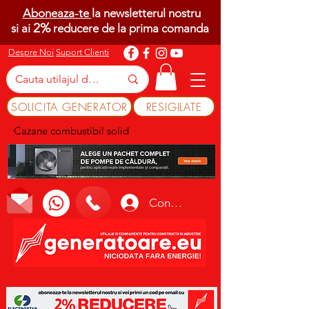
Aboneaza-te
la newsletterul nostru
2%
si ai
reducere de la prima comanda
Despre Noi
Suport Clienti
SOLICITA GENERATOR
RESIGILATE
Cazane combustibil solid
Conectează-te