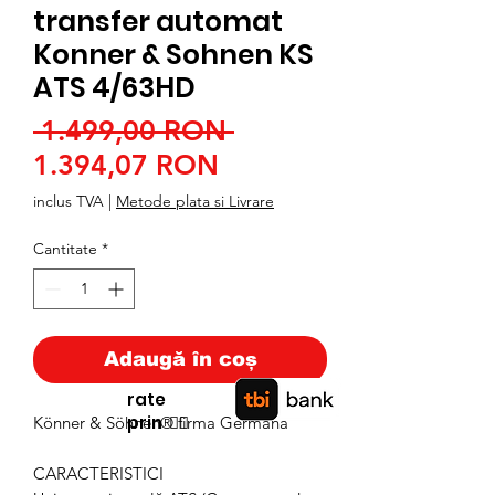
transfer automat
Konner & Sohnen KS
ATS 4/63HD
Preț
 1.499,00 RON 
Preț
normal
1.394,07 RON
redus
inclus TVA
|
Metode plata si Livrare
Cantitate
*
Adaugă în coș
rate
prin
👉🏿
Könner & Söhnen® firma Germana
CARACTERISTICI