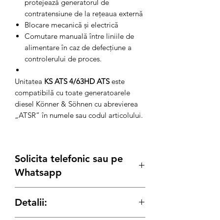
protejează generatorul de
contratensiune de la rețeaua externă
Blocare mecanică și electrică
Comutare manuală între liniile de
alimentare în caz de defecțiune a
controlerului de proces.
Unitatea
KS ATS 4/63HD ATS
este
compatibilă cu toate generatoarele
diesel Könner & Söhnen cu abrevierea
„ATSR” în numele sau codul articolului.
Solicita telefonic sau pe
Whatsapp
Posibilitate
Leasing
sau achizitie prin
Detalii:
SEAP/SICAP sau
Rate
prin TBI si carduri
de credit.