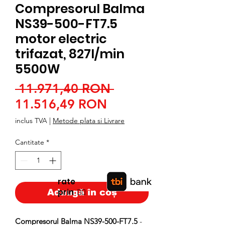
Compresorul Balma
NS39-500-FT7.5
motor electric
trifazat, 827l/min
5500W
Preț
 11.971,40 RON 
Preț
normal
11.516,49 RON
redus
inclus TVA
|
Metode plata si Livrare
Cantitate
*
rate
prin
👉🏿
Adaugă în coș
Compresorul Balma NS39-500-FT7.5
-