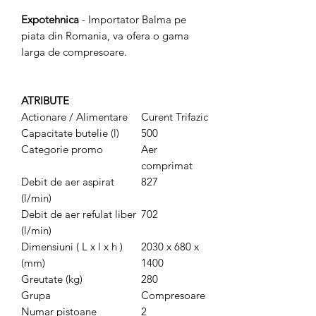
Expotehnica
- Importator Balma pe
piata din Romania, va ofera o gama
larga de compresoare.
ATRIBUTE
Actionare / Alimentare
Curent Trifazic
Capacitate butelie (l)
500
Categorie promo
Aer
comprimat
Debit de aer aspirat
827
(l/min)
Debit de aer refulat liber
702
(l/min)
Dimensiuni ( L x l x h )
2030 x 680 x
(mm)
1400
Greutate (kg)
280
Grupa
Compresoare
Numar pistoane
2