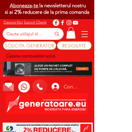
Aboneaza-te
la newsletterul nostru
2%
si ai
reducere de la prima comanda
Despre Noi
Suport Clienti
SOLICITA GENERATOR
RESIGILATE
Cazane combustibil solid
Conectează-te