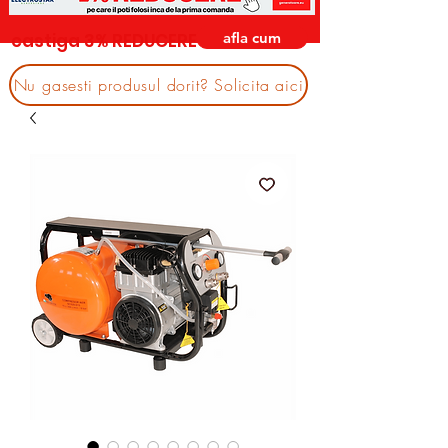
afla cum
castiga 3% REDUCERE
Nu gasesti produsul dorit? Solicita aici