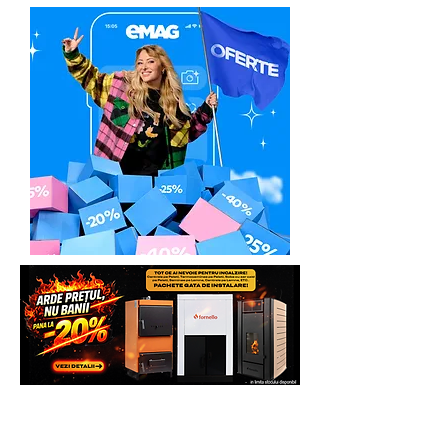
Pasul 1
: clientul va lua direct legatra cu
in Depozit Chiajna - ILFOV (solicita
Service-ul Partener Autorizat:
detalii)
Italia Star Com Due - Asistență tehnică /
Service
Toata gama Bisonte disponibila la
Email:
service@italiastar.ro
Generatoare,eu Marketplace
Service mica mecanizare
Marius Lazăr -
0758.644.374
Solicita Telefonic sau direct pe
Răzvan Morlova -
0755.090.519
Whatsapp sau vezi si comanda direct pe
site pentru mai multe beneficii.
In urma unei discutii telefonice, se va
preconstata defectiunea sau eroarea de
Multumim.
functionare invocata, de foarte multe
ori, putandu-se rezolva problema chiar
Echipa Generatoare.eu Marketplace
si telefonic.
Pasul 2
. In cazul in care la distanta nu s-
a putut rezolva problema invocata,
clientul va trebui sa expedieze
produsul Partenerului Service la adresa:
ITALIA STAR COM DUE - SERVICE
Adresa: Autostrada Bucuresti Pitesti km
13,2, Chiajna, Ilfov, Romania, C.P.