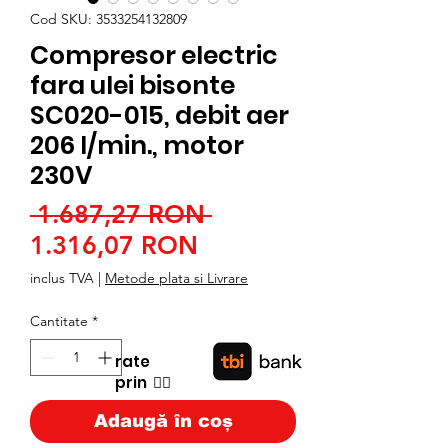
Cod SKU: 3533254132809
Compresor electric
fara ulei bisonte
SC020-015, debit aer
206 l/min., motor
230V
Preț
 1.687,27 RON 
Preț
normal
1.316,07 RON
redus
inclus TVA
|
Metode plata si Livrare
Cantitate
*
rate
prin
👉🏿
Adaugă în coș