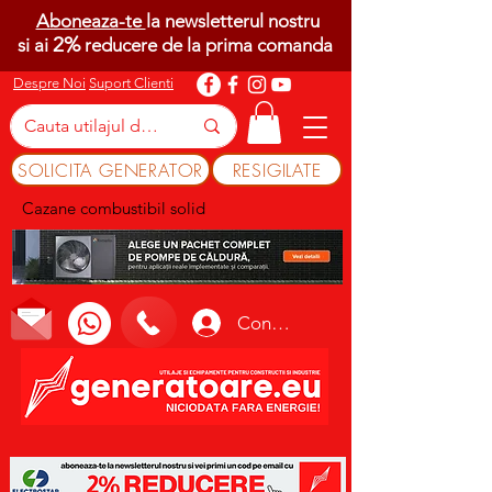
Aboneaza-te
la newsletterul nostru
2%
si ai
reducere de la prima comanda
Despre Noi
Suport Clienti
SOLICITA GENERATOR
RESIGILATE
Cazane combustibil solid
Conectează-te