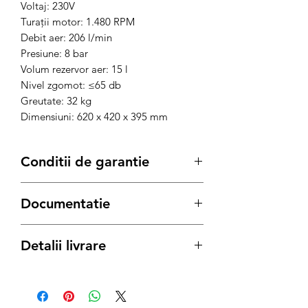
Voltaj: 230V
Turații motor: 1.480 RPM
Debit aer: 206 l/min
Presiune: 8 bar
Volum rezervor aer: 15 l
Nivel zgomot: ≤65 db
Greutate: 32 kg
Dimensiuni: 620 x 420 x 395 mm
Conditii de garantie
Termenul de garantie pentru produsele
Documentatie
Bisonte, este conform legii de:
12 luni
pentru achizitiile pe Persoana
Fisa Tehnica
Juridica
Detalii livrare
Manual de utilizare
24 luni
pentru achizitiile pe Persoana
Certificat CE
Fizica
Produs disponibil cu Livrare Gratuita
oriunde in Bucuresti - Ilfov si oriunde in
In caz de necesitate:
Romania sau predare personala directa