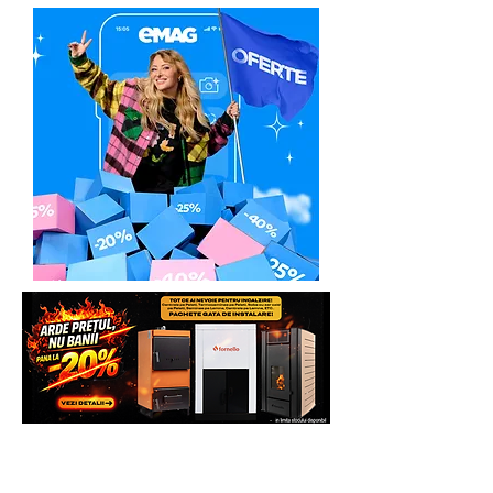
Pasul 1
: clientul va lua direct legatra cu
in Depozit Chiajna - ILFOV (solicita
Service-ul Partener Autorizat:
detalii)
Italia Star Com Due - Asistență tehnică /
Service
Toata gama Bisonte disponibila la
Email:
service@italiastar.ro
Generatoare,eu Marketplace
Service mica mecanizare
Marius Lazăr -
0758.644.374
Solicita Telefonic sau direct pe
Răzvan Morlova -
0755.090.519
Whatsapp sau vezi si comanda direct pe
site pentru mai multe beneficii.
In urma unei discutii telefonice, se va
preconstata defectiunea sau eroarea de
Multumim.
functionare invocata, de foarte multe
ori, putandu-se rezolva problema chiar
Echipa Generatoare.eu Marketplace
si telefonic.
Pasul 2
. In cazul in care la distanta nu s-
a putut rezolva problema invocata,
clientul va trebui sa expedieze
produsul Partenerului Service la adresa:
ITALIA STAR COM DUE - SERVICE
Adresa: Autostrada Bucuresti Pitesti km
13,2, Chiajna, Ilfov, Romania, C.P.