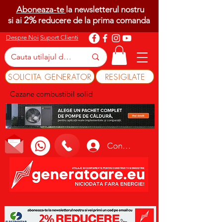
Aboneaza-te
la newsletterul nostru
2%
si ai
reducere de la prima comanda
Despre Noi
Suport Clienti
SOLICITA GENERATOR
RESIGILATE
Cazane combustibil solid
Conectează-te