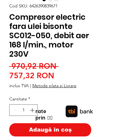
Cod SKU: 6426390839671
Compresor electric
fara ulei bisonte
SC012-050, debit aer
168 l/min., motor
230V
Preț
 970,92 RON 
Preț
normal
757,32 RON
redus
inclus TVA
|
Metode plata si Livrare
Cantitate
*
rate
prin
👉🏿
Adaugă în coș