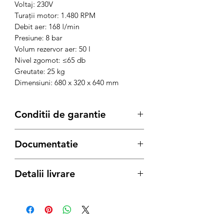
Voltaj: 230V
Turații motor: 1.480 RPM
Debit aer: 168 l/min
Presiune: 8 bar
Volum rezervor aer: 50 l
Nivel zgomot: ≤65 db
Greutate: 25 kg
Dimensiuni: 680 x 320 x 640 mm
Conditii de garantie
Termenul de garantie pentru produsele
Documentatie
Bisonte, este conform legii de:
12 luni
pentru achizitiile pe Persoana
Fisa Tehnica
Juridica
Detalii livrare
Manual de utilizare
24 luni
pentru achizitiile pe Persoana
Certificat CE
Fizica
Produs disponibil cu Livrare Gratuita
oriunde in Bucuresti - Ilfov si oriunde in
In caz de necesitate:
Romania sau predare personala directa