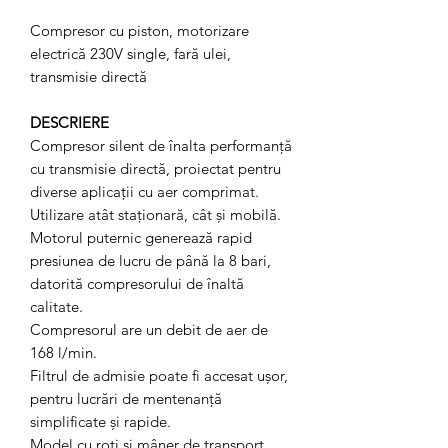
Compresor cu piston, motorizare
electrică 230V single, fară ulei,
transmisie directă
DESCRIERE
Compresor silent de înalta performanță
cu transmisie directă, proiectat pentru
diverse aplicații cu aer comprimat.
Utilizare atât staționară, cât și mobilă.
Motorul puternic generează rapid
presiunea de lucru de până la 8 bari,
datorită compresorului de înaltă
calitate.
Compresorul are un debit de aer de
168 l/min.
Filtrul de admisie poate fi accesat ușor,
pentru lucrări de mentenanță
simplificate și rapide.
Model cu roți și mâner de transport