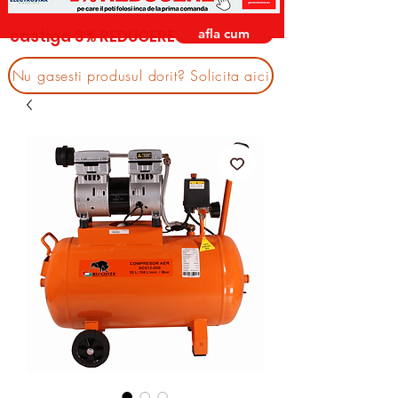
afla cum
castiga 3% REDUCERE
Nu gasesti produsul dorit? Solicita aici