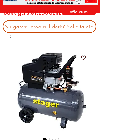
afla cum
castiga 3% REDUCERE
Nu gasesti produsul dorit? Solicita aici