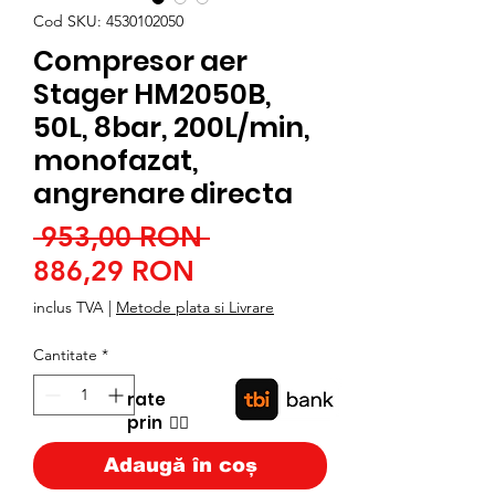
Cod SKU: 4530102050
Compresor aer
Stager HM2050B,
50L, 8bar, 200L/min,
monofazat,
angrenare directa
Preț
 953,00 RON 
Preț
normal
886,29 RON
redus
inclus TVA
|
Metode plata si Livrare
Cantitate
*
rate
prin
👉🏿
Adaugă în coș