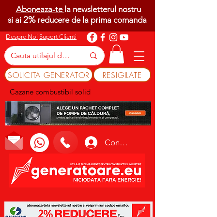
Aboneaza-te
la newsletterul nostru
2%
si ai
reducere de la prima comanda
Despre Noi
Suport Clienti
SOLICITA GENERATOR
RESIGILATE
Cazane combustibil solid
Conectează-te