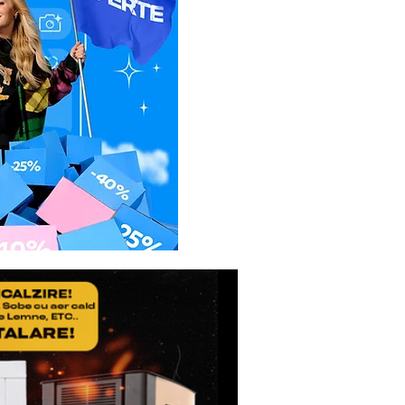
lui(dus/intors).
etul de expeditie, sa
icatul de Garantie, ale
usul reparat.