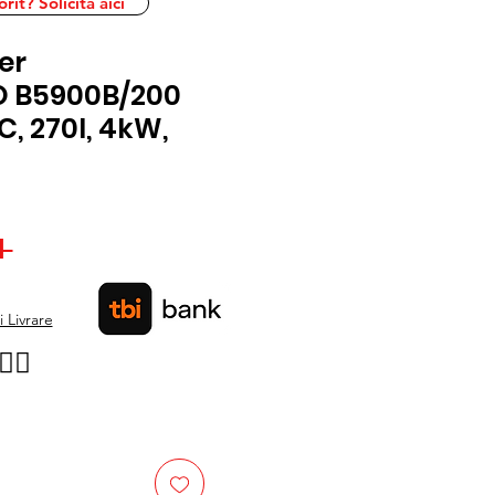
it? Solicita aici
er
RO B5900B/200
, 270l, 4kW,
Preț
 
Preț
normal
redus
 Livrare
👉🏿