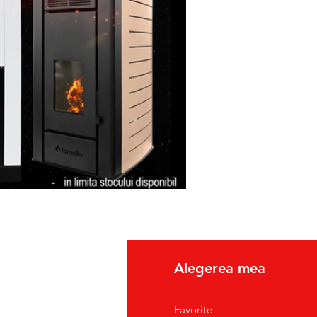
fo
Alegerea mea
pre Noi
Favorite