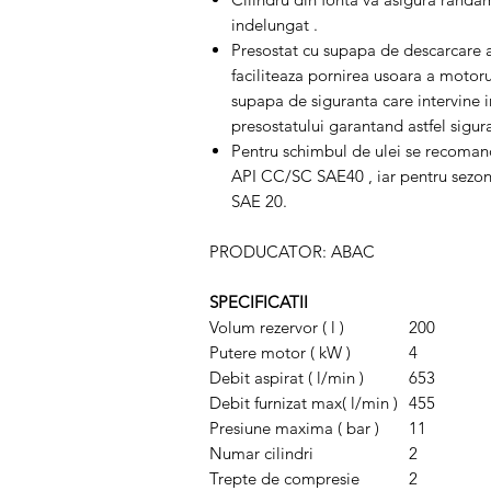
indelungat .
Presostat cu supapa de descarcare a 
faciliteaza pornirea usoara a motor
supapa de siguranta care intervine 
presostatului garantand astfel sigur
Pentru schimbul de ulei se recomand
API CC/SC SAE40 , iar pentru sezo
SAE 20.
PRODUCATOR: ABAC
SPECIFICATII
Volum rezervor ( l )
200
Putere motor ( kW )
4
Debit aspirat ( l/min )
653
Debit furnizat max( l/min )
455
Presiune maxima ( bar )
11
Numar cilindri
2
Trepte de compresie
2