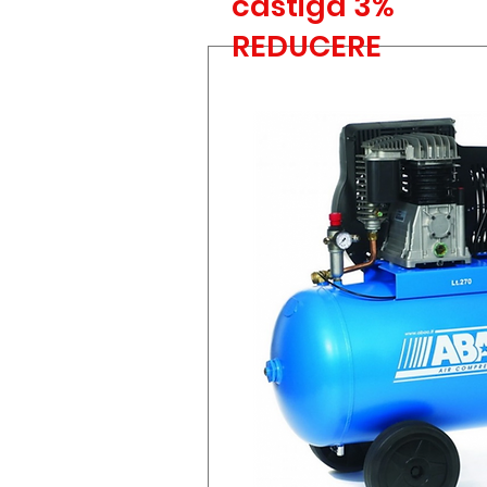
castiga 3%
REDUCERE