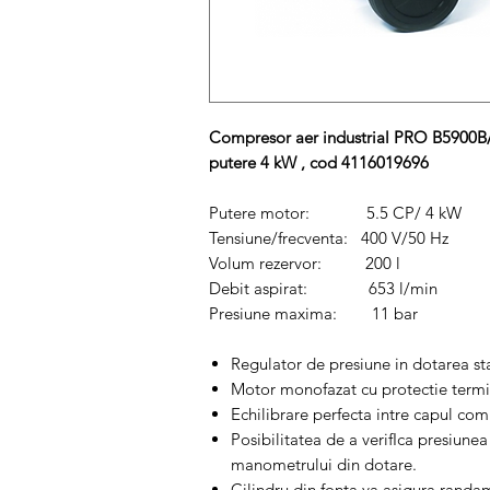
Compresor aer industrial PRO B5900B/
putere 4 kW , cod 4116019696
Putere motor: 5.5 CP/ 4 kW
Tensiune/frecventa: 400 V/50 Hz
Volum rezervor: 200 l
Debit aspirat: 653 l/min
Presiune maxima: 11 bar
Regulator de presiune in dotarea st
Motor monofazat cu protectie termi
Echilibrare perfecta intre capul com
Posibilitatea de a verifIca presiunea 
manometrului din dotare.
Cilindru din fonta va asigura randa