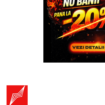
Menu
Generatoare.eu
Marketplace
Toate catego