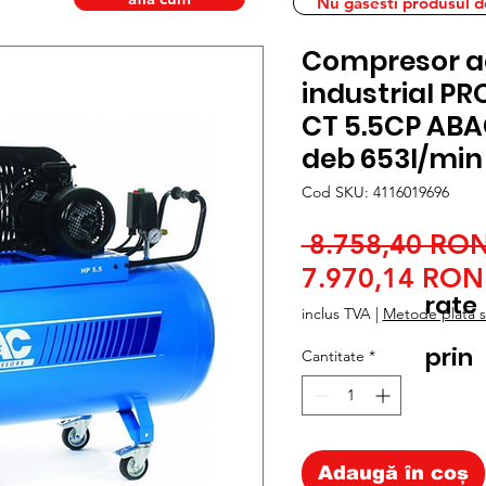
Nu gasesti produsul dor
Compresor a
industrial P
CT 5.5CP ABAC
deb 653l/min
Cod SKU: 4116019696
 8.758,40 RON
7.970,14 RON
rate
inclus TVA
|
Metode plata si
prin
Cantitate
*
Adaugă în coș