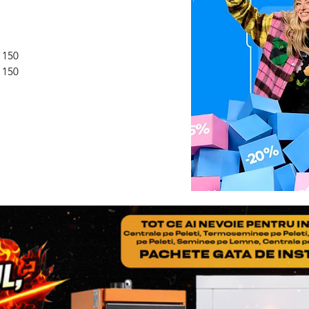
constatarii si al transportu
NOTA
: nu uitati ca in col
adaugati Factura si Certif
1150
produsului
1150
Pasul 3
: Se restituie prod