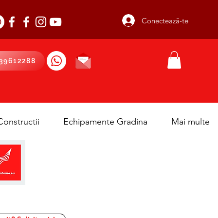
Conectează-te
39612288
onstructii
Echipamente Gradina
Mai multe