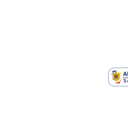
Contact/Supo
Accesorii T
Blog
Recomanda-n
Generatoare