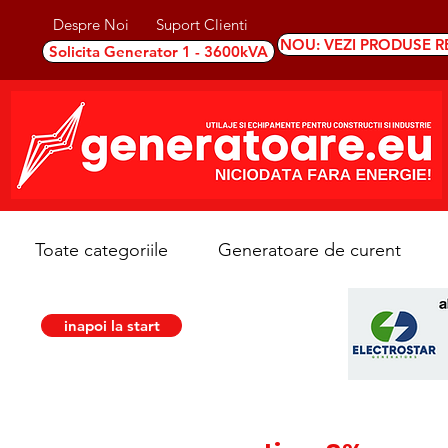
Despre Noi
Suport Clienti
NOU: VEZI PRODUSE R
Solicita Generator 1 - 3600kVA
Toate categoriile
Generatoare de curent
inapoi la start