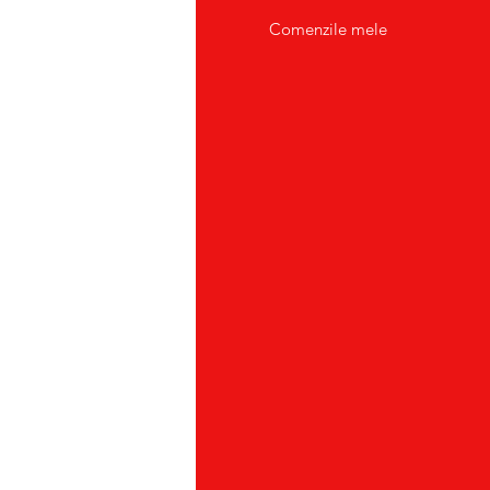
tact/Suport Clienti
Comenzile mele
atii