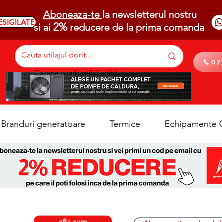
Aboneaza-te
la newsletterul nostru
ESIGILATE
2%
si ai
reducere de la prima comanda
07
Cazane combustibil solid
Branduri generatoare
Termice
Echipamente C
afla cum