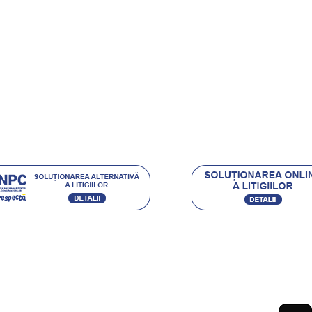
rt Clienti
ehnica Diamantata
e si castigi
.eu Loyal
Acceptam urmatoarele metode de plata:
Ordin de Plata Bancar sau depunere directa la ghiseul
(pentru persoane fizice) / Plata cu Cardul (la cere