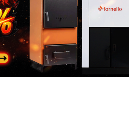
Categorii
In
populare
riile
Des