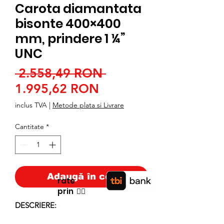
Carota diamantata
bisonte 400×400
mm, prindere 1 ¼”
UNC
Preț
 2.558,49 RON 
Preț
normal
1.995,62 RON
redus
inclus TVA
|
Metode plata si Livrare
Cantitate
*
Adaugă în coș
rate
prin
👉🏿
DESCRIERE: