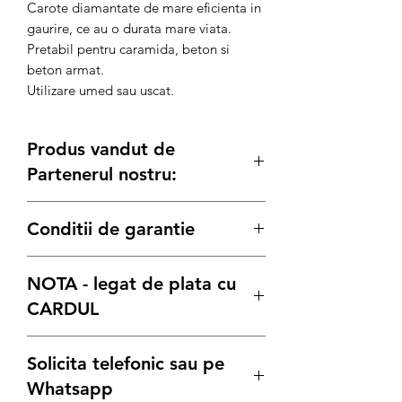
Carote diamantate de mare eficienta in
gaurire, ce au o durata mare viata.
Pretabil pentru caramida, beton si
beton armat.
Utilizare umed sau uscat.
Produs vandut de
Partenerul nostru:
Generatoare.eu
Conditii de garantie
Termenul de garantie pentru produsele
NOTA - legat de plata cu
Bisonte, este conform legii de:
12 luni
pentru achizitiile pe Persoana
CARDUL
Juridica
24 luni
pentru achizitiile pe Persoana
Stimati clienti, datorita numarului mare
Solicita telefonic sau pe
Fizica
de comenzi din aceasta perioada, va
indemnam ca inaintea oricarei plati cu
Whatsapp