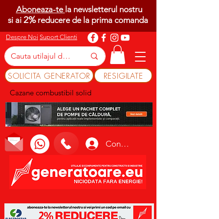
Aboneaza-te
la newsletterul nostru
2%
si ai
reducere de la prima comanda
Despre Noi
Suport Clienti
SOLICITA GENERATOR
RESIGILATE
Cazane combustibil solid
Conectează-te