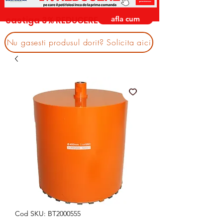
afla cum
castiga 3% REDUCERE
Nu gasesti produsul dorit? Solicita aici
Cod SKU: BT2000555