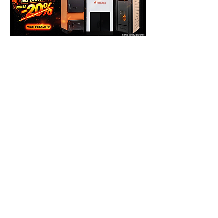
13,2, Chiajna, Ilfov, Romania, C.P.
077040
Telefon: 0758.644.374/0755.090.519
Costul transportului, cat si reparatiile,
daca acestea fac obiectul garantiei, vor
fi suportate de catre Producator (se va
ocupa de asta Service-ul Partener), deci
clientul nu va plati nimic pentru
deplasare.
Daca se constata ca defectiunea nu face
obiectul garantiei, clientul va achita atat
costul interventiei, daca doreste sa se
faca, cat si costul transportului dus-
intors la Partenerul Service. Daca
clientul nu doreste sa efectueze
reparatia, va achita doar costul
constatarii si al transportului(dus/intors).
NOTA
: nu uitati ca in coletul de
expeditie, sa adaugati Factura si
Certificatul de Garantie, ale produsului