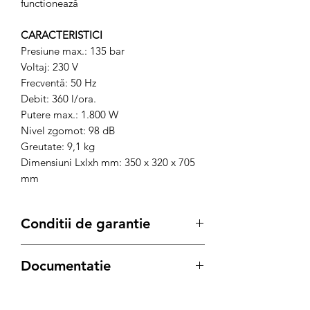
functionează
CARACTERISTICI
Presiune max.: 135 bar
Voltaj: 230 V
Frecventă: 50 Hz
Debit: 360 l/ora.
Putere max.: 1.800 W
Nivel zgomot: 98 dB
Greutate: 9,1 kg
Dimensiuni Lxlxh mm: 350 x 320 x 705
mm
Conditii de garantie
Termenul de garantie pentru produsele
Documentatie
Bisonte, este conform legii de:
12 luni
pentru achizitiile pe Persoana
Fisa tehnica
Juridica
Manual de utilizare