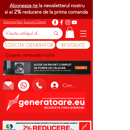
Aboneaza-te
la newsletterul nostru
2%
si ai
reducere de la prima comanda
Despre Noi
Suport Clienti
SOLICITA GENERATOR
RESIGILATE
Cazane combustibil solid
Conectează-te