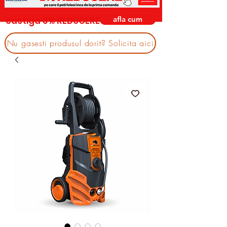
afla cum
castiga 3% REDUCERE
Nu gasesti produsul dorit? Solicita aici