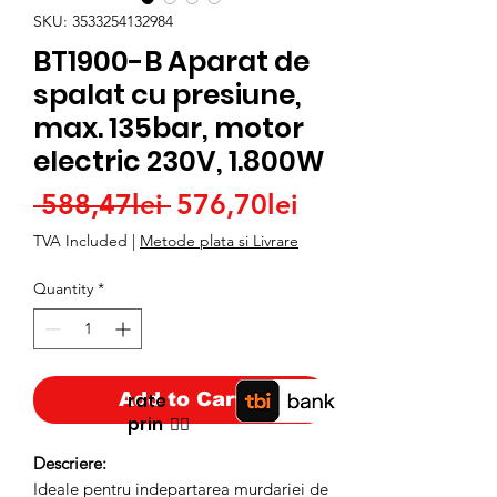
SKU: 3533254132984
BT1900-B Aparat de
spalat cu presiune,
max. 135bar, motor
electric 230V, 1.800W
Regular
Sale
 588,47lei 
576,70lei
Price
Price
TVA Included
|
Metode plata si Livrare
Quantity
*
Add to Cart
rate
prin
👉🏿
Descriere:
Ideale pentru indepartarea murdariei de