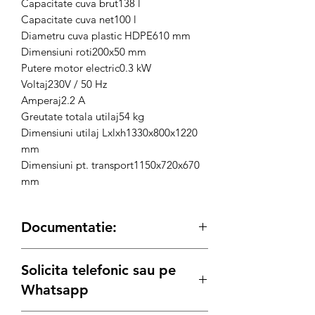
Capacitate cuva brut138 l
Capacitate cuva net100 l
Diametru cuva plastic HDPE610 mm
Dimensiuni roti200x50 mm
Putere motor electric0.3 kW
Voltaj230V / 50 Hz
Amperaj2.2 A
Greutate totala utilaj54 kg
Dimensiuni utilaj Lxlxh1330x800x1220
mm
Dimensiuni pt. transport1150x720x670
mm
Documentatie:
Fisa tehnica
Solicita telefonic sau pe
Manual de utilizare
Certificat CE
Whatsapp
Explozie piese de schimb