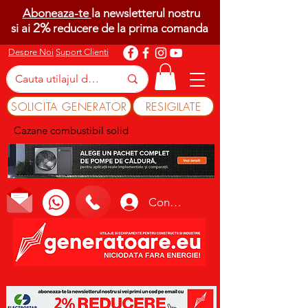
Aboneaza-te
la newsletterul nostru
2%
si ai
reducere de la prima comanda
Despre Noi
Suport Clienti
SOLICITA GENERATOR
RESIGILATE
Cazane combustibil solid
Conectează-te