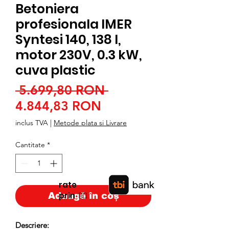
Betoniera
profesionala IMER
Syntesi 140, 138 l,
motor 230V, 0.3 kW,
cuva plastic
Preț
 5.699,80 RON 
Preț
normal
4.844,83 RON
redus
inclus TVA
|
Metode plata si Livrare
Cantitate
*
rate
prin
👉🏿
Adaugă în coș
Descriere: