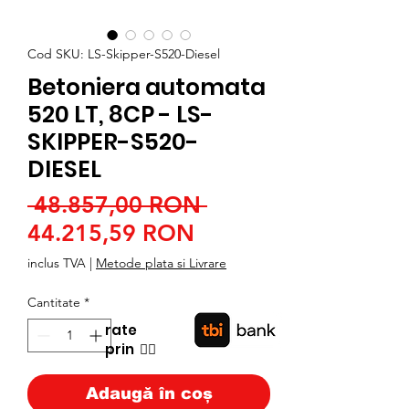
Cod SKU: LS-Skipper-S520-Diesel
Betoniera automata
520 LT, 8CP - LS-
SKIPPER-S520-
DIESEL
Preț
 48.857,00 RON 
Preț
normal
44.215,59 RON
redus
inclus TVA
|
Metode plata si Livrare
Cantitate
*
rate
prin
👉🏿
Adaugă în coș