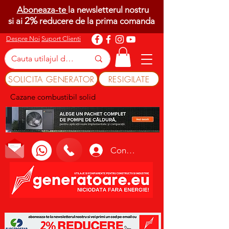
Aboneaza-te
la newsletterul nostru
2%
si ai
reducere de la prima comanda
Despre Noi
Suport Clienti
SOLICITA GENERATOR
RESIGILATE
Cazane combustibil solid
Conectează-te