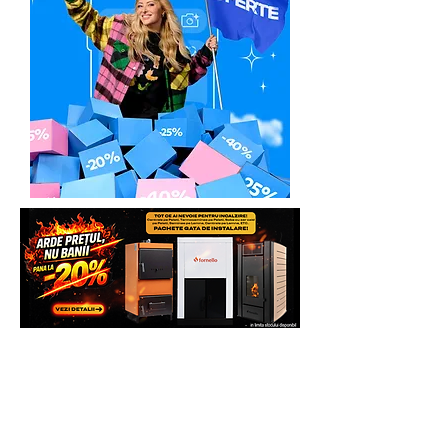
Toata gama Lino Sella disponibila la
Generatoare,eu Marketplace
Solicita Telefonic sau direct pe
Whatsapp sau vezi si comanda pe
WWW.GENERATOARE.EU pentru mai
multe beneficii.