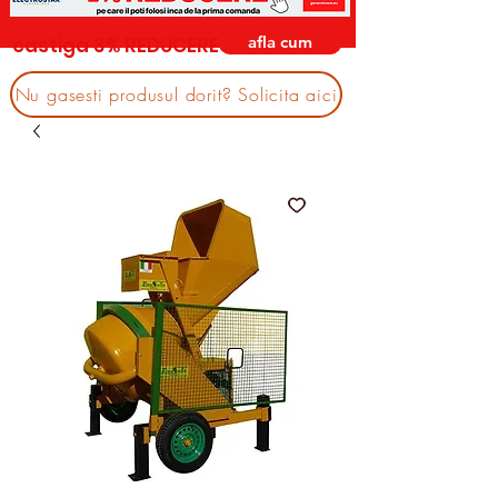
afla cum
castiga 3% REDUCERE
Nu gasesti produsul dorit? Solicita aici