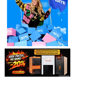
exclus).
*NOTA: Daca un utilaj are o valoare
mai mica de 500 Euro (TVA exclus),
acesta se poate finanta daca se
cumuleaza cu achizitia unui alt utilaj,
impreuna astfel depasind aceasta
valoare.
Solicita Leasing:
Tel.:
0739. 61 22.88 sau Email.
contact@generatoare.eu