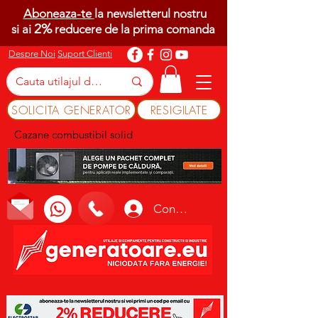
Aboneaza-te
la newsletterul nostru
2%
si ai
reducere de la prima comanda
Despre Noi
Suport Clienti
SOLICITA GENERATOR
RESIGILATE
Cazane combustibil solid
Conectează-te