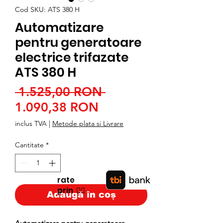
Cod SKU: ATS 380 H
Automatizare
pentru generatoare
electrice trifazate
ATS 380 H
Preț
 1.525,00 RON 
Preț
normal
1.090,38 RON
redus
inclus TVA
|
Metode plata si Livrare
Cantitate
*
rate
prin
👉🏿
Adaugă în coș