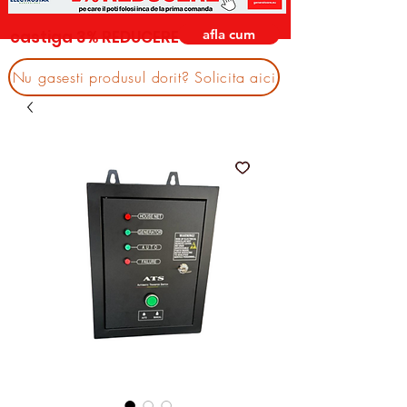
afla cum
castiga 3% REDUCERE
Nu gasesti produsul dorit? Solicita aici