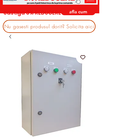
afla cum
castiga 3% REDUCERE
Nu gasesti produsul dorit? Solicita aici