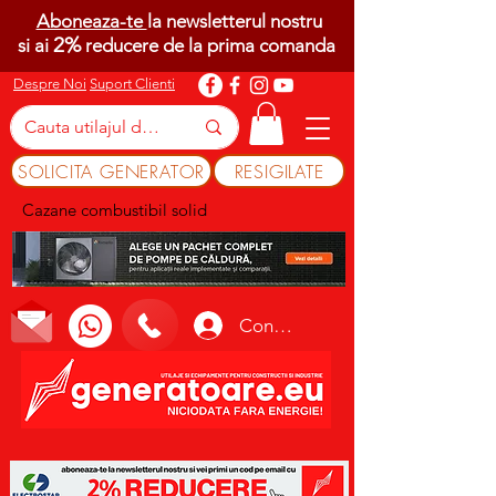
Aboneaza-te
la newsletterul nostru
2%
si ai
reducere de la prima comanda
Despre Noi
Suport Clienti
SOLICITA GENERATOR
RESIGILATE
Cazane combustibil solid
Conectează-te