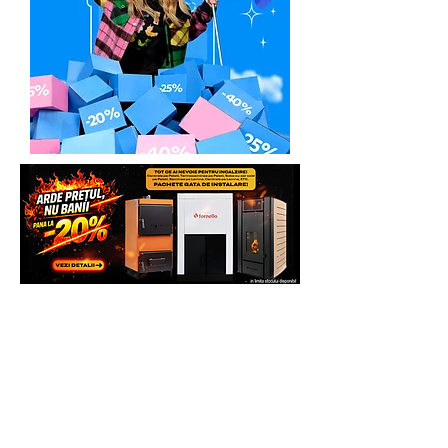
Solicita Telefonic sau direct pe
Whatsapp sau vezi si comanda pe
WWW.GENERATOARE.EU pentru mai
multe beneficii.