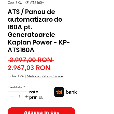
Cod SKU: KP-ATS160A
ATS / Panou de
automatizare de
160A pt.
Generatoarele
Kaplan Power - KP-
ATS160A
Preț
 2.997,00 RON 
Preț
normal
2.967,03 RON
redus
inclus TVA
|
Metode plata si Livrare
Cantitate
*
rate
prin
👉🏿
Adaugă în coș